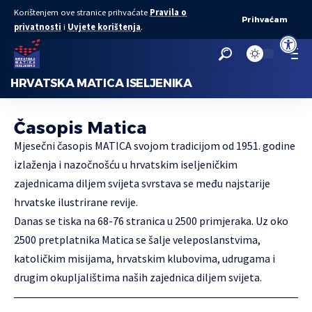
Korištenjem ove stranice prihvaćate
Pravila o
Prihvaćam
privatnosti
i
Uvjete korištenja
.
Open to
HRVATSKA MATICA ISELJENIKA
Časopis Matica
Mjesečni časopis MATICA svojom tradicijom od 1951. godine
izlaženja i nazočnošću u hrvatskim iseljeničkim
zajednicama diljem svijeta svrstava se među najstarije
hrvatske ilustrirane revije.
Danas se tiska na 68-76 stranica u 2500 primjeraka. Uz oko
2500 pretplatnika Matica se šalje veleposlanstvima,
katoličkim misijama, hrvatskim klubovima, udrugama i
drugim okupljalištima naših zajednica diljem svijeta.