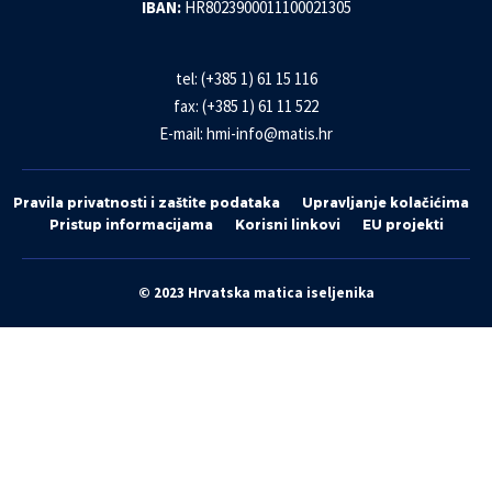
IBAN:
HR8023900011100021305
tel: (+385 1) 61 15 116
fax: (+385 1) 61 11 522
E-mail:
hmi-info@matis.hr
Pravila privatnosti i zaštite podataka
Upravljanje kolačićima
Pristup informacijama
Korisni linkovi
EU projekti
© 2023 Hrvatska matica iseljenika