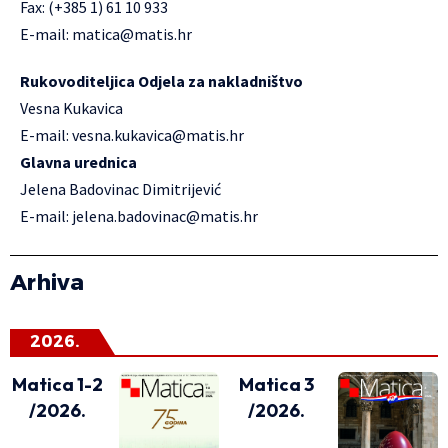
Fax: (+385 1) 61 10 933
E-mail:
matica@matis.hr
Rukovoditeljica Odjela za nakladništvo
Vesna Kukavica
E-mail:
vesna.kukavica@matis.hr
Glavna urednica
Jelena Badovinac Dimitrijević
E-mail:
jelena.badovinac@matis.hr
Arhiva
2026.
Matica 1-2
Matica 3
/2026.
/2026.