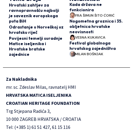
Kada država ne
Hrvatski zahtjev za
funkcionira
ravnopravnošću najbolji
je saveznik europskoga
FRA ŠIMUN ŠITO ĆORIĆ
puta BiH
Nogometna groznica i 35.
obljetnica hrvatske
Odrastanje u Norveškoj uz
neovisnosti
hrvatsku riječ
VESNA KUKAVICA
Povijesni temelji suradnje
Festival globalnoga
Matice iseljenika i
hrvatskog zajedništva
Hrvatske bratske
zajednice
MILAN BOŠNJAK
Za Nakladnika
mr. sc. Zdeslav Milas, ravnatelj HMI
HRVATSKA MATICA ISELJENIKA
CROATIAN HERITAGE FOUNDATION
Trg Stjepana Radića 3,
10 000 ZAGREB HRVATSKA / CROATIA
Tel: (+385 1) 61 51 427, 61 15 116