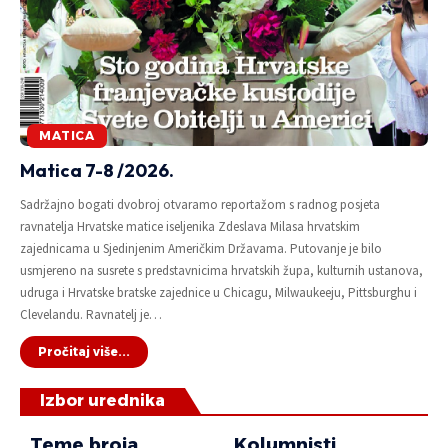
MATICA
Matica 7-8 /2026.
Sadržajno bogati dvobroj otvaramo reportažom s radnog posjeta
ravnatelja Hrvatske matice iseljenika Zdeslava Milasa hrvatskim
zajednicama u Sjedinjenim Američkim Državama. Putovanje je bilo
usmjereno na susrete s predstavnicima hrvatskih župa, kulturnih ustanova,
udruga i Hrvatske bratske zajednice u Chicagu, Milwaukeeju, Pittsburghu i
Clevelandu. Ravnatelj je…
Pročitaj više...
Izbor urednika
Teme broja
Kolumnisti