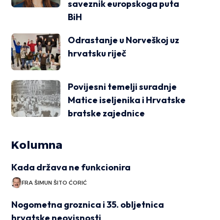
saveznik europskoga puta
BiH
Odrastanje u Norveškoj uz
hrvatsku riječ
Povijesni temelji suradnje
Matice iseljenika i Hrvatske
bratske zajednice
Kolumna
Kada država ne funkcionira
FRA ŠIMUN ŠITO ĆORIĆ
Nogometna groznica i 35. obljetnica
hrvatske neovisnosti