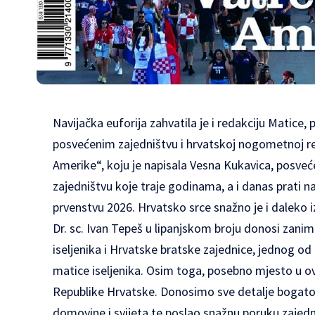
Navijačka euforija zahvatila je i redakciju Matice, 
posvećenim zajedništvu i hrvatskoj nogometnoj re
Amerike“, koju je napisala Vesna Kukavica, posv
zajedništvu koje traje godinama, a i danas prati
prvenstvu 2026. Hrvatsko srce snažno je i daleko
Dr. sc. Ivan Tepeš u lipanjskom broju donosi zanim
iseljenika i Hrvatske bratske zajednice, jednog od
matice iseljenika. Osim toga, posebno mjesto u o
Republike Hrvatske. Donosimo sve detalje bogato
domovine i svijeta te poslao snažnu poruku zajedn