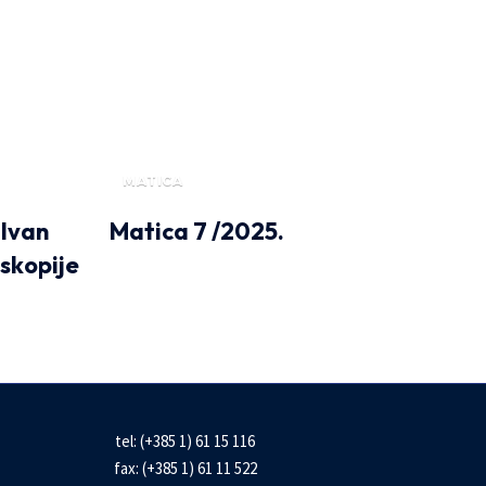
MATICA
 Ivan
Matica 7 /2025.
oskopije
tel: (+385 1) 61 15 116
fax: (+385 1) 61 11 522