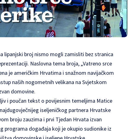
pa lipanjski broj nismo mogli zamisliti bez stranica
prezentaciji. Naslovna tema broja, „Vatreno srce
ećena je američkim Hrvatima i snažnom navijačkom
 nastup naših nogometnih velikana na Svjetskom
 izvan domovine.
ljiv i poučan tekst o povijesnim temeljima Matice
 najdugovječnijeg iseljeničkog partnera Hrvatske
vom broju zauzima i prvi Tjedan Hrvata izvan
g programa događaja koji je okupio sudionike iz
ištva domovinske i iseljene Hrvatske.