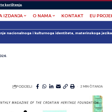
te korištenja
.
A IZDANJA
O NAMA
KONTAKT
EU PROJE
anje nacionalnoga i kulturnoga identiteta, materinskoga jezika 
026.
PODIJELI
2 MIN ČITANJA