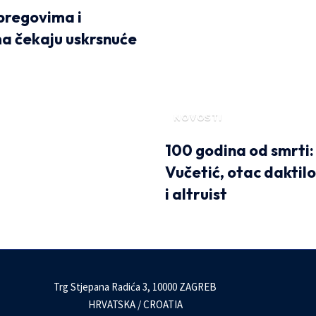
bregovima i
a čekaju uskrsnuće
NOVOSTI
100 godina od smrti:
Vučetić, otac daktil
i altruist
Trg Stjepana Radića 3, 10000 ZAGREB
HRVATSKA / CROATIA