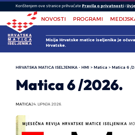
Korištenjem ove stranice prihvaćate
Pravila o privatnosti
i
Uvje
NOVOSTI
PROGRAMI
MEDIJSK
Misija Hrvatske matice iseljenika je očuv
Hrvatske.
HRVATSKA MATICA ISELJENIKA - HMI
>
Matica
>
Matica 6 /2
Matica 6 /2026.
MATICA
24. LIPNJA 2026.