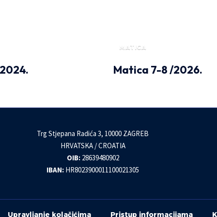
MATICA
/ 2024.
Matica 7-8 /2026.
Trg Stjepana Radića 3, 10000 ZAGREB
HRVATSKA / CROATIA
OIB:
28639480902
IBAN:
HR8023900011100021305
Upravljanje kolačićima
Pristup informacijama
K