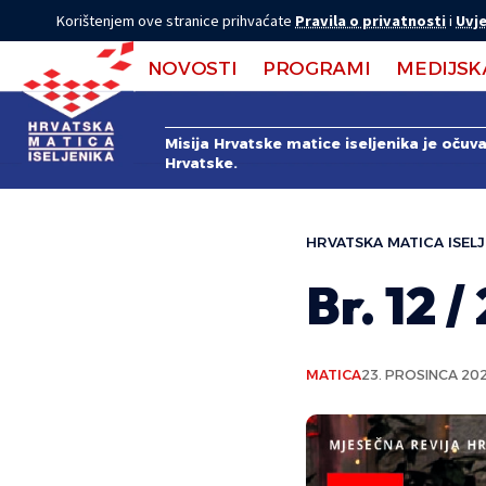
Korištenjem ove stranice prihvaćate
Pravila o privatnosti
i
Uvje
NOVOSTI
PROGRAMI
MEDIJSK
Misija Hrvatske matice iseljenika je očuv
Hrvatske.
HRVATSKA MATICA ISELJ
Br. 12 /
MATICA
23. PROSINCA 202