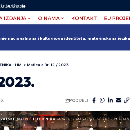
te korištenja
.
A IZDANJA
O NAMA
KONTAKT
EU PROJE
anje nacionalnoga i kulturnoga identiteta, materinskoga jezika 
ENIKA - HMI
>
Matica
>
Br. 12 / 2023.
 2023.
PODIJELI
3.