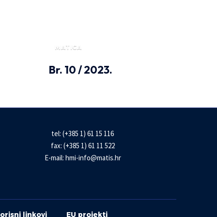
MATICA
Br. 10 / 2023.
tel: (+385 1) 61 15 116
fax: (+385 1) 61 11 522
E-mail:
hmi-info@matis.hr
orisni linkovi
EU projekti