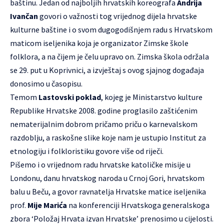
baštinu. Jedan od najboljih hrvatskih koreografa
Andrija
Ivančan
govori o važnosti tog vrijednog dijela hrvatske
kulturne baštine i o svom dugogodišnjem radu s Hrvatskom
maticom iseljenika koja je organizator Zimske škole
folklora, a na čijem je čelu upravo on. Zimska škola održala
se 29. put u Koprivnici, a izvještaj s ovog sjajnog događaja
donosimo u časopisu.
Temom
Lastovski poklad
, kojeg je Ministarstvo kulture
Republike Hrvatske 2008. godine proglasilo zaštićenim
nematerijalnim dobrom pričamo priču o karnevalskom
razdoblju, a raskošne slike koje nam je ustupio Institut za
etnologiju i folkloristiku govore više od riječi.
Pišemo i o vrijednom radu hrvatske katoličke misije u
Londonu, danu hrvatskog naroda u Crnoj Gori, hrvatskom
balu u Beču, a govor ravnatelja Hrvatske matice iseljenika
prof.
Mije Marića
na konferenciji Hrvatskoga generalskoga
zbora ‘Položaj Hrvata izvan Hrvatske’ prenosimo u cijelosti.