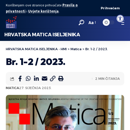
Korištenjem ove stranice prihvaćate
Pravila o
Prihvaćam
privatnosti
i
Uvjete korištenja
.
Open to
Aa
HRVATSKA MATICA ISELJENIKA
HRVATSKA MATICA ISELJENIKA - HMI
>
Matica
>
Br. 1-2 / 2023.
Br. 1-2 / 2023.
2 MIN ČITANJA
MATICA
27. SIJEČNJA 2023.