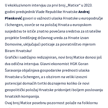
U ekskluzivnom intervjuu za prvi broj „Matice“ u 2023.
godini predsjednik Vlade Republike Hrvatske
Andrej
Plenković
govori o važnosti ulaska Hrvatske u europodručje
i Schengen, osvrće se na položaj Hrvata u europskom
susjedstvu te ističe znatno povećana sredstva za strateške
projekte Središnjeg državnog ureda za Hrvate izvan
Domovine, uključujući poticaje za povratništvo mjerom
Biram Hrvatsku!
Grafički i sadržajno redizajniran, novi broj Matice donosi još
dva odlična intervjua. Glavni ekonomist HGK Goran
Šaravanja objašnjava gospodarske prednosti ulaska
Hrvatske u Schengen, a s obzirom na veliki izvozni
potencijal domaćih tvrtki doznajemo koliko će novi
geopolitički položaj Hrvatske pridonijeti boljem poslovanju
hrvatskih kompanija.
Ovaj broj Matice posebnu pozornost polaže na folklornu