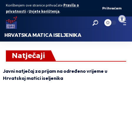
Korištenjem ove stranice prihvaćate
Pravila o
Prihvaćam
privatnosti
i
Uvjete korištenja
.
Open to
HRVATSKA MATICA ISELJENIKA
Natječaji
Javni natječaj za prijam na određeno vrijeme u
Hrvatskoj matici iseljenika