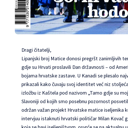
Dragi čitatelji,
Lipanjski broj Matice donosi pregršt zanimljivih t
gdje su Hrvati proslavili Dan državnosti – od Ameri
bojama hrvatske zastave. U Kanadi se plesalo najv
prikazali kako čuvaju svoj identitet već niz stolje
izložbu iz Kaštela pod nazivom „Tamo gdje su moji
Slavoniji od kojih smo posebnu pozornost posveti
održan važan projekt Hrvatske matice iseljenika k
intervjuu istaknuti hrvatski političar Milan Kovač g
koja se bavi iseljeništvom, osvrće se na aktualnu 