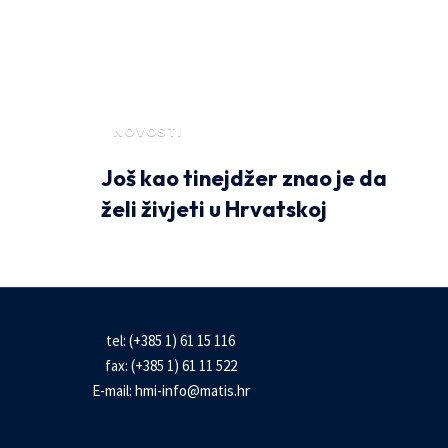
NOVOSTI
Još kao tinejdžer znao je da
želi živjeti u Hrvatskoj
tel: (+385 1) 61 15 116
fax: (+385 1) 61 11 522
E-mail:
hmi-info@matis.hr