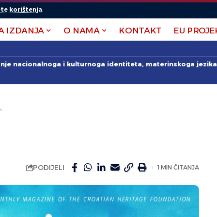
te korištenja
.
A IZDANJA
O NAMA
KONTAKT
EU PROJE
anje nacionalnoga i kulturnoga identiteta, materinskoga jezika 
.
PODIJELI
1 MIN ČITANJA