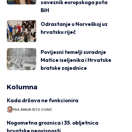
saveznik europskoga puta
BiH
Odrastanje u Norveškoj uz
hrvatsku riječ
Povijesni temelji suradnje
Matice iseljenika i Hrvatske
bratske zajednice
Kolumna
Kada država ne funkcionira
FRA ŠIMUN ŠITO ĆORIĆ
Nogometna groznica i 35. obljetnica
hrvatske neovisnosti