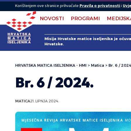
Korištenjem ove stranice prihvaćate
Pravila o privatnosti
i
Uvje
NOVOSTI
PROGRAMI
MEDIJSK
Misija Hrvatske matice iseljenika je očuv
Hrvatske.
HRVATSKA MATICA ISELJENIKA - HMI
>
Matica
>
Br. 6 / 2024
Br. 6 / 2024.
MATICA
21. LIPNJA 2024.