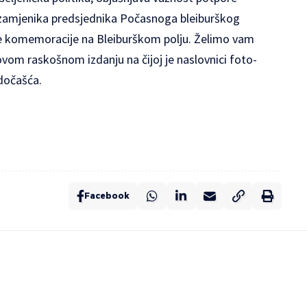
e zamjenika predsjednika Počasnoga bleiburškog
nje komemoracije na Bleiburškom polju. Želimo vam
ovom raskošnom izdanju na čijoj je naslovnici foto-
hodočašća.
Facebook