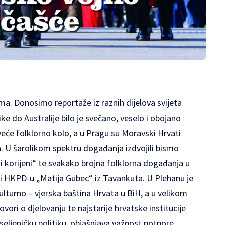
ema. Donosimo reportaže iz raznih dijelova svijeta
ke do Australije bilo je svečano, veselo i obojano
eće folklorno kolo, a u Pragu su Moravski Hrvati
ća. U šarolikom spektru događanja izdvojili bismo
 korijeni“ te svakako brojna folklorna događanja u
li HKPD-u „Matija Gubec“ iz Tavankuta. U Plehanu je
ulturno – vjerska baština Hrvata u BiH, a u velikom
ovori o djelovanju te najstarije hrvatske institucije
useljeničku politiku, objašnjava važnost potpore