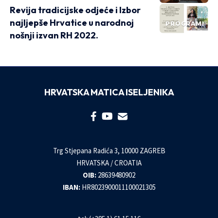
Revija tradicijske odjeće i Izbor
najljepše Hrvatice u narodnoj
PROGRAMI
nošnji izvan RH 2022.
HRVATSKA MATICA ISELJENIKA
Trg Stjepana Radića 3, 10000 ZAGREB
HRVATSKA / CROATIA
OIB:
28639480902
IBAN:
HR8023900011100021305