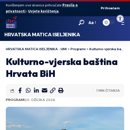
Korištenjem ove stranice prihvaćate
Pravila o
Prihvaćam
privatnosti
i
Uvjete korištenja
.
Open to
Aa
HRVATSKA MATICA ISELJENIKA
HRVATSKA MATICA ISELJENIKA - HMI
>
Programi
>
Kulturno-vjerska baština Hrvata BiH
Kulturno-vjerska baština
Hrvata BiH
1 MIN ČITANJA
PROGRAMI
20. OŽUJKA 2026.