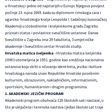
u Hrvatskoj i jedno od najstarijih u Europi. Njegova povijest
počinje 23. rujna 1669. kada su diplomom rimskoga cara i
ugarsko-hrvatskoga kralja Leopolda I. tadašnjoj isusovačkoj
Akademiji u slobodnome i kraljevskome gradu Zagrebu
priznati status i povlastice sveučilišne ustanove. Danas
Sveučilište u Zagrebu ima 29 fakulteta, 3 umjetničke
akademije i Sveučilišni centar Hrvatski studiji.
Hrvatska matica iseljenika
–Hrvatska matica iseljenika
(HMI) utemeljena je 1951. godine kao središnja nacionalna
ustanova koja skrbi o očuvanju identiteta, jezika i kulture
hrvatskoga naroda izvan Republike Hrvatske posebnim
kulturnim, obrazovnim, nakladničkim, informativnim,
sportskim, humanitarnim i drugim programima.
1. AKADEMSKI JEZIČNI PROGRAM
Akademski program obuhvaća 120 školskih sati nastave, u
što je uključena i terenska nastava (jedan školski sat traje