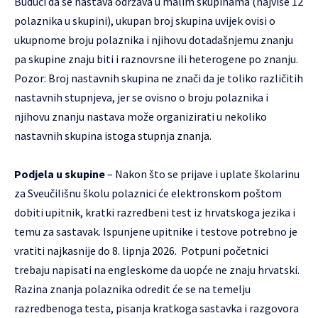
Budući da se nastava održava u malim skupinama (najviše 12
polaznika u skupini), ukupan broj skupina uvijek ovisi o
ukupnome broju polaznika i njihovu dotadašnjemu znanju
pa skupine znaju biti i raznovrsne ili heterogene po znanju.
Pozor: Broj nastavnih skupina ne znači da je toliko različitih
nastavnih stupnjeva, jer se ovisno o broju polaznika i
njihovu znanju nastava može organizirati u nekoliko
nastavnih skupina istoga stupnja znanja.
Podjela u skupine
– Nakon što se prijave i uplate školarinu
za Sveučilišnu školu polaznici će elektronskom poštom
dobiti upitnik, kratki razredbeni test iz hrvatskoga jezika i
temu za sastavak. Ispunjene upitnike i testove potrebno je
vratiti najkasnije do 8. lipnja 2026. Potpuni početnici
trebaju napisati na engleskome da uopće ne znaju hrvatski.
Razina znanja polaznika odredit će se na temelju
razredbenoga testa, pisanja kratkoga sastavka i razgovora