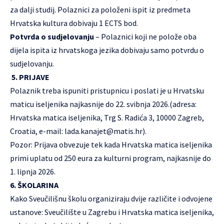
za dalji studij. Polaznici za položeni ispit iz predmeta
Hrvatska kultura dobivaju 1 ECTS bod.
Potvrda o sudjelovanju
– Polaznici koji ne polože oba
dijela ispita iz hrvatskoga jezika dobivaju samo potvrdu o
sudjelovanju.
5. PRIJAVE
Polaznik treba ispuniti pristupnicu i poslati je u Hrvatsku
maticu iseljenika najkasnije do 22. svibnja 2026.(adresa:
Hrvatska matica iseljenika, Trg S. Radića 3, 10000 Zagreb,
Croatia, e-mail:
lada.kanajet@matis.hr
).
Pozor: Prijava obvezuje tek kada Hrvatska matica iseljenika
primi uplatu od 250 eura za kulturni program, najkasnije do
1. lipnja 2026.
6. ŠKOLARINA
Kako Sveučilišnu školu organiziraju dvije različite i odvojene
ustanove: Sveučilište u Zagrebu i Hrvatska matica iseljenika,