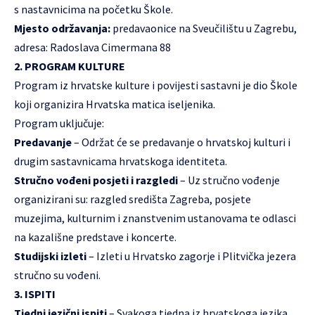
s nastavnicima na početku Škole.
Mjesto održavanja:
predavaonice na Sveučilištu u Zagrebu,
adresa: Radoslava Cimermana 88
2. PROGRAM KULTURE
Program iz hrvatske kulture i povijesti sastavni je dio Škole
koji organizira Hrvatska matica iseljenika.
Program uključuje:
Predavanje
– Održat će se predavanje o hrvatskoj kulturi i
drugim sastavnicama hrvatskoga identiteta.
Stručno vođeni posjeti i razgledi
– Uz stručno vođenje
organizirani su: razgled središta Zagreba, posjete
muzejima, kulturnim i znanstvenim ustanovama te odlasci
na kazališne predstave i koncerte.
Studijski izleti
– Izleti u Hrvatsko zagorje i Plitvička jezera
stručno su vođeni.
3. ISPITI
Tjedni jezični ispiti
– Svakoga tjedna iz hrvatskoga jezika