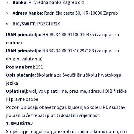
Banka:
Privredna banka Zagreb d.d.
Adresa banke:
Radnička cesta 50, HR-10000 Zagreb
BIC/SWIFT
:
PBZGHR2X
IBAN primatelja:
HR9823400091100010475 (za uplate u
eurima)
IBAN primatelja:
HR3423400091510297183 (za uplate u
drugim valutama)
Poziv na broj:
191
Opis plaćanja:
školarina za Sveučilišnu školu hrvatskoga
jezika
Uplatitelj:
vidljivo upisati ime, prezime, adresu i OIB fizičke
ili pravne osobe
Pozor: U slučaju obaveznoga uključenja Škole u PDV sustav
polaznici će trebati platiti dodatnu vrijednost.
7. SMJEŠTAJ
Smještaj je moguće organizirati u studentskomu domu, i to