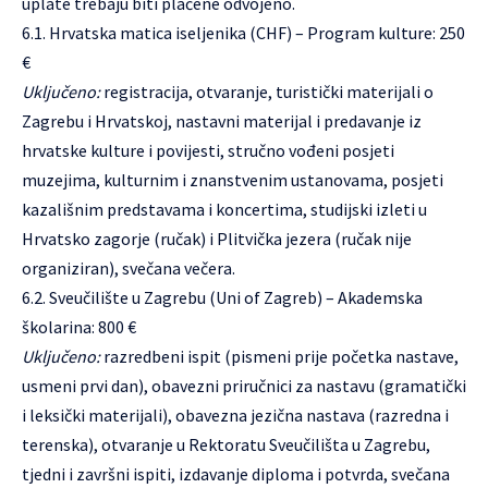
uplate trebaju biti plaćene odvojeno.
6.1. Hrvatska matica iseljenika (CHF) – Program kulture: 250
€
Uključeno:
registracija, otvaranje, turistički materijali o
Zagrebu i Hrvatskoj, nastavni materijal i predavanje iz
hrvatske kulture i povijesti, stručno vođeni posjeti
muzejima, kulturnim i znanstvenim ustanovama, posjeti
kazališnim predstavama i koncertima, studijski izleti u
Hrvatsko zagorje (ručak) i Plitvička jezera (ručak nije
organiziran), svečana večera.
6.2. Sveučilište u Zagrebu (Uni of Zagreb) – Akademska
školarina: 800 €
Uključeno:
razredbeni ispit (pismeni prije početka nastave,
usmeni prvi dan), obavezni priručnici za nastavu (gramatički
i leksički materijali), obavezna jezična nastava (razredna i
terenska), otvaranje u Rektoratu Sveučilišta u Zagrebu,
tjedni i završni ispiti, izdavanje diploma i potvrda, svečana