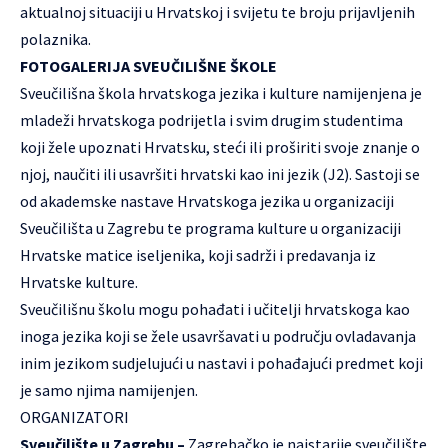
aktualnoj situaciji u Hrvatskoj i svijetu te broju prijavljenih
polaznika.
FOTOGALERIJA SVEUČILIŠNE ŠKOLE
Sveučilišna škola hrvatskoga jezika i kulture namijenjena je
mladeži hrvatskoga podrijetla i svim drugim studentima
koji žele upoznati Hrvatsku, steći ili proširiti svoje znanje o
njoj, naučiti ili usavršiti hrvatski kao ini jezik (J2). Sastoji se
od akademske nastave Hrvatskoga jezika u organizaciji
Sveučilišta u Zagrebu te programa kulture u organizaciji
Hrvatske matice iseljenika, koji sadrži i predavanja iz
Hrvatske kulture.
Sveučilišnu školu mogu pohađati i učitelji hrvatskoga kao
inoga jezika koji se žele usavršavati u području ovladavanja
inim jezikom sudjelujući u nastavi i pohađajući predmet koji
je samo njima namijenjen.
ORGANIZATORI
Sveučilište u Zagrebu –
Zagrebačko je najstarije sveučilište