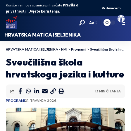
Korištenjem ove stranice prihvaćate
Pravila o
Prihvaćam
privatnosti
i
Uvjete korištenja
.
Open to
Aa
HRVATSKA MATICA ISELJENIKA
HRVATSKA MATICA ISELJENIKA - HMI
>
Programi
>
Sveučilišna škola hrvatskoga jezika i kulture
Sveučilišna škola
hrvatskoga jezika i kulture
13 MIN ČITANJA
PROGRAMI
21. TRAVNJA 2026.