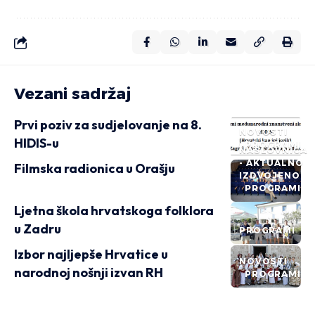
Vezani sadržaj
Prvi poziv za sudjelovanje na 8.
NOVOSTI
HIDIS-u
PROGRAMI
NASLOVNICA
- AKTUALNO
Filmska radionica u Orašju
IZDVOJENO
PROGRAMI
Ljetna škola hrvatskoga folklora
u Zadru
PROGRAMI
Izbor najljepše Hrvatice u
NOVOSTI
narodnoj nošnji izvan RH
PROGRAMI