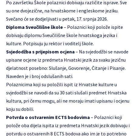
Po završetku Škole polaznici dobivaju različite isprave. Sve
su one dvojezične, na hrvatskome i engleskome jeziku.
Svečano će se dodjeljivati u petak, 17. srpnja 2026.
Diploma Sveučilišne škole
– Polaznici koji polože ispite
dobivaju diplomu Sveučilišne škole hrvatskoga jezika i
kulture. Potpisuju ju rektor i voditelj škole.
Svjedodžba s prijepisom ocjena
– Na svjedodžbi se navode
upisane ocjene iz predmeta Hrvatski jezik za svaku jezičnu
djelatnost posebno: Slušanje, Govorenje, Čitanje i Pisanje.
Naveden je i broj odslušanih sati.
Polaznicima koji su položili ispit iz Hrvatske kulture u
svjedodžbi se navodi da su 30 sati slušali predmet Hrvatska
kultura, pri čemu mogu, ali ne moraju imati upisanu i ocjenu
koju su dobili.
Potvrda o ostvarenim ECTS bodovima
– Polaznici koji
polože oba dijela ispita iz predmeta Hrvatski jezik dobivaju i
potvrdu o ostvarenih 8 ECTS bodova ako im je to potrebno