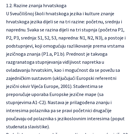
1.2. Razine znanja hrvatskoga
U Sveučilišnoj školi hrvatskoga jezika i kulture znanje
hrvatskoga jezika dijeli se na tri razine: početnu, srednju i
naprednu. Svaka se razina dijeli na tri stupnja (početna P1,
P2, P3, srednja: S1, S2, S3, napredna: N1, N2, N3), a postoje i
podstupnjevi, koji omogućuju razlikovanje prema vrstama
jezičnoga znanja (P1.a, P1.b). Prednost je takvoga
razgranatoga stupnjevanja vidljivost napretka u
ovladavanju hrvatskim, kao i mogućnost da se povežu sa
zajedničkim sustavom (uključujući Europski referentni
jezični okvir Vijeća Europe, 2001). Studentima se
preporučuje uporaba Europske jezične mape (sa
stupnjevima A1-C2). Nastava je prilagođena znanju i
interesima polaznika pa se pravi početnici drugačije
poučavaju od polaznika s jezikoslovnim interesima (poput
studenata slavistike).