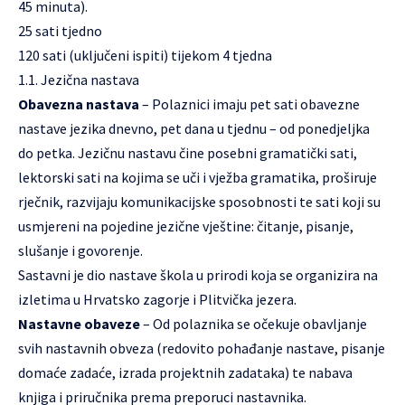
45 minuta).
25 sati tjedno
120 sati (uključeni ispiti) tijekom 4 tjedna
1.1. Jezična nastava
Obavezna nastava
– Polaznici imaju pet sati obavezne
nastave jezika dnevno, pet dana u tjednu – od ponedjeljka
do petka. Jezičnu nastavu čine posebni gramatički sati,
lektorski sati na kojima se uči i vježba gramatika, proširuje
rječnik, razvijaju komunikacijske sposobnosti te sati koji su
usmjereni na pojedine jezične vještine: čitanje, pisanje,
slušanje i govorenje.
Sastavni je dio nastave škola u prirodi koja se organizira na
izletima u Hrvatsko zagorje i Plitvička jezera.
Nastavne obaveze
– Od polaznika se očekuje obavljanje
svih nastavnih obveza (redovito pohađanje nastave, pisanje
domaće zadaće, izrada projektnih zadataka) te nabava
knjiga i priručnika prema preporuci nastavnika.