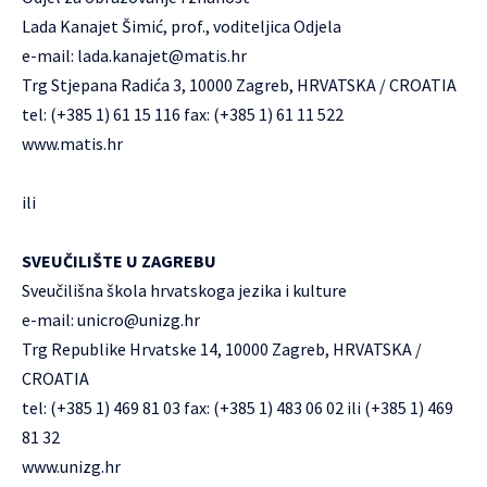
Lada Kanajet Šimić, prof., voditeljica Odjela
e-mail:
lada.kanajet@matis.hr
Trg Stjepana Radića 3, 10000 Zagreb, HRVATSKA / CROATIA
tel: (+385 1) 61 15 116 fax: (+385 1) 61 11 522
www.matis.hr
ili
SVEUČILIŠTE U ZAGREBU
Sveučilišna škola hrvatskoga jezika i kulture
e-mail:
unicro@unizg.hr
Trg Republike Hrvatske 14, 10000 Zagreb, HRVATSKA /
CROATIA
tel: (+385 1) 469 81 03 fax: (+385 1) 483 06 02 ili (+385 1) 469
81 32
www.unizg.hr