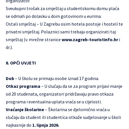
organizator.
Sveukupni trošak za smještaj u studentskomu domu plaća
se odmah po dolasku u dom gotovinom u eurima.
Ostali smještaj – U Zagrebu osim hotela postoje i hosteli te
privatni smještaj. Polaznici sami trebaju organizirati taj
smještaj (v. mrežne stranice
www.zagreb-touristinfo.hr
i
dr.).
8. OPĆI UVJETI
Dob
– U školu se primaju osobe iznad 17 godina.
Otkaz programa
– U slučaju da se za program prijavi manje
od 20 studenata, organizatori pridržavaju pravo otkaza
programa i eventualna uplata vraća se u cijelosti.
Vraćanje školarine
– Školarina se djelomično vraća u
slučaju da student ili studentica otkaže sudjelovanje u školi
najkasnije do
1. lipnja 2026.