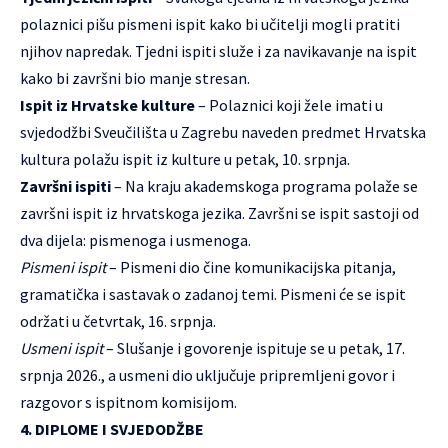
polaznici pišu pismeni ispit kako bi učitelji mogli pratiti
njihov napredak. Tjedni ispiti služe i za navikavanje na ispit
kako bi završni bio manje stresan.
Ispit iz Hrvatske kulture
– Polaznici koji žele imati u
svjedodžbi Sveučilišta u Zagrebu naveden predmet Hrvatska
kultura polažu ispit iz kulture u petak, 10. srpnja.
Završni ispiti
– Na kraju akademskoga programa polaže se
završni ispit iz hrvatskoga jezika. Završni se ispit sastoji od
dva dijela: pismenoga i usmenoga.
Pismeni ispit
– Pismeni dio čine komunikacijska pitanja,
gramatička i sastavak o zadanoj temi. Pismeni će se ispit
održati u četvrtak, 16. srpnja.
Usmeni ispit
– Slušanje i govorenje ispituje se u petak, 17.
srpnja 2026., a usmeni dio uključuje pripremljeni govor i
razgovor s ispitnom komisijom.
4. DIPLOME I SVJEDODŽBE