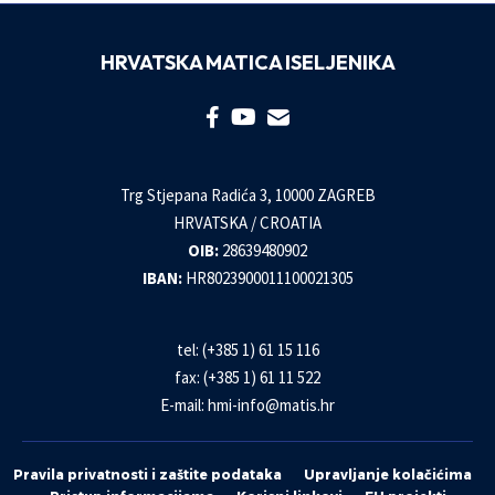
HRVATSKA MATICA ISELJENIKA
Trg Stjepana Radića 3, 10000 ZAGREB
HRVATSKA / CROATIA
OIB:
28639480902
IBAN:
HR8023900011100021305
tel: (+385 1) 61 15 116
fax: (+385 1) 61 11 522
E-mail:
hmi-info@matis.hr
Pravila privatnosti i zaštite podataka
Upravljanje kolačićima