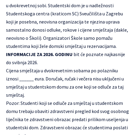
u dvokrevetnoj sobi. Studentski dom je u nadležnosti
Studentskoga centra (kraticom SC) Sveučilišta u Zagrebu
koji je posebna, neovisna organizacija te njezina uprava
samostalno donosi odluke, rokove i cijene smještaja (dakle,
neovisno o Školi). Organizatori Škole samo pomažu
studentima koji žele domski smještaj u rezervacijama.
INFORMACIJE ZA 2026. GODINU
bit će poznate najkasnije
do svibnja 2026.
Cijena smještaja u dvokrevetnim sobama po polazniku
iznosi ______ eura. Doručak, ručak i večera nisu uključeni u
smještaj u studentskom domu za one koji se odluče za taj
smještaj.
Pozor: Studenti koji se odluče za smještaj u studentskom
domu trebaju obaviti zdravstveni pregled kod svog osobnog
liječnika te zdravstveni obrazac predati prilikom useljenja u
studentski dom. Zdravstveni obrazac će studentima poslati