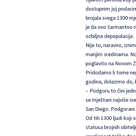
dostupnim joj podacima
brojala svega 1300 mj
je da ovo šarmantno ri
ozbiljna depopulacija.
Nije to, naravno, izni
manjim sredinama. No,
poglavito na Novom Ze
Pridodamo li tome nepo
godina, dolazimo do, 
– Podgoru to čini jedn
se mještani najviše ise
San Diego. Podgorani 
Od tih 1300 ljudi koji 
statusa brojnih obitelj