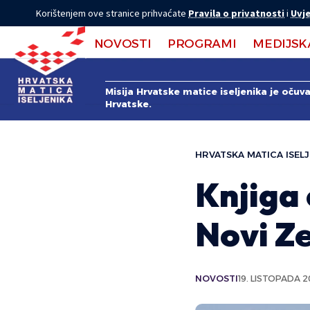
Korištenjem ove stranice prihvaćate
Pravila o privatnosti
i
Uvje
NOVOSTI
PROGRAMI
MEDIJSK
Misija Hrvatske matice iseljenika je očuv
Hrvatske.
HRVATSKA MATICA ISELJ
Knjiga 
Novi Z
NOVOSTI
19. LISTOPADA 2