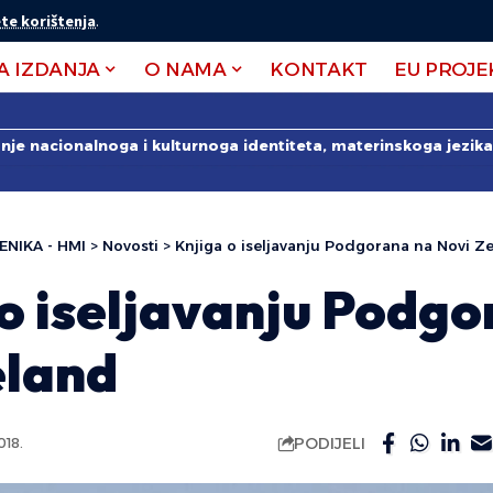
te korištenja
.
A IZDANJA
O NAMA
KONTAKT
EU PROJE
anje nacionalnoga i kulturnoga identiteta, materinskoga jezika 
ENIKA - HMI
>
Novosti
>
Knjiga o iseljavanju Podgorana na Novi Z
o iseljavanju Podg
eland
PODIJELI
018.