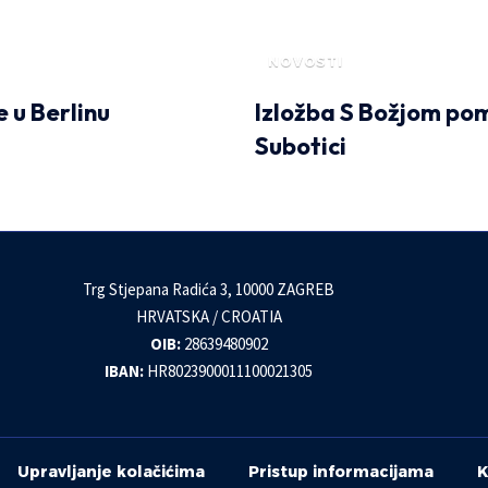
NOVOSTI
 u Berlinu
Izložba S Božjom pom
Subotici
Trg Stjepana Radića 3, 10000 ZAGREB
HRVATSKA / CROATIA
OIB:
28639480902
IBAN:
HR8023900011100021305
Upravljanje kolačićima
Pristup informacijama
K