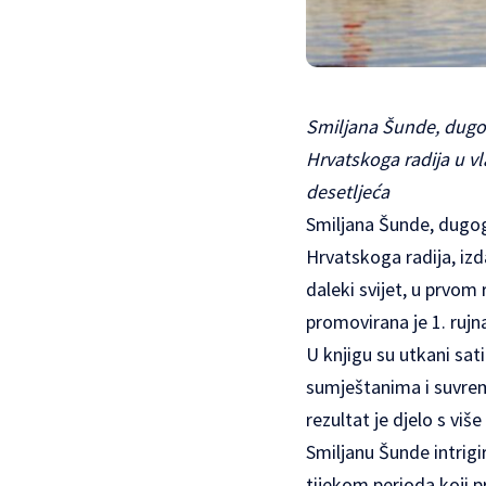
Smiljana Šunde, dug
Hrvatskoga radija u vla
desetljeća
Smiljana Šunde, dugo
Hrvatskoga radija, izd
daleki svijet, u prvom 
promovirana je 1. rujn
U knjigu su utkani sati
sumještanima i suvreme
rezultat je djelo s viš
Smiljanu Šunde intrigi
tijekom perioda koji p