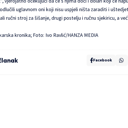
, vjerojatno očekujući da će s njima doći i dolari koji će nap
dlučili uglavnom oni koji nisu uspjeli ništa zaraditi i uštedje
i ručni stroj za šišanje, drugi postelju i ručnu sjekiricu, a već
karska kronika; Foto: Ivo Ravlić/HANZA MEDIA
 članak
Facebook