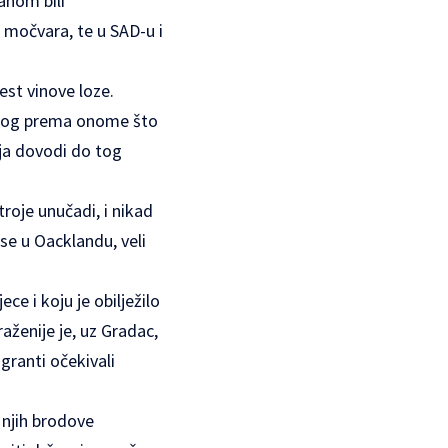
ahom bili
a močvara, te u SAD-u i
est vinove loze.
razlog prema onome što
koja dovodi do tog
troje unučadi, i nikad
u se u Oacklandu, veli
e i koju je obilježilo
raženije je, uz Gradac,
granti očekivali
o njih brodove