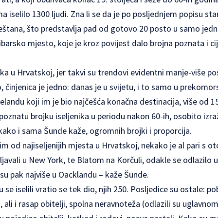
 iselilo 1300 ljudi. Zna li se da je po posljednjem popisu s
eštana, što predstavlja pad od gotovo 20 posto u samo jedn
barsko mjesto, koje je kroz povijest dalo brojna poznata i ci
mka u Hrvatskoj, jer takvi su trendovi evidentni manje-više p
 činjenica je jedno: danas je u svijetu, i to samo u prekomo
landu koji im je bio najčešća konačna destinacija, više od 
znatu brojku iseljenika u periodu nakon 60-ih, osobito izra
kako i sama Šunde kaže, ogromnih brojki i proporcija.
im od najiseljenijih mjesta u Hrvatskoj, nekako je al pari s o
ljavali u New York, te Blatom na Korčuli, odakle se odlazilo u 
su pak najviše u Oacklandu – kaže Šunde.
su se iselili vratio se tek dio, njih 250. Posljedice su ostale: 
i, ali i rasap obitelji, spolna neravnoteža (odlazili su uglavno