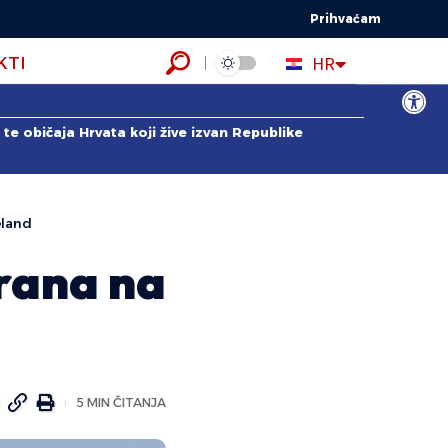
Prihvaćam
EN
HR
KTI
ES
Open to
te običaja Hrvata koji žive izvan Republike
eland
orana na
5 MIN ČITANJA