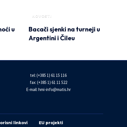
NOVOSTI
oći u
Bacači sjenki na turneji u
Argentini i Čileu
tel: (+385 1) 61 15 116
fax: (+385 1) 61 11 522
E-mail:
hmi-info@matis.hr
orisni linkovi
EU projekti