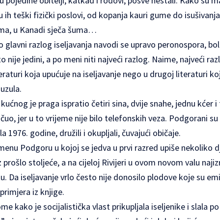
su pojedine obitelji, katkad i rodovi, posve nestali. Kako su m
u ih teški fizički poslovi, od kopanja kauri gume do isušivanj
icima, u Kanadi sječa šuma…
ao glavni razlog iseljavanja navodi se upravo peronospora, bol
to nije jedini, a po meni niti najveći razlog. Naime, najveći 
teraturi koja upućuje na iseljavanje nego u drugoj literaturi 
auzula.
ućnog je praga ispratio četiri sina, dvije snahe, jednu kćer i 
ti čuo, jer u to vrijeme nije bilo telefonskih veza. Podgorani s
a 1976. godine, družili i okupljali, čuvajući običaje.
enu Podgoru u kojoj se jedva u prvi razred upiše nekoliko djec
 prošlo stoljeće, a na cijeloj Rivijeri u ovom novom valu najiz
 Da iseljavanje vrlo često nije donosilo plodove koje su emi
 primjera iz knjige.
ome kako je socijalistička vlast prikupljala iseljenike i slala p