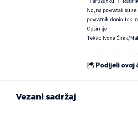
“Partizanku” i “Radnik”
No, na povratak su se o
povratnik donio tek mal
Opširnije
Tekst: Ivona Ćirak/Ma
Podijeli ovaj
Vezani sadržaj