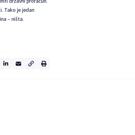
uniti državni proračun.
ti. Tako je jedan
ina – ništa.