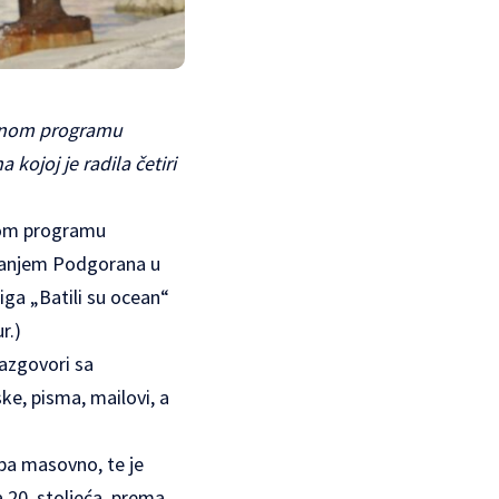
ovnom programu
 kojoj je radila četiri
nom programu
javanjem Podgorana u
jiga „Batili su ocean“
r.)
razgovori sa
ke, pisma, mailovi, a
 pa masovno, te je
a 20. stoljeća, prema