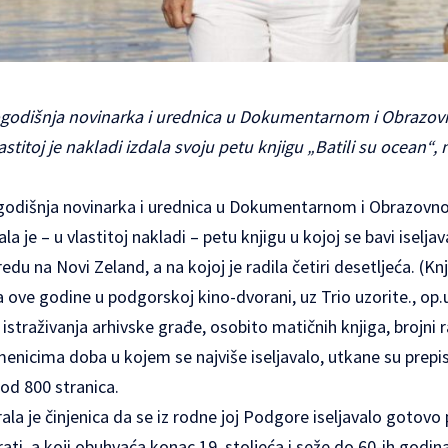
ogodišnja novinarka i urednica u Dokumentarnom i Obraz
stitoj je nakladi izdala svoju petu knjigu „Batili su ocean“, na
godišnja novinarka i urednica u Dokumentarnom i Obrazov
ala je – u vlastitoj nakladi – petu knjigu u kojoj se bavi isel
redu na Novi Zeland, a na kojoj je radila četiri desetljeća. (Kn
a ove godine u podgorskoj kino-dvorani, uz Trio uzorite., op.u
 istraživanja arhivske građe, osobito matičnih knjiga, brojni 
nicima doba u kojem se najviše iseljavalo, utkane su prepis
e od 800 stranica.
rala je činjenica da se iz rodne joj Podgore iseljavalo gotovo
rati, a koji obuhvaća konac 19. stoljeća i seže do 60-ih godin