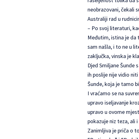
raseljenost tolika da 
neobrazovani, čekali s
Australiji rad u rudn
– Po svoj literaturi, k
Međutim, istina je da 
sam našla, i to ne u li
zaključka, vinska je kl
Djed Smiljane Šunde s k
ih poslije nije vidio ni
Šunde, koja je tamo bil
I vraćamo se na suvrem
upravo iseljavanje kroz
upravo u ovome mjestu.
pokazuje niz teza, ali i
Zanimljiva je priča o t