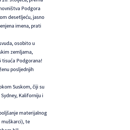
tanovništva Podgora
om desetljeću, jasno
jenjena imena, prati
osvuda, osobito u
rskim zemljama,
15 tisuća Podgorana!
ženu posljednjih
tokom Suskom, čiji su
Sydney, Kaliforniju i
poboljšanje materijalnog
m muškarci), te