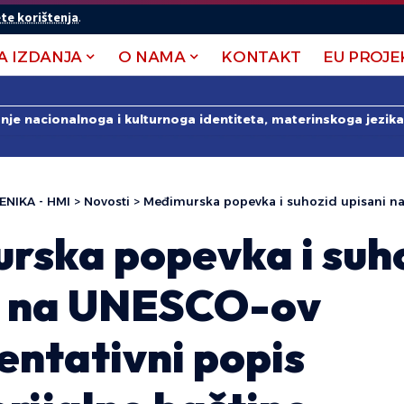
te korištenja
.
A IZDANJA
O NAMA
KONTAKT
EU PROJE
anje nacionalnoga i kulturnoga identiteta, materinskoga jezika 
ENIKA - HMI
>
Novosti
>
Međimurska popevka i suhozid upisani na UNESCO-ov Reprezentativni po
rska popevka i suh
i na UNESCO-ov
entativni popis