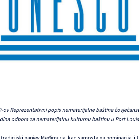
ov Reprezentativni popis nematerijalne baštine čovječanst
na odbora za nematerijalnu kulturnu baštinu u Port Louis
radicijski napjev Međimurja, kao samostalna nominacija, i