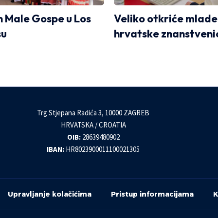
 Male Gospe u Los
Veliko otkriće mlade
su
hrvatske znanstveni
Trg Stjepana Radića 3, 10000 ZAGREB
HRVATSKA / CROATIA
OIB:
28639480902
IBAN:
HR8023900011100021305
Upravljanje kolačićima
Pristup informacijama
K