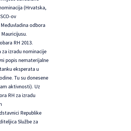
nominacija (Hrvatska,
NESCO-ov
a Međuvladina odbora
 Mauricijusu.
dobara RH 2013.
 za izradu nominacije
ni popis nematerijalne
tanku eksperata u
. godine. Tu su donesene
ram aktivnosti). Uz
ora RH za izradu
m
dstavnici Republike
iteljica Službe za