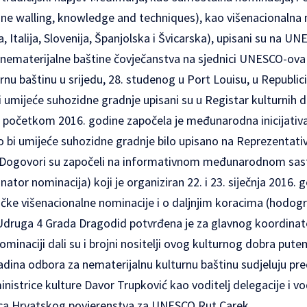
tone walling, knowledge and techniques), kao višenacionalna 
, Italija, Slovenija, Španjolska i Švicarska), upisani su na U
 nematerijalne baštine čovječanstva na sjednici UNESCO-ov
rnu baštinu u srijedu, 28. studenog u Port Louisu, u Republici
umijeće suhozidne gradnje upisani su u Registar kulturnih 
i početkom 2016. godine započela je međunarodna inicijativa
i umijeće suhozidne gradnje bilo upisano na Reprezentativ
. Dogovori su započeli na informativnom međunarodnom sas
inator nominacija) koji je organiziran 22. i 23. siječnja 2016
ičke višenacionalne nominacije i o daljnjim koracima (hodog
 Udruga 4 Grada Dragodid potvrđena je za glavnog koordinat
minaciji dali su i brojni nositelji ovog kulturnog dobra pute
dina odbora za nematerijalnu kulturnu baštinu sudjeluju pre
istrice kulture Davor Trupković kao voditelj delegacije i vod
ica Hrvatskog povjerenstva za UNESCO Rut Carek.