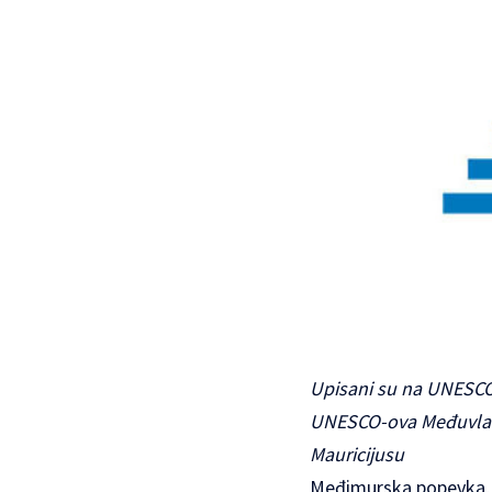
Upisani su na UNESCO-
UNESCO-ova Međuvladi
Mauricijusu
Međimurska popevka, t