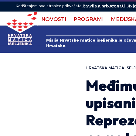
Korištenjem ove stranice prihvaćate
Pravila o privatnosti
i
Uvje
NOVOSTI
PROGRAMI
MEDIJSK
Misija Hrvatske matice iseljenika je očuv
Hrvatske.
HRVATSKA MATICA ISELJ
Međimu
upisan
Reprez