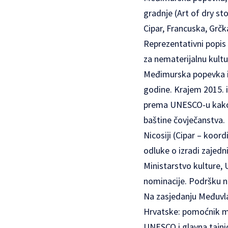
gradnje (Art of dry s
Cipar, Francuska, Grčka
Reprezentativni popis
za nematerijalnu kultu
Međimurska popevka i 
godine. Krajem 2015. 
prema UNESCO-u kako b
baštine čovječanstva
Nicosiji (Cipar – koord
odluke o izradi zajedn
Ministarstvo kulture,
nominacije. Podršku no
Na zasjedanju Međuvla
Hrvatske: pomoćnik min
UNESCO i glavna tajn