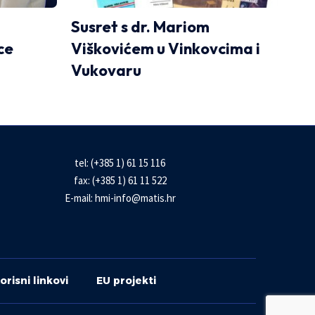
Susret s dr. Mariom
ce
Viškovićem u Vinkovcima i
Vukovaru
tel: (+385 1) 61 15 116
fax: (+385 1) 61 11 522
E-mail:
hmi-info@matis.hr
orisni linkovi
EU projekti