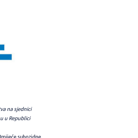
va na sjednici
u u Republici
 Umijeće suhozidne