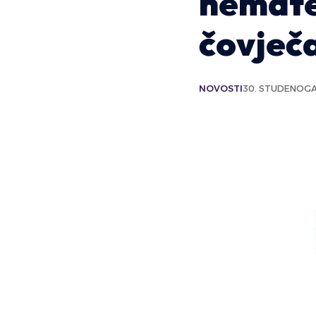
nemate
čovječ
NOVOSTI
30. STUDENOGA 