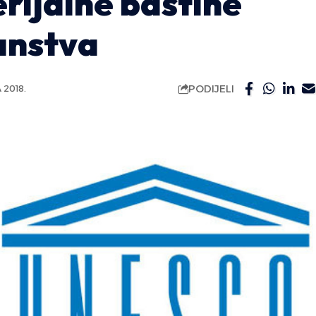
rijalne baštine
anstva
PODIJELI
2018.