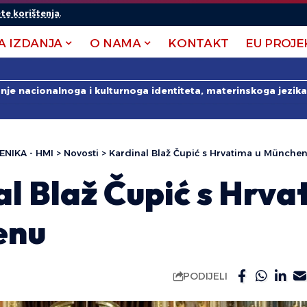
te korištenja
.
A IZDANJA
O NAMA
KONTAKT
EU PROJE
anje nacionalnoga i kulturnoga identiteta, materinskoga jezika 
ENIKA - HMI
>
Novosti
>
Kardinal Blaž Čupić s Hrvatima u Münche
l Blaž Čupić s Hrva
enu
PODIJELI