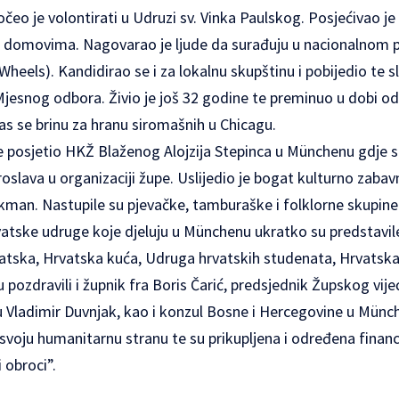
očeo je volontirati u Udruzi sv. Vinka Paulskog. Posjećivao j
m domovima. Nagovarao je ljude da surađuju u nacionalnom p
heels). Kandidirao se i za lokalnu skupštinu i pobijedio te s
Mjesnog odbora. Živio je još 32 godine te preminuo u dobi od
s se brinu za hranu siromašnih u Chicagu.
e posjetio HKŽ Blaženog Alojzija Stepinca u Münchenu gdje 
roslava u organizaciji župe. Uslijedio je bogat kulturno zaba
man. Nastupile su pjevačke, tamburaške i folklorne skupine k
tske udruge koje djeluju u Münchenu ukratko su predstavile 
vatska, Hrvatska kuća, Udruga hrvatskih studenata, Hrvatsk
u pozdravili i župnik fra Boris Čarić, predsjednik Župskog vije
Vladimir Duvnjak, kao i konzul Bosne i Hercegovine u Münc
i svoju humanitarnu stranu te su prikupljena i određena finan
 obroci”.