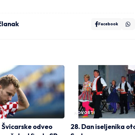
 članak
Facebook
NOVOSTI
z Švicarske odveo
28. Dan iseljenika o