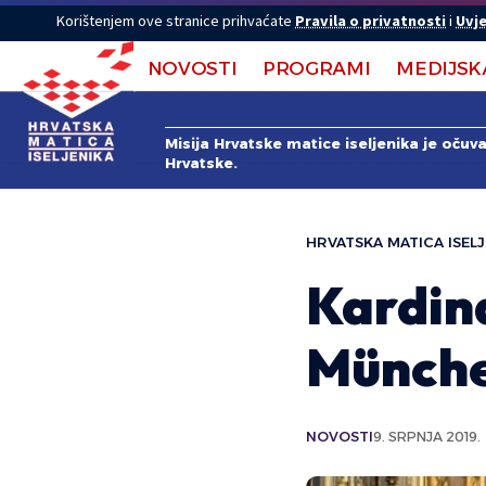
Korištenjem ove stranice prihvaćate
Pravila o privatnosti
i
Uvje
NOVOSTI
PROGRAMI
MEDIJSK
Misija Hrvatske matice iseljenika je očuv
Hrvatske.
HRVATSKA MATICA ISELJ
Kardina
Münch
NOVOSTI
9. SRPNJA 2019.