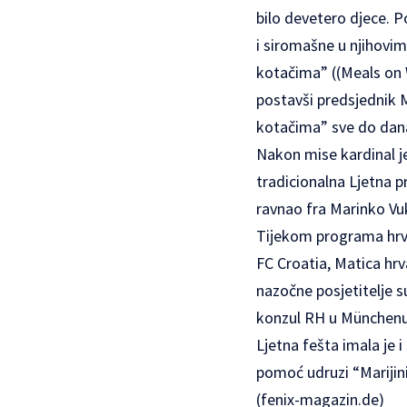
bilo devetero djece. P
i siromašne u njihovi
kotačima” ((Meals on W
postavši predsjednik 
kotačima” sve do dana
Nakon mise kardinal j
tradicionalna Ljetna p
ravnao fra Marinko Vuk
Tijekom programa hrva
FC Croatia, Matica hr
nazočne posjetitelje s
konzul RH u Münchenu 
Ljetna fešta imala je 
pomoć udruzi “Marijini
(
fenix-magazin.de
)