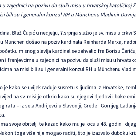
 u zajednici na pozivu da služi misu u hrvatskoj katoličkoj
si bili su i generalni konzul RH u Münchenu Vladimir Duvnj
inal Blaž Čupić u nedjelju, 7.srpnja služio je sv. misu u crkvi 
 u München došao na poziv kardinala Reinharda Marxa, nadbi
očetku misnog slavlja kardinal se zahvalio fra Borisu Čariću
 i franjevcima u zajednici na pozivu da služi misu u hrvatsko
ima na misi bili su i generalni konzul RH u Münchenu Vladim
 je kako se uvijek raduje susretu s ljudima iz Hrvatske, zemlje
vijed na sv. misi je otkrio kako su njegovi djedovi i bake emi
 rata – iz sela Andrijevci u Slavoniji, Grede i Gornjeg Ladanj
ca.
ima svoje obitelji te kazao kako mu je ocu u 48. godini dija
akon toga više nije mogao raditi, što je izazvalo duboku krizu