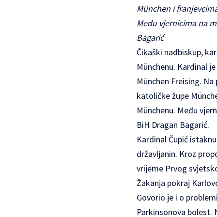
München i franjevcima
Među vjernicima na mi
Bagarić
Čikaški nadbiskup, kard
Münchenu. Kardinal je
München Freising. Na p
katoličke župe München
Münchenu. Među vjernic
BiH Dragan Bagarić.
Kardinal Čupić istaknuo
državljanin. Kroz propo
vrijeme Prvog svjetskog
Žakanja pokraj Karlov
Govorio je i o problem
Parkinsonova bolest. N