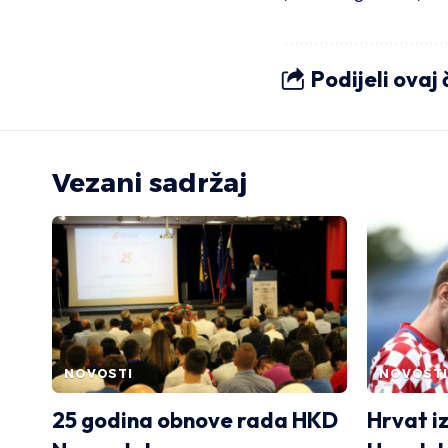
Podijeli ovaj
Vezani sadržaj
NOVOSTI
NOVOSTI
25 godina obnove rada HKD
Hrvat i