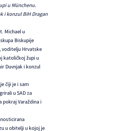
 župi u Münchenu.
ak i konzul BiH Dragan
St. Michael u
skupa Biskupije
, voditelju Hrvatske
j katoličkoj župi u
ir Duvnjak i konzul
 čiji je i sam
grirali u SAD za
a pokraj Varaždina i
gnosticirana
 u obitelji u kojoj je