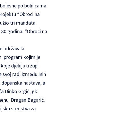
e bolesne po bolnicama
rojektu “Obroci na
lužio tri mandata
 80 godina. “Obroci na
se održavala
vni program kojim je
oje djeluju u župi.
svoj rad, između inih
a dopunska nastava, a
ća Dinko Grgić, gk
henu Dragan Bagarić.
cijska sredstva za