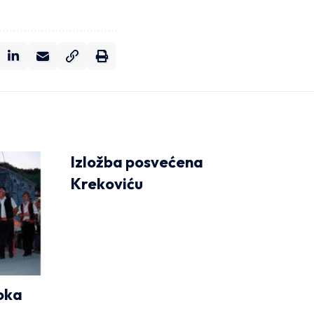
Izložba posvećena
Krekoviću
toka