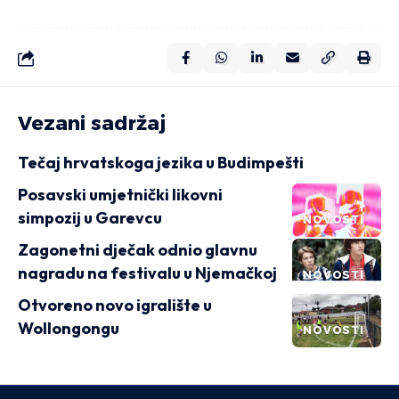
Vezani sadržaj
Tečaj hrvatskoga jezika u Budimpešti
Posavski umjetnički likovni
simpozij u Garevcu
NOVOSTI
Zagonetni dječak odnio glavnu
nagradu na festivalu u Njemačkoj
NOVOSTI
Otvoreno novo igralište u
Wollongongu
NOVOSTI