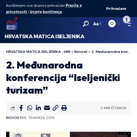
Korištenjem ove stranice prihvaćate
Pravila o
Prihvaćam
privatnosti
i
Uvjete korištenja
.
Open to
Aa
HRVATSKA MATICA ISELJENIKA
HRVATSKA MATICA ISELJENIKA - HMI
>
Novosti
>
2. Međunarodna konferencija “Iseljenički turizam”
2. Međunarodna
konferencija “Iseljenički
turizam”
2 MIN ČITANJA
NOVOSTI
19. TRAVNJA 2019.