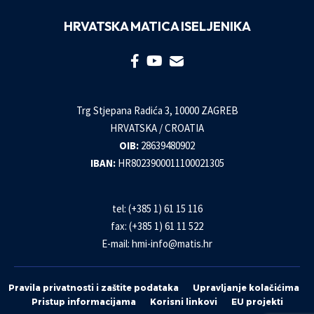
HRVATSKA MATICA ISELJENIKA
Trg Stjepana Radića 3, 10000 ZAGREB
HRVATSKA / CROATIA
OIB:
28639480902
IBAN:
HR8023900011100021305
tel: (+385 1) 61 15 116
fax: (+385 1) 61 11 522
E-mail:
hmi-info@matis.hr
Pravila privatnosti i zaštite podataka
Upravljanje kolačićima
Pristup informacijama
Korisni linkovi
EU projekti