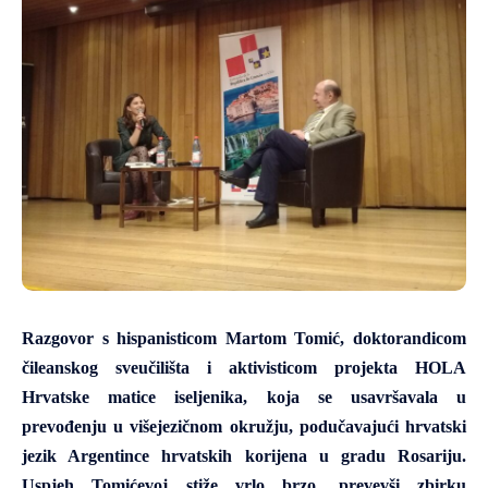
Razgovor s hispanisticom Martom Tomić, doktorandicom
čileanskog sveučilišta i aktivisticom
projekta HOLA
Hrvatske matice iseljenika, koja se usavršavala u
prevođenju u višejezičnom okružju, podučavajući hrvatski
jezik Argentince hrvatskih korijena u gradu Rosariju.
Uspjeh Tomićevoj stiže vrlo brzo, prevevši zbirku