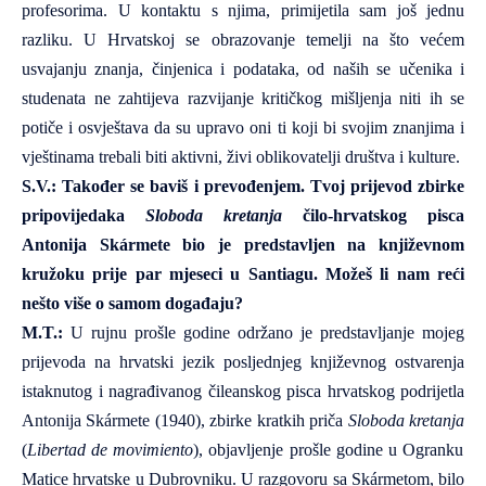
profesorima. U kontaktu s njima, primijetila sam još jednu
razliku. U Hrvatskoj se obrazovanje temelji na što većem
usvajanju znanja, činjenica i podataka, od naših se učenika i
studenata ne zahtijeva razvijanje kritičkog mišljenja niti ih se
potiče i osvještava da su upravo oni ti koji bi svojim znanjima i
vještinama trebali biti aktivni, živi oblikovatelji društva i kulture.
S.V.: Također se baviš i prevođenjem. Tvoj prijevod zbirke
pripovijedaka
Sloboda kretanja
čilo-hrvatskog pisca
Antonija Skármete bio je predstavljen na književnom
kružoku prije par mjeseci u Santiagu. Možeš li nam reći
nešto više o samom događaju?
M.T.:
U rujnu prošle godine održano je predstavljanje mojeg
prijevoda na hrvatski jezik posljednjeg književnog ostvarenja
istaknutog i nagrađivanog čileanskog pisca hrvatskog podrijetla
Antonija Skármete (1940), zbirke kratkih priča
Sloboda kretanja
(
Libertad de movimiento
), objavljenje prošle godine u Ogranku
Matice hrvatske u Dubrovniku. U razgovoru sa Skármetom, bilo