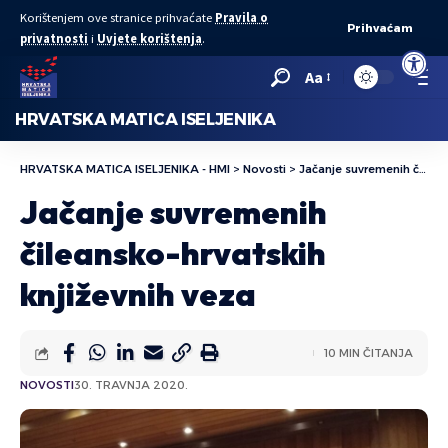
Korištenjem ove stranice prihvaćate
Pravila o
Prihvaćam
privatnosti
i
Uvjete korištenja
.
Open to
Aa
HRVATSKA MATICA ISELJENIKA
HRVATSKA MATICA ISELJENIKA - HMI
>
Novosti
>
Jačanje suvremenih čileansko-hrvatskih književnih veza
Jačanje suvremenih
čileansko-hrvatskih
književnih veza
10 MIN ČITANJA
NOVOSTI
30. TRAVNJA 2020.