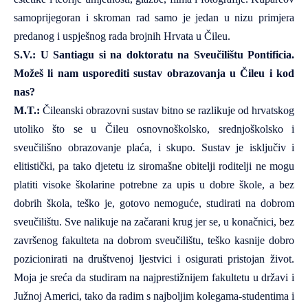
samoprijegoran i skroman rad samo je jedan u nizu primjera
predanog i uspješnog rada brojnih Hrvata u Čileu.
S.V.: U Santiagu si na doktoratu na Sveučilištu Pontificia.
Možeš li nam usporediti sustav obrazovanja u Čileu i kod
nas?
M.T.:
Čileanski obrazovni sustav bitno se razlikuje od hrvatskog
utoliko što se u Čileu osnovnoškolsko, srednjoškolsko i
sveučilišno obrazovanje plaća, i skupo. Sustav je isključiv i
elitistički, pa tako djetetu iz siromašne obitelji roditelji ne mogu
platiti visoke školarine potrebne za upis u dobre škole, a bez
dobrih škola, teško je, gotovo nemoguće, studirati na dobrom
sveučilištu. Sve nalikuje na začarani krug jer se, u konačnici, bez
završenog fakulteta na dobrom sveučilištu, teško kasnije dobro
pozicionirati na društvenoj ljestvici i osigurati pristojan život.
Moja je sreća da studiram na najprestižnijem fakultetu u državi i
Južnoj Americi, tako da radim s najboljim kolegama-studentima i