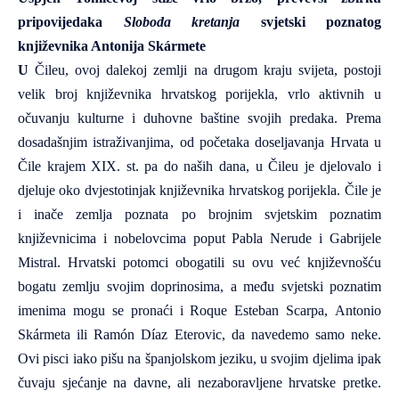
pripovijedaka
Sloboda kretanja
svjetski poznatog
književnika Antonija Skármete
U
Čileu, ovoj dalekoj zemlji na drugom kraju svijeta, postoji
velik broj književnika hrvatskog porijekla, vrlo aktivnih u
očuvanju kulturne i duhovne baštine svojih predaka. Prema
dosadašnjim istraživanjima, od početaka doseljavanja Hrvata u
Čile krajem XIX. st. pa do naših dana, u Čileu je djelovalo i
djeluje oko dvjestotinjak književnika hrvatskog porijekla. Čile je
i inače zemlja poznata po brojnim svjetskim poznatim
književnicima i nobelovcima poput
Pabla Nerude
i
Gabrijele
Mistral
. Hrvatski potomci obogatili su ovu već književnošću
bogatu zemlju svojim doprinosima, a među svjetski poznatim
imenima mogu se pronaći i
Roque Esteban Scarpa
,
Antonio
Skármeta
ili
Ramón Díaz Eterovic
, da navedemo samo neke.
Ovi pisci iako pišu na španjolskom jeziku, u svojim djelima ipak
čuvaju sjećanje na davne, ali nezaboravljene hrvatske pretke.