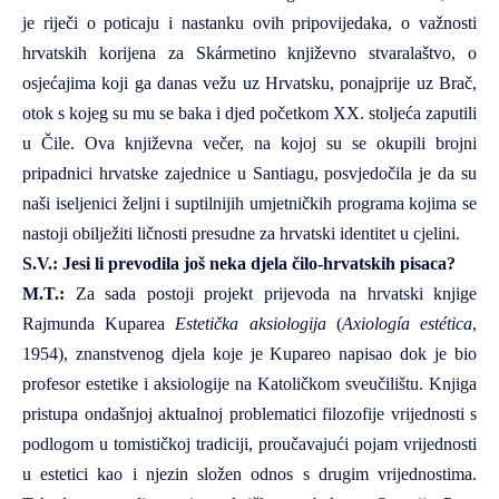
je riječi o poticaju i nastanku ovih pripovijedaka, o važnosti
hrvatskih korijena za Skármetino književno stvaralaštvo, o
osjećajima koji ga danas vežu uz Hrvatsku, ponajprije uz Brač,
otok s kojeg su mu se baka i djed početkom XX. stoljeća zaputili
u Čile. Ova književna večer, na kojoj su se okupili brojni
pripadnici hrvatske zajednice u Santiagu, posvjedočila je da su
naši iseljenici željni i suptilnijih umjetničkih programa kojima se
nastoji obilježiti ličnosti presudne za hrvatski identitet u cjelini.
S.V.: Jesi li prevodila još neka djela čilo-hrvatskih pisaca?
M.T.:
Za sada postoji projekt prijevoda na hrvatski knjige
Rajmunda Kuparea
Estetička aksiologija
(
Axiología estética
,
1954), znanstvenog djela koje je Kupareo napisao dok je bio
profesor estetike i aksiologije na Katoličkom sveučilištu. Knjiga
pristupa ondašnjoj aktualnoj problematici filozofije vrijednosti s
podlogom u tomističkoj tradiciji, proučavajući pojam vrijednosti
u estetici kao i njezin složen odnos s drugim vrijednostima.