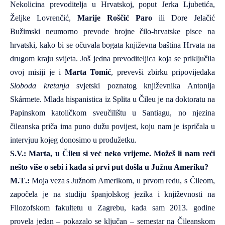
Nekolicina prevoditelja u Hrvatskoj, poput
Jerka Ljubetića
,
Željke Lovrenčić
,
Marije Roščić Paro
ili
Dore Jelačić
Bužimski
neumorno prevode brojne čilo-hrvatske pisce na
hrvatski, kako bi se očuvala bogata književna baština Hrvata na
drugom kraju svijeta. Još jedna prevoditeljica koja se priključila
ovoj misiji je i
Marta Tomić
, prevevši zbirku pripovijedaka
Sloboda kretanja
svjetski poznatog književnika Antonija
Skármete. Mlada hispanistica iz Splita u Čileu je na doktoratu na
Papinskom katoličkom sveučilištu u Santiagu
, no njezina
čileanska priča ima puno dužu povijest, koju nam je ispričala u
intervjuu kojeg donosimo u produžetku.
S.V.: Marta, u Čileu si već neko vrijeme. Možeš li nam reći
nešto više o sebi i kada si prvi put došla u Južnu Ameriku?
M
.
T
.:
Moja
veza
s
Ju
žnom Amerikom, u prvom redu, s Čileom,
započela je na studiju španjolskog jezika i književnosti na
Filozofskom fakultetu u Zagrebu, kada sam 2013. godine
provela jedan – pokazalo se ključan – semestar na Čileanskom