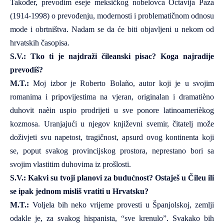
Također, prevodim eseje meksičkog nobelovca
Octavija Paza
(1914-1998) o prevođenju, modernosti i problematičnom odnosu
mode i obrtništva. Nadam se da će biti objavljeni u nekom od
hrvatskih časopisa.
S.V.: Tko ti je najdraži čileanski pisac? Koga najradije
prevodiš?
M.T.:
Moj izbor je Roberto Bolaño, autor koji je u svojim
romanima i pripovijestima na vjeran, originalan i dramatièno
duhovit naèin uspio prodrijeti u sve ponore latinoamerièkog
kozmosa. Uranjajući u njegov književni svemir, čitatelj može
doživjeti svu napetost, tragičnost, apsurd ovog kontinenta koji
se, poput svakog provincijskog prostora, neprestano bori sa
svojim vlastitim duhovima iz prošlosti.
S.V.: Kakvi su tvoji planovi za budućnost? Ostaješ u Čileu ili
se ipak jednom misliš vratiti u Hrvatsku?
M.T.:
Voljela bih neko vrijeme provesti u Španjolskoj, zemlji
odakle je, za svakog hispanista, “sve krenulo”. Svakako bih