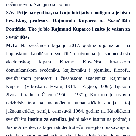
nečim novim. Nadajmo se boljim.
S.V.: Prije par godina, na tvoju inicijativu podignuta je bista
hrvatskog profesora Rajmunda Kuparea na Sveučilištu
Pontificia. Tko je bio Rajmund Kupareo i zašto je važan za
Sveučilište?
M.T.:
Na svečanosti koja je 2017. godine organizirana na
Papinskom katoličkom sveučilištu otvorena je spomen-bista
akademskog kipara
Kuzme Kovačića
hrvatskom
dominikanskom svećeniku, književniku i pjesniku, filozofu,
sveučilišnom profesoru i čileanskom akademiku
Rajmundu
Kupareu
(Vrboska na Hvaru, 1914. – Zagreb, 1996.). Tijekom
života i radu u Čileu (1950 – 1971), Kupareo je ostavio
neizbrisiv trag na unapređenju humanističkih studija u toj
južnoameričkoj zemlji, osnovavši 1964. godine na Katoličkom
sveučilištu
Institut za estetiku
, jedini takav institut na području
Južne Amerike, na kojem studenti stječu temeljito obrazovanje iz
estetike i teorije umjetnosti, glazbe, filma i fotografije. Kupareov