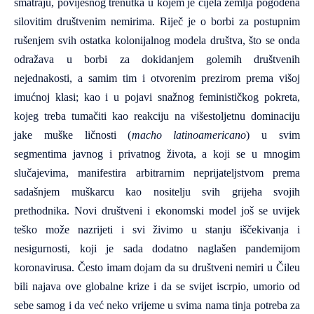
smatraju, povijesnog trenutka u kojem je cijela zemlja pogođena
silovitim društvenim nemirima. Riječ je o borbi za postupnim
rušenjem svih ostatka kolonijalnog modela društva, što se onda
odražava u borbi za dokidanjem golemih društvenih
nejednakosti, a samim tim i otvorenim prezirom prema višoj
imućnoj klasi; kao i u pojavi snažnog feminističkog pokreta,
kojeg treba tumačiti kao reakciju na višestoljetnu dominaciju
jake muške ličnosti (
macho latinoamericano
) u svim
segmentima javnog i privatnog života, a koji se u mnogim
slučajevima, manifestira arbitrarnim neprijateljstvom prema
sadašnjem muškarcu kao nositelju svih grijeha svojih
prethodnika. Novi društveni i ekonomski model još se uvijek
teško može nazrijeti i svi živimo u stanju iščekivanja i
nesigurnosti, koji je sada dodatno naglašen pandemijom
koronavirusa. Često imam dojam da su društveni nemiri u Čileu
bili najava ove globalne krize i da se svijet iscrpio, umorio od
sebe samog i da već neko vrijeme u svima nama tinja potreba za