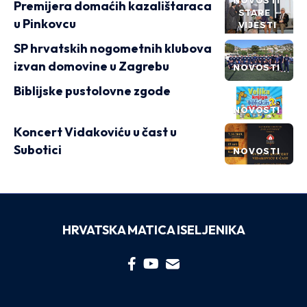
NOVOSTI
Premijera domaćih kazalištaraca
STARE
u Pinkovcu
VIJESTI
SP hrvatskih nogometnih klubova
izvan domovine u Zagrebu
NOVOSTI
Biblijske pustolovne zgode
NOVOSTI
Koncert Vidakoviću u čast u
Subotici
NOVOSTI
HRVATSKA MATICA ISELJENIKA