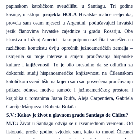
papinskom katoličkom sveučilištu u Santiagu. Tri godine
kasnije, u sklopu
projekta HOLA
Hrvatske matice iseljenika,
provela sam osam mjeseci u Argentini, podučavajući hrvatski
jezik članovima hrvatske zajednice u gradu Rosariju. Oba
iskustva u Južnoj Americi – iako potpuno različita i smještena u
različitom kontekstu dviju oprečnih južnoameričkih zemalja –
usmjerila su moje interese u smjeru proučavanja hispanske
kulture i književnosti. To je bilo presudno da se odlučim za
doktorski studij hispanoameričke književnosti na Čileanskom
katoličkom sveučilištu na kojem sam sad posvećena proučavanju
prikaza odnosa motiva samoće i južnoameričkog prostora i
krajolika u romanima
Juana Rulfa
,
Aleja Carpentiera
,
Gabriela
Garcíje Márqueza
i
Roberta Bolaña
.
S.V.: Kakav je život u glavnom gradu Santiago de Chileu?
M.T.:
Život u Santiagu odvija se u izvanrednom vremenu. Od
listopada prošle godine svjedok sam, kako to mnogi Čileanci