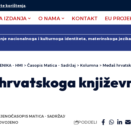
te korištenja
.
A IZDANJA
O NAMA
KONTAKT
EU PROJE
anje nacionalnoga i kulturnoga identiteta, materinskoga jezika 
ENIKA - HMI
>
Časopis Matica - Sadržaj
>
Kolumna
>
Međaš hrvatsk
hrvatskoga književ
OJENO
ČASOPIS MATICA - SADRŽAJ
PODIJELI
ZDVOJENO