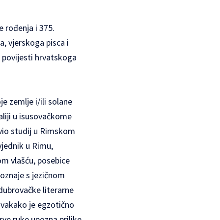
 rođenja i 375.
a, vjerskoga pisca i
 povijesti hrvatskoga
e zemlje i/ili solane
aliji u isusovačkome
avio studij u Rimskom
ovjednik u Rimu,
om vlašću, posebice
oznaje s jezičnom
dubrovačke literarne
 svakako je egzotično
prve ruke upozna prilike