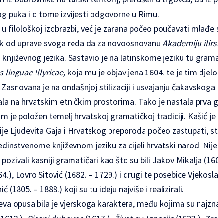
 puka i o tome izvijesti odgovorne u Rimu.
u filološkoj izobrazbi, već je zarana počeo poučavati mlađe 
ak od uprave svoga reda da za novoosnovanu
Akademiju ilirs
njiževnog jezika. Sastavio je na latinskome jeziku tu grama
s linguae Illyricae,
koja mu je objavljena 1604. te je tim dje
Zasnovana je na ondašnjoj stilizaciji i usvajanju čakavskoga
vala na hrvatskim etničkim prostorima. Tako je nastala prva
om je položen temelj hrvatskoj gramatičkoj tradiciji. Kašić j
rije Ljudevita Gaja i Hrvatskog preporoda počeo zastupati, st
 jedinstvenome književnom jeziku za cijeli hrvatski narod. Ni
pozivali kasniji gramatičari kao što su bili Jakov Mikalja (16
64.), Lovro Sitović (1682. – 1729.) i drugi te posebice Vjekosl
 (1805. – 1888.) koji su tu ideju najviše i realizirali.
eva opusa bila je vjerskoga karaktera, među kojima su najzn