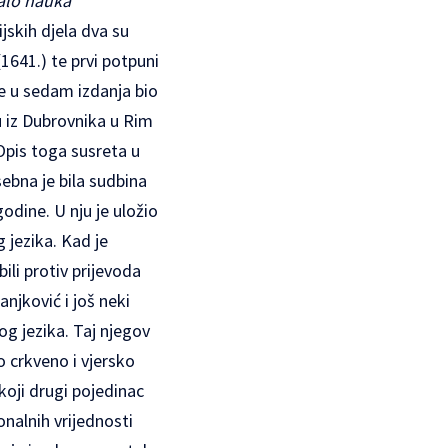
alo nauka
ijskih djela dva su
1641.) te prvi potpuni
 je u sedam izdanja bio
 iz Dubrovnika u Rim
Opis toga susreta u
sebna je bila sudbina
godine. U nju je uložio
 jezika. Kad je
ili protiv prijevoda
anjković i još neki
og jezika. Taj njegov
o crkveno i vjersko
koji drugi pojedinac
onalnih vrijednosti