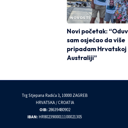
NOVOSTI
Novi početak: “Oduv
sam osjećao da više
pripadam Hrvatskoj
Australiji”
Trg Stjepana Radića 3, 10000 ZAGREB
HRVATSKA / CROATIA
OIB:
28639480902
IBAN:
HR8023900011100021305