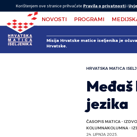
Korištenjem ove stranice prihvaćate
Pravila o privatnosti
i
Uvje
NOVOSTI
PROGRAMI
MEDIJSK
Misija Hrvatske matice iseljenika je očuv
Hrvatske.
HRVATSKA MATICA ISELJ
Međaš 
jezika
ČASOPIS MATICA - IZDV
KOLUMNA
KOLUMNA - I
24. LIPNJA 2025.