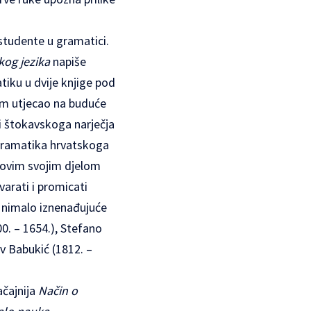
studente u gramatici.
kog jezika
napiše
tiku u dvije knjige pod
lom utjecao na buduće
 i štokavskoga narječja
 gramatika hrvatskoga
e ovim svojim djelom
varati i promicati
je nimalo iznenađujuće
00. – 1654.), Stefano
av Babukić (1812. –
ačajnija
Način o