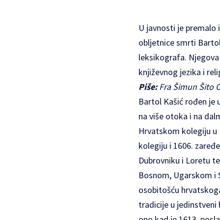
U javnosti je premalo
obljetnice smrti Barto
leksikografa. Njegova
književnog jezika i reli
Piše:
Fra Šimun Šito Ć
Bartol Kašić rođen je u
na više otoka i na dal
Hrvatskom kolegiju u 
kolegiju i 1606. zaređe
Dubrovniku i Loretu t
Bosnom, Ugarskom i Sr
osobitošću hrvatskoga
tradicije u jedinstven
ono kad je 1613. poslan