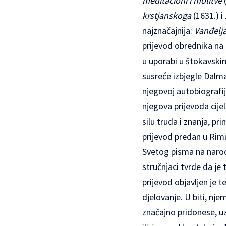
meditacioni i molitve
(
krstjanskoga
(1631.) i
najznačajnija:
Vanđelja
prijevod obrednika na 
u uporabi u štokavski
susreće izbjegle Dalm
njegovoj autobiografij
njegova prijevoda cije
silu truda i znanja, p
prijevod predan u Rimu
Svetog pisma na narod
stručnjaci tvrde da je
prijevod objavljen je 
djelovanje. U biti, nj
značajno pridonese, uz