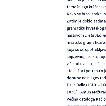
tamošnjega kršćanskog
Kako se brzo istaknuo 
Zatim je dobio zadat
gramatiku hrvatskoga k
naslovom
Institutione
hrvatske gramatičare. 
koja su se upotreblja
književnog jezika, koj
više od dva stoljeća p
stajališta i potrebu o
da su se na njegov rad 
Della Bella (1610. – 16
1875.) i Antun Mažuranić
Većina ostaloga Kačić