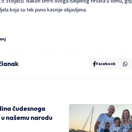
 19. stoljeću. Nakon smrti ovoga iseljenog Hrvata u Rimu, gdj
jela koja su tek puno kasnije objavljena.
panj
 članak
Facebook
dina čudesnoga
 u našemu narodu