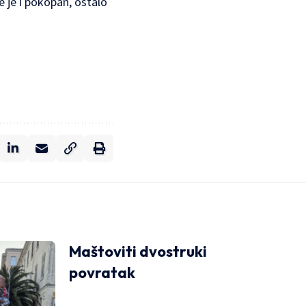
e je i pokopan, ostalo
Maštoviti dvostruki
povratak