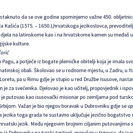
 istaknuto da se ove godine spominjemo važne 450. obljetnice
la Kašića (1575. – 1650.),hrvatskoga jezikoslovca, prevoditelj
 djela na latinskome kao i na hrvatskome kamen su međaš u
gijske kulture.
orić
 Pagu, a potječe iz bogate plemićke obitelji koja je imala svoj
matinskoj obali. Školovao se u rodnome mjestu, u Zadru, u It
Loretu, pa u Rimu gdje je stupio u red Družbe Isusove, nast
n je za svećenika. Djelovao je kao učitelj, propovjednik i isp
e je putovao kao isusovački misionar po zemljama pod tursk
bijom. Važan je bio njegov boravak u Dubrovniku gdje se up
 jezika toga grada te sustavno uključuje jezično bogatstvo 
i hrvatski jezik. Među njegovim brojnim ciljanim putovanjima
 iz Dubrovnika na turski teritorij, prerušen u trgovca, da iz 