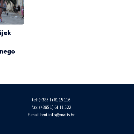
ijek
 nego
tel: (+385 1) 61 15 116
fax: (+385 1) 61 11 522
E-mail:
hmi-info@matis.hr