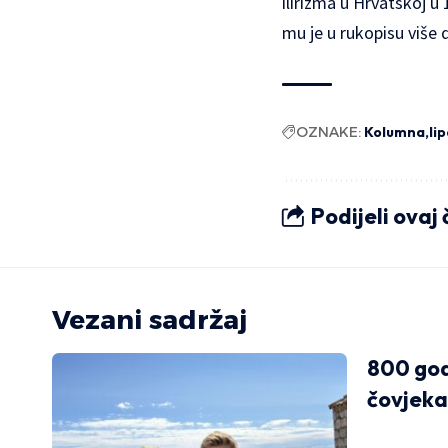
ilirizma u Hrvatskoj u
mu je u rukopisu više d
OZNAKE:
Kolumna
li
Podijeli ovaj
Vezani sadržaj
800 go
čovjeka