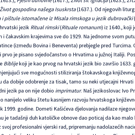
1613.),
Pjesni duhovne
(1617.),
Život sv. Ignacija
(1623.),
Zrc
Život gospodina našega Isuskrsta
(1637.). Od njegovih liturg
 i pištule istomačene iz Misala rimskoga u jezik dubrovački
(
hrvatski jezik
Ritual rimski
(
Rituale romanum
) iz 1640., koji
m i čakavskim krajevima sve do 1929. Na jednome svom putu
atince (između Bovina i Beneventa) prebjegle pred Turcima. 
i prvo je pisano svjedočanstvo o Hrvatima u južnoj Italiji. Po
le
Biblije
koji je kao prvog na hrvatski jezik bio završio 1633. 
rimjenjujući sve mogućnosti stiliziranja štokavskoga književnog
 da dobije odobrenje za tisak, tamo su neki utjecajni Hrvati b
ni jezik pa on nije dobio
imprimatur
. Naš jezikoslovac Ivo Pr
 to nanijelo veliku štetu kasnijem razvoju hrvatskoga književn
tek 1999. godine. Dometi Kašićeva djelovanja nadilaze njegov
emu je tadašnji duh katoličke obnove dao poticaj da kao malo 
 svoj profesionalni vjerski rad, pripremanju nadolazećih naci