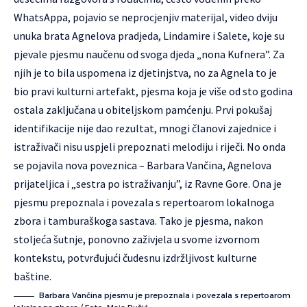
WhatsAppa, pojavio se neprocjenjiv materijal, video dviju
unuka brata Agnelova pradjeda, Lindamire i Salete, koje su
pjevale pjesmu naučenu od svoga djeda „nona Kufnera”. Za
njih je to bila uspomena iz djetinjstva, no za Agnela to je
bio pravi kulturni artefakt, pjesma koja je više od sto godina
ostala zaključana u obiteljskom pamćenju. Prvi pokušaj
identifikacije nije dao rezultat, mnogi članovi zajednice i
istraživači nisu uspjeli prepoznati melodiju i riječi. No onda
se pojavila nova poveznica – Barbara Vančina, Agnelova
prijateljica i „sestra po istraživanju”, iz Ravne Gore. Ona je
pjesmu prepoznala i povezala s repertoarom lokalnoga
zbora i tamburaškoga sastava. Tako je pjesma, nakon
stoljeća šutnje, ponovno zaživjela u svome izvornom
kontekstu, potvrđujući čudesnu izdržljivost kulturne
baštine.
Barbara Vančina pjesmu je prepoznala i povezala s repertoarom