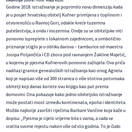
lokalnoga zbora / Foto: Maja Ružić
Godine 2018. istraživanje je poprimilo novu dimenziju kada
je u posjet hrvatskoj obitelj Kufner primljena s toplinom i
otvorenošću u Ravnoj Gori, odakle kreće tuzemna
putešestvija, a onda i inozemna. Ondje su se obiteljske niti
ponovno ispreplele s lokalnom zajednicom, a simbolično
priznanje stiglo je u obliku darova – tamburice od maestra
Josipa Poljančića i CD zbora pod ravnanjem Žakline Majetić,
u kojemu je pjesma Kufnerovih ponovno zaživjela. Ova priča
nadilazi granice genealoških istraživanja kao onog Agnela
koji je napisao više od 300 stranica o više stotina potomaka
obitelji koji danas koriste ovu knjigu kao put prema
domovini. Ona pokazuje kako jedno obiteljsko istraživanje
može postati most između kontinenata, epoha i identiteta.
Možda najbolje završiti riječima Barbare Vančine koja kaže u
dopisu: „Pjesma je cijelo vrijeme bila s vama, a sada se
vratila svome mjestu nakon više od sto godina. To je čudo