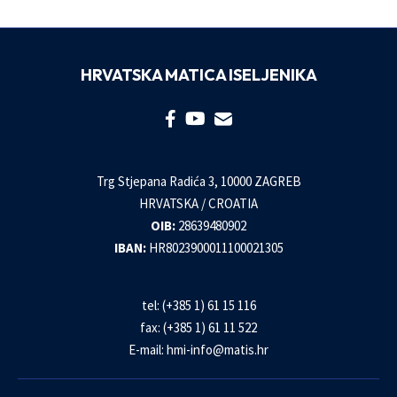
HRVATSKA MATICA ISELJENIKA
Trg Stjepana Radića 3, 10000 ZAGREB
HRVATSKA / CROATIA
OIB:
28639480902
IBAN:
HR8023900011100021305
tel: (+385 1) 61 15 116
fax: (+385 1) 61 11 522
E-mail:
hmi-info@matis.hr