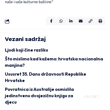
naše i vaše kulturne baštine.”
Vezani sadržaj
Ljudi koji čine razliku
Što mislimo kad kažemo: hrvatska nacionalna
manjina?
Ususret 35. Danu državnosti Republike
Hrvatske
Povratnica iz Australije osmislila
jedinstvenu dvojezičnu knjigu za
NOVOSTI
djecu