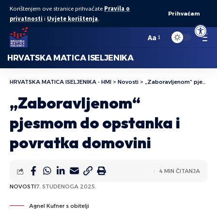
Korištenjem ove stranice prihvaćate
Pravila o
Prihvaćam
privatnosti
i
Uvjete korištenja
.
Open to
Aa
HRVATSKA MATICA ISELJENIKA
HRVATSKA MATICA ISELJENIKA - HMI
>
Novosti
>
„Zaboravljenom“ pjesmom do opstanka i povratka domovini
„Zaboravljenom“
pjesmom do opstanka i
povratka domovini
4 MIN ČITANJA
NOVOSTI
7. STUDENOGA 2025.
Agnel Kufner s obitelji