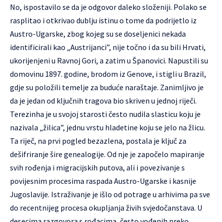
No, ispostavilo se da je odgovor daleko složeniji. Polako se
rasplitao i otkrivao dublju istinu o tome da podrijetlo iz
Austro-Ugarske, zbog kojeg su se doseljenici nekada
identificirali kao „Austrijanci”, nije točno i da su bili Hrvati,
ukorijenjeni u Ravnoj Gori, a zatim u Španovici. Napustili su
domovinu 1897. godine, brodom iz Genove, i stigli u Brazil,
gdje su položili temelje za buduće naraštaje. Zanimljivo je
da je jedan od ključnih tragova bio skriven u jednoj riječi.
Terezinha je u svojoj starosti često nudila slasticu koju je
nazivala „žilica”, jednu vrstu hladetine koju se jelo na žlicu.
Ta riječ, na prvi pogled bezazlena, postala je ključ za
dešifriranje šire genealogije. Od nje je započelo mapiranje
svih rođenja i migracijskih putova, ali i povezivanje s
povijesnim procesima raspada Austro-Ugarske i kasnije
Jugoslavije. Istraživanje je išlo od potrage u arhivima pa sve
do recentnijeg procesa okupljanja živih svjedočanstava. U
desecima razgovora s rođacima, često vođenih preko