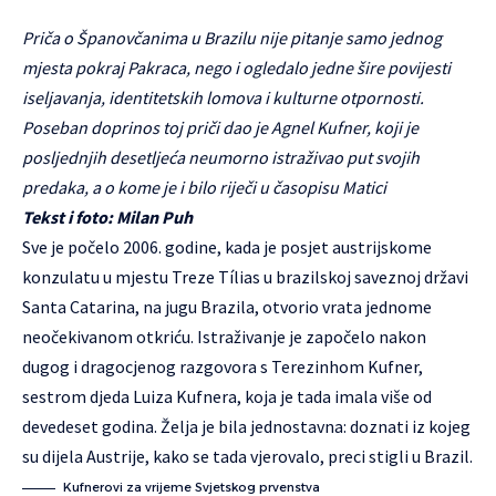
Priča o Španovčanima u Brazilu nije pitanje samo jednog
mjesta pokraj Pakraca, nego i ogledalo jedne šire povijesti
iseljavanja, identitetskih lomova i kulturne otpornosti.
Poseban doprinos toj priči dao je Agnel Kufner, koji je
posljednjih desetljeća neumorno istraživao put svojih
predaka, a o kome je i bilo riječi u časopisu Matici
Tekst i foto: Milan Puh
Sve je počelo 2006. godine, kada je posjet austrijskome
konzulatu u mjestu Treze Tílias u brazilskoj saveznoj državi
Santa Catarina, na jugu Brazila, otvorio vrata jednome
neočekivanom otkriću. Istraživanje je započelo nakon
dugog i dragocjenog razgovora s Terezinhom Kufner,
sestrom djeda Luiza Kufnera, koja je tada imala više od
devedeset godina. Želja je bila jednostavna: doznati iz kojeg
su dijela Austrije, kako se tada vjerovalo, preci stigli u Brazil.
Kufnerovi za vrijeme Svjetskog prvenstva