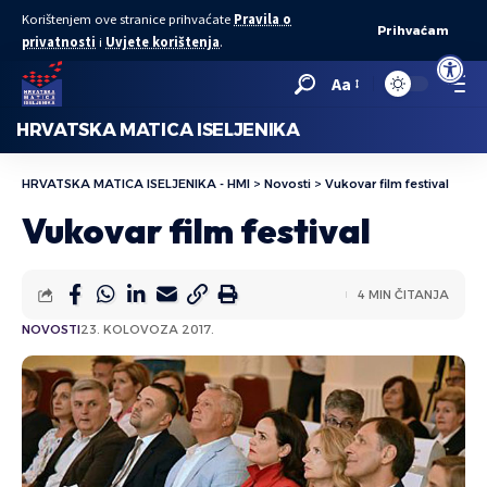
Korištenjem ove stranice prihvaćate
Pravila o
Prihvaćam
privatnosti
i
Uvjete korištenja
.
Open to
Aa
HRVATSKA MATICA ISELJENIKA
HRVATSKA MATICA ISELJENIKA - HMI
>
Novosti
>
Vukovar film festival
Vukovar film festival
4 MIN ČITANJA
NOVOSTI
23. KOLOVOZA 2017.