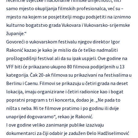
recentne svjetske i nacionalne filmske umjetnosti, niti
samo mjesto okupljanja filmskih profesionalca, već su –
mjesto na kojem se posjetitelji mogu podsjetiti na iznimno
kulturno bogatstvo grada Vukovara i Vukovarsko-srijemske
županije.“
Govoreći o vukovarskom festivalu njegov direktor Igor
Rakonić kazao je kako je mislio da će teško nadmašiti
prošlogodišnji festival ali da su ipak uspjeli. Ove godine na
VFF biti će prikazano ukupno 80 filmova podijeljenih u 13
kategorija. Čak 20-ak filmova su prikazivani na festivalima u
Berlinu i Caenu. Filmovi se prikazuju u četiri grada na deset
lokacija, imaju organizirane i četiri radionice kao i bogat
popratni program s tri koncerta, dodao je. „Ne pada to
ništa s neba. Mi te filmove pratimo i po godinu ili dvije
unaprijed dogovaramo“, rekao je Rakonić.
I ove godine veliko zanimanje publike izazivaju
dokumentarci za čiji odabir je zadužen Đelo Hadžiselimović