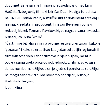
dugometražne igrane filmove predsjedaju glumac Emir
Hadžihafizbegović, filmski kritičar Dean Kotiga i urednica
na HRT-u Branka Papić, a stručni sud za dokumentarce daju
njemački redatelj i producent Tim van Beveren i poljski
redatelj Marek Tomasz Pawlowski, te nagrađivana hrvatska
redateljica Irena Škorić.
“Čast mi je biti dio žirija na ovome festivalu jer znam kako je
‘porađan’ i kako se etablirao kao jedan od boljih regionalnih
filmskih festivala. Izbor filmova je sjajan. Ipak, meni je
ovdje važnija cijela priča od pobjedničkog filma. Vukovar i
danas nosi bolne ožiljke, a on je ujedno i poruka da se ožiljci
ne mogu zaboraviti ali da moramo naprijed“, rekao je
Hadžihafizbegović.
Izvor: Hina