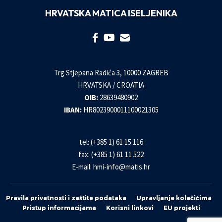
HRVATSKA MATICA ISELJENIKA
Trg Stjepana Radića 3, 10000 ZAGREB
HRVATSKA / CROATIA
OIB:
28639480902
IBAN:
HR8023900011100021305
tel: (+385 1) 61 15 116
fax: (+385 1) 61 11 522
E-mail:
hmi-info@matis.hr
Pravila privatnosti i zaštite podataka
Upravljanje kolačićima
Pristup informacijama
Korisni linkovi
EU projekti