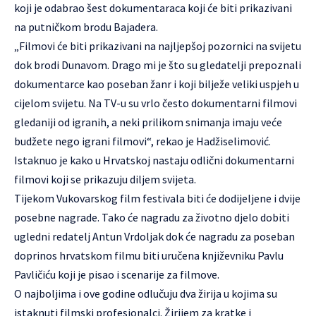
koji je odabrao šest dokumentaraca koji će biti prikazivani
na putničkom brodu Bajadera.
„Filmovi će biti prikazivani na najljepšoj pozornici na svijetu
dok brodi Dunavom. Drago mi je što su gledatelji prepoznali
dokumentarce kao poseban žanr i koji bilježe veliki uspjeh u
cijelom svijetu. Na TV-u su vrlo često dokumentarni filmovi
gledaniji od igranih, a neki prilikom snimanja imaju veće
budžete nego igrani filmovi“, rekao je Hadžiselimović.
Istaknuo je kako u Hrvatskoj nastaju odlični dokumentarni
filmovi koji se prikazuju diljem svijeta.
Tijekom Vukovarskog film festivala biti će dodijeljene i dvije
posebne nagrade. Tako će nagradu za životno djelo dobiti
ugledni redatelj Antun Vrdoljak dok će nagradu za poseban
doprinos hrvatskom filmu biti uručena književniku Pavlu
Pavličiću koji je pisao i scenarije za filmove.
O najboljima i ove godine odlučuju dva žirija u kojima su
istaknuti filmski profesionalci. Žirijem za kratke i