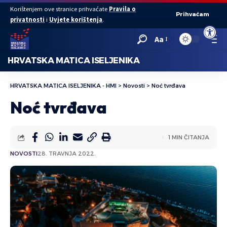
Korištenjem ove stranice prihvaćate
Pravila o
Prihvaćam
privatnosti
i
Uvjete korištenja
.
Open to
Aa
HRVATSKA MATICA ISELJENIKA
HRVATSKA MATICA ISELJENIKA - HMI
>
Novosti
>
Noć tvrđava
Noć tvrđava
1 MIN ČITANJA
NOVOSTI
28. TRAVNJA 2022.