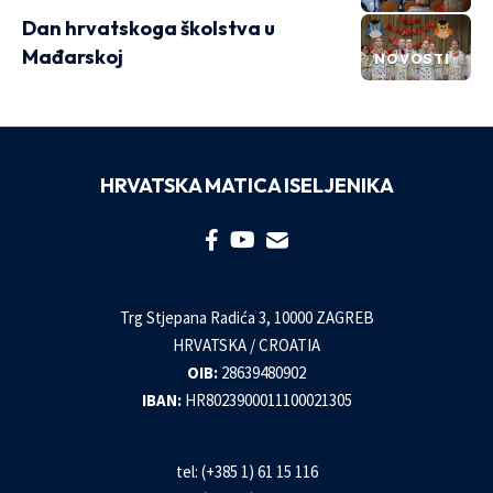
Dan hrvatskoga školstva u
Mađarskoj
NOVOSTI
HRVATSKA MATICA ISELJENIKA
Trg Stjepana Radića 3, 10000 ZAGREB
HRVATSKA / CROATIA
OIB:
28639480902
IBAN:
HR8023900011100021305
tel: (+385 1) 61 15 116