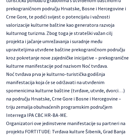
turističku ponudu u gradovima s utvrđenom baštinom u
prekograničnom području Hrvatske, Bosne i Hercegovine i
Crne Gore, te podići svijest o potencijalu i važnosti
valorizacije kulturne baštine kao generatora razvoja
kulturnog turizma. Zbog toga je strateški važan cilj
projekta i jačanje umrežavanja i suradnje među
upraviteljima utvrđene baštine prekograničnom području
kroz pokretanje nove zajedničke inicijative – prekogranične
kulturne manifestacije pod nazivom Noć tvrđava.
Noć tvrđava prva je kulturno-turistička godišnja
manifestacija koja će se održavati na utvrđenim
spomenicima kulturne baštine (tvrđave, utvrde, dvorci…)
na području Hrvatske, Crne Gore i Bosne i Hercegovine –
triju zemalja obuhvaćenih programskim područjem
Interrega IPA CBC HR-BA-ME.
Organizatori ove jedinstvene manifestacije su partneri na
projektu FORTITUDE: Tvrđava kulture Šibenik, Grad Banja