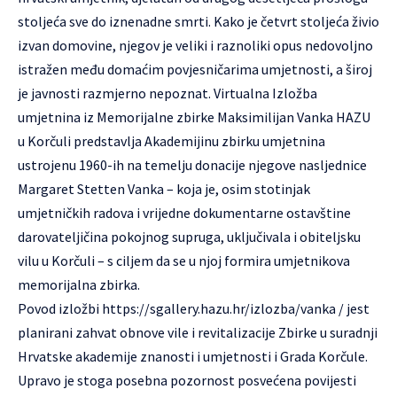
stoljeća sve do iznenadne smrti. Kako je četvrt stoljeća živio
izvan domovine, njegov je veliki i raznoliki opus nedovoljno
istražen među domaćim povjesničarima umjetnosti, a široj
je javnosti razmjerno nepoznat. Virtualna Izložba
umjetnina iz Memorijalne zbirke Maksimilijan Vanka HAZU
u Korčuli predstavlja Akademijinu zbirku umjetnina
ustrojenu 1960-ih na temelju donacije njegove nasljednice
Margaret Stetten Vanka – koja je, osim stotinjak
umjetničkih radova i vrijedne dokumentarne ostavštine
darovateljičina pokojnog supruga, uključivala i obiteljsku
vilu u Korčuli – s ciljem da se u njoj formira umjetnikova
memorijalna zbirka.
Povod izložbi
https://sgallery.hazu.hr/izlozba/vanka / j
est
planirani zahvat obnove vile i revitalizacije Zbirke u suradnji
Hrvatske akademije znanosti i umjetnosti i Grada Korčule.
Upravo je stoga posebna pozornost posvećena povijesti