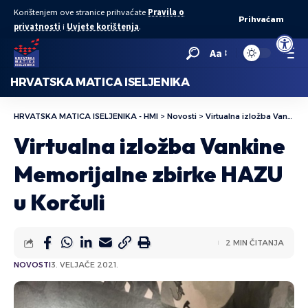
Korištenjem ove stranice prihvaćate
Pravila o
Prihvaćam
privatnosti
i
Uvjete korištenja
.
Open to
Aa
HRVATSKA MATICA ISELJENIKA
HRVATSKA MATICA ISELJENIKA - HMI
>
Novosti
>
Virtualna izložba Vankine Memorijalne zbirke HAZU u Korčuli
Virtualna izložba Vankine
Memorijalne zbirke HAZU
u Korčuli
2 MIN ČITANJA
NOVOSTI
3. VELJAČE 2021.