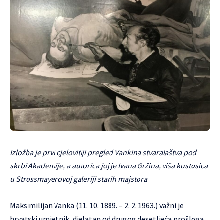
Izložba je prvi cjelovitiji pregled Vankina stvaralaštva pod
skrbi Akademije, a autorica joj je Ivana Gržina, viša kustosica
u Strossmayerovoj galeriji starih majstora
Maksimilijan Vanka (11. 10. 1889. – 2. 2. 1963.) važni je
hrvatski umjetnik, djelatan od drugog desetljeća prošloga