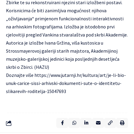
Zbirke te su rekonstruirani njezini stari izložbeni postavi.
Korisnicima će biti zanimljiva mogućnost njihova
„oživljavanja“ primjenom funkcionalnosti interaktivnosti
na arhivskim fotografijama. Izložba je istodobno prvi
cjelovitiji pregled Vankina stvaralaštva pod skrbi Akademije.
Autorica je izložbe Ivana Gržina, viša kustosica u
Strossmayerovoj galeriji starih majstora, Akademijinoj
muzejsko-galerijskoj jedinici koja posljednjih desetljeća
skrbi o Zbirci. (HAZU)
Doznajte više
https://www.jutarnji.hr/kultura/art/je-li-bio-
unuk-carice-sissi-arhivski-dokumenti-sute-o-identitetu-
slikarevih-roditelja-15047693