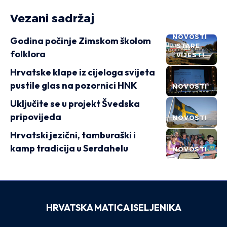
Vezani sadržaj
NOVOSTI
Godina počinje Zimskom školom
STARE
folklora
VIJESTI
Hrvatske klape iz cijeloga svijeta
pustile glas na pozornici HNK
NOVOSTI
Uključite se u projekt Švedska
pripovijeda
NOVOSTI
Hrvatski jezični, tamburaški i
kamp tradicija u Serdahelu
NOVOSTI
HRVATSKA MATICA ISELJENIKA