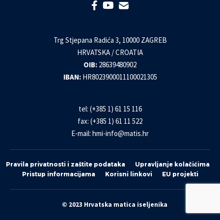
Trg Stjepana Radića 3, 10000 ZAGREB
HRVATSKA / CROATIA
OIB:
28639480902
IBAN:
HR8023900011100021305
tel: (+385 1) 61 15 116
fax: (+385 1) 61 11 522
E-mail:
hmi-info@matis.hr
Pravila privatnosti i zaštite podataka
Upravljanje kolačićima
Pristup informacijama
Korisni linkovi
EU projekti
© 2023 Hrvatska matica iseljenika