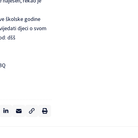
e najesen, rekao je
ove školske godine
ijedati djeci o svom
vod: dšš
q3Q