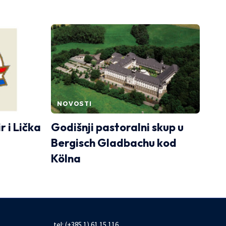
NOVOSTI
 i Lička
Godišnji pastoralni skup u
Bergisch Gladbachu kod
Kölna
tel: (+385 1) 61 15 116