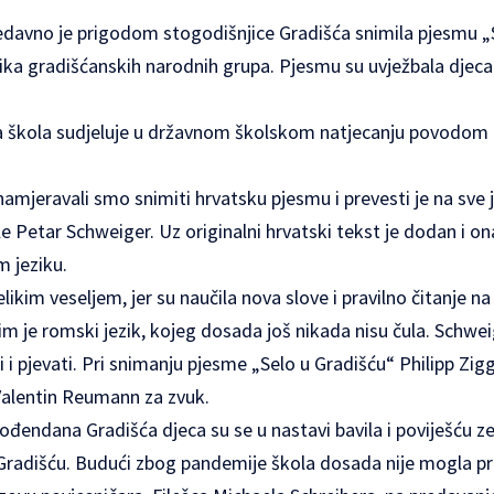
edavno je prigodom stogodišnjice Gradišća snimila pjesmu „S
ezika gradišćanskih narodnih grupa. Pjesmu su uvježbala djeca 
 škola sudjeluje u državnom školskom natjecanju povodom 1
amjeravali smo snimiti hrvatsku pjesmu i prevesti je na sve 
ole Petar Schweiger. Uz originalni hrvatski tekst je dodan i 
 jeziku.
elikim veseljem, jer su naučila nova slove i pravilno čitanje 
im je romski jezik, kojeg dosada još nikada nisu čula. Schwe
i i pjevati. Pri snimanju pjesme „Selo u Gradišću“ Philipp Zig
Valentin Reumann za zvuk.
ndana Gradišća djeca su se u nastavi bavila i poviješću zem
Gradišću. Budući zbog pandemije škola dosada nije mogla pri