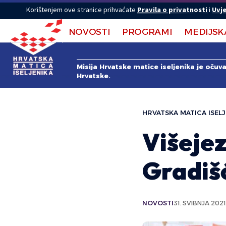
Korištenjem ove stranice prihvaćate
Pravila o privatnosti
i
Uvje
NOVOSTI
PROGRAMI
MEDIJSK
Misija Hrvatske matice iseljenika je očuv
Hrvatske.
HRVATSKA MATICA ISELJ
Višejez
Gradiš
NOVOSTI
31. SVIBNJA 2021