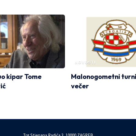
NOVOSTI
o kipar Tome
Malonogometni turnir
ić
večer
Trg Stjepana Radića 3, 10000 ZAGREB