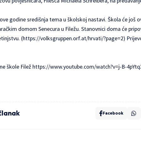
ozovu povjesničara, Filešca Michaela Schreibera, na predavanj
 ove godine središnja tema u školskoj nastavi. Škola će još 
taračkim domom Senecura u Filežu. Stanovnici doma će pripov
tinjstvu. (
https://volksgruppen.orf.at/hrvati/?page=2
) Prije
ne škole Filež
https://www.youtube.com/watch?v=j-B-4pYt
 članak
Facebook