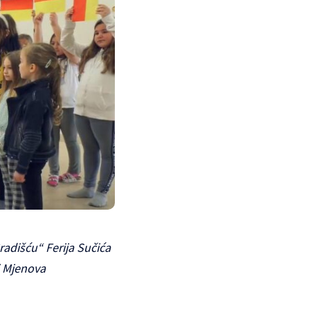
adišću“ Ferija Sučića
 i Mjenova