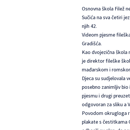
Osnovna škola Filež n
Sučića na sva četiri j
njih 42.
Videom pjesme fileška
Gradišća.
Kao dvojezična škola n
je direktor fileške šk
mađarskom i romskom
Djeca su sudjelovala v
posebno zanimljiv bio 
pjesmu i drugi preuzet
odgovoran za sliku a 
Povodom okrugloga rođe
plakate s čestitkama 