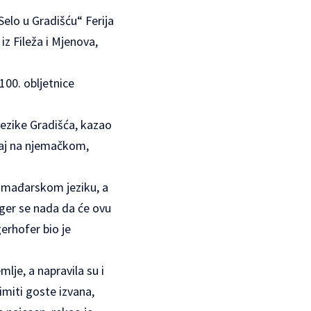
elo u Gradišću“ Ferija
iz Fileža i Mjenova,
00. obljetnice
jezike Gradišća, kazao
onaj na njemačkom,
na mađarskom jeziku, a
iger se nada da će ovu
gerhofer bio je
lje, a napravila su i
miti goste izvana,