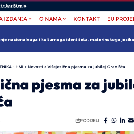
te korištenja
.
A IZDANJA
O NAMA
KONTAKT
EU PROJE
anje nacionalnoga i kulturnoga identiteta, materinskoga jezika 
ENIKA - HMI
>
Novosti
>
Višejezična pjesma za jubilej Gradišća
ična pjesma za jubil
ća
PODIJELI
.