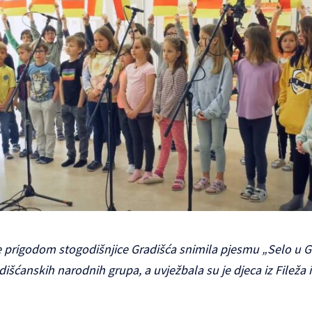
e prigodom stogodišnjice Gradišća snimila pjesmu „Selo u Gr
radišćanskih narodnih grupa, a uvježbala su je djeca iz Fileža