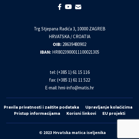
Trg Stjepana Radića 3, 10000 ZAGREB
HRVATSKA / CROATIA
OIB:
28639480902
IBAN:
HR8023900011100021305
tel: (+385 1) 61 15 116
fax: (+385 1) 61 11 522
E-mail:
hmi-info@matis.hr
Pravila privatnosti i zaštite podataka
Upravljanje kolačićima
Pristup informacijama
Korisni linkovi
EU projekti
© 2023 Hrvatska matica iseljenika