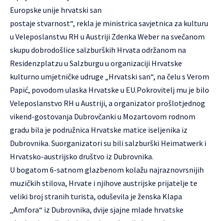
Europske unije hrvatski san
postaje stvarnost“, rekla je ministrica savjetnica za kulturu
u Veleposlanstvu RH u Austriji Zdenka Weber na svečanom
skupu dobrodošlice salzburških Hrvata održanom na
Residenzplatzu u Salzburgu u organizaciji Hrvatske
kulturno umjetničke udruge „Hrvatski san“, na čelu s Verom
Papić, povodom ulaska Hrvatske u EU.
Pokrovitelj mu je bilo
Veleposlanstvo RH u Austriji, a organizator prošlotjednog
vikend-gostovanja Dubrovčanki u Mozartovom rodnom
gradu bila je podružnica Hrvatske matice iseljenika iz
Dubrovnika. Suorganizatori su bili salzburški Heimatwerk i
Hrvatsko-austrijsko društvo iz Dubrovnika.
U bogatom 6-satnom glazbenom kolažu najraznovrsnijih
muzičkih stilova, Hrvate i njihove austrijske prijatelje te
veliki broj stranih turista, oduševila je ženska Klapa
„Amfora“ iz Dubrovnika, dvije sjajne mlade hrvatske