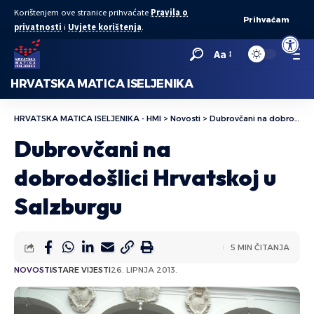
Korištenjem ove stranice prihvaćate
Pravila o
Prihvaćam
privatnosti
i
Uvjete korištenja
.
Open to
Aa
HRVATSKA MATICA ISELJENIKA
HRVATSKA MATICA ISELJENIKA - HMI
>
Novosti
>
Dubrovčani na dobrodošlici Hrvatskoj u Salzburgu
Dubrovčani na
dobrodošlici Hrvatskoj u
Salzburgu
5 MIN ČITANJA
NOVOSTI
STARE VIJESTI
26. LIPNJA 2013.