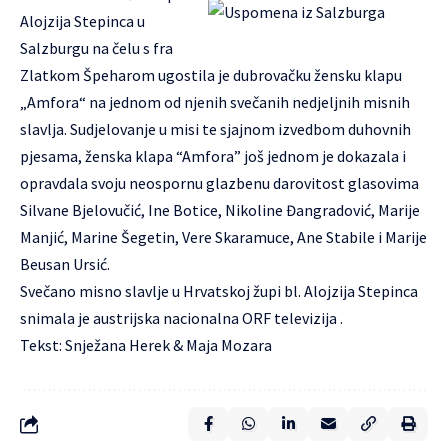
Alojzija Stepinca u
Salzburgu na čelu s fra
Zlatkom Špeharom ugostila je dubrovačku žensku klapu
„Amfora“ na jednom od njenih svečanih nedjeljnih misnih
slavlja. Sudjelovanje u misi te sjajnom izvedbom duhovnih
pjesama, ženska klapa “Amfora” još jednom je dokazala i
opravdala svoju neospornu glazbenu darovitost glasovima
Silvane Bjelovučić, Ine Botice, Nikoline Đangradović, Marije
Manjić, Marine Šegetin, Vere Skaramuce, Ane Stabile i Marije
Beusan Ursić.
Svečano misno slavlje u Hrvatskoj župi bl. Alojzija Stepinca
snimala je austrijska nacionalna ORF televizija .
Tekst: Snježana Herek & Maja Mozara