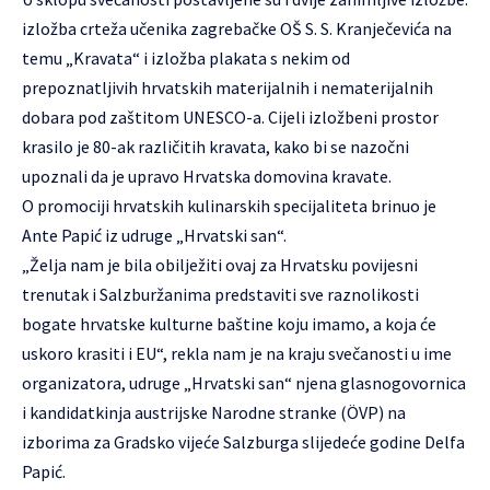
izložba crteža učenika zagrebačke OŠ S. S. Kranječevića na
temu „Kravata“ i izložba plakata s nekim od
prepoznatljivih hrvatskih materijalnih i nematerijalnih
dobara pod zaštitom UNESCO-a. Cijeli izložbeni prostor
krasilo je 80-ak različitih kravata, kako bi se nazočni
upoznali da je upravo Hrvatska domovina kravate.
O promociji hrvatskih kulinarskih specijaliteta brinuo je
Ante Papić iz udruge „Hrvatski san“.
„Želja nam je bila obilježiti ovaj za Hrvatsku povijesni
trenutak i Salzburžanima predstaviti sve raznolikosti
bogate hrvatske kulturne baštine koju imamo, a koja će
uskoro krasiti i EU“, rekla nam je na kraju svečanosti u ime
organizatora, udruge „Hrvatski san“ njena glasnogovornica
i kandidatkinja austrijske Narodne stranke (ÖVP) na
izborima za Gradsko vijeće Salzburga slijedeće godine Delfa
Papić.