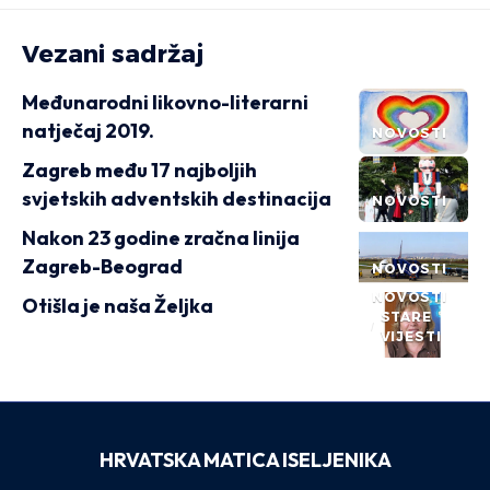
Vezani sadržaj
Međunarodni likovno-literarni
natječaj 2019.
NOVOSTI
Zagreb među 17 najboljih
svjetskih adventskih destinacija
NOVOSTI
Nakon 23 godine zračna linija
Zagreb-Beograd
NOVOSTI
NOVOSTI
Otišla je naša Željka
STARE
VIJESTI
HRVATSKA MATICA ISELJENIKA