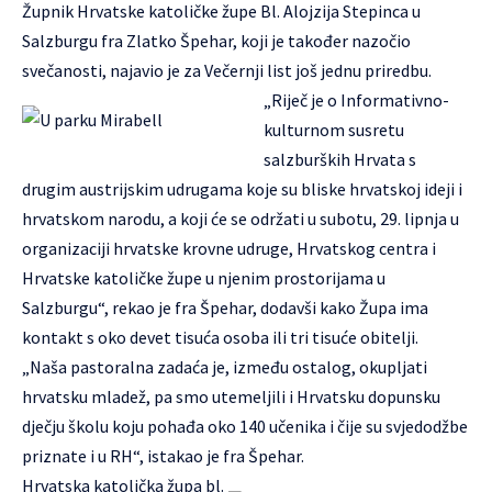
Župnik Hrvatske katoličke župe Bl. Alojzija Stepinca u
Salzburgu fra Zlatko Špehar, koji je također nazočio
svečanosti, najavio je za Večernji list još jednu priredbu.
„Riječ je o Informativno-
kulturnom susretu
salzburških Hrvata s
drugim austrijskim udrugama koje su bliske hrvatskoj ideji i
hrvatskom narodu, a koji će se održati u subotu, 29. lipnja u
organizaciji hrvatske krovne udruge, Hrvatskog centra i
Hrvatske katoličke župe u njenim prostorijama u
Salzburgu“, rekao je fra Špehar, dodavši kako Župa ima
kontakt s oko devet tisuća osoba ili tri tisuće obitelji.
„Naša pastoralna zadaća je, između ostalog, okupljati
hrvatsku mladež, pa smo utemeljili i Hrvatsku dopunsku
dječju školu koju pohađa oko 140 učenika i čije su svjedodžbe
priznate i u RH“, istakao je fra Špehar.
Hrvatska katolička župa bl.