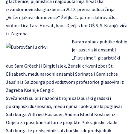
glazbenice, pijanistica i najpopularnija hrvatska
izvandomovinska glazbenica 2012. prema odluci žirija
„Večernjakove domovnice“ Željka Caparin i dubrovačka
violinistica Tara Horvat, kao i Dječji zbor OŠ S. S. Kranjčevića
iz Zagreba.
Buran aplauz publike dobio
je i austrijski ansambl
„Flutisimo“, gitaristički
duo Sara Gröschl i Birgit Islek, Ženski crkveni zbor St.
Elisabeth, međunarodni ansambl Sorinata i Gemischte
Jaus’n iz Salzburga pod vodstvom profesorice glasovira iz
Zagreba Ksenije Čengić.
Svečanosti su bili nazočni brojni salzburški gradski i
pokrajinski dužnosnici, među njima i pokrajinski poglavar
Salzburga Wilfried Haslauer, Andrea Blöchl Köstner iz
Odjela za posebne kulturne projekte Pokrajinske vlade
Salzburga te predsjednik salzburške i dopredsjednik