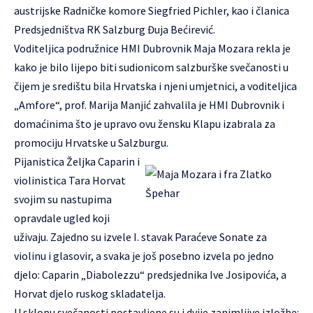
austrijske Radničke komore Siegfried Pichler, kao i članica
Predsjedništva RK Salzburg Đuja Bećirević.
Voditeljica podružnice HMI Dubrovnik Maja Mozara rekla je
kako je bilo lijepo biti sudionicom salzburške svečanosti u
čijem je središtu bila Hrvatska i njeni umjetnici, a voditeljica
„Amfore“, prof. Marija Manjić zahvalila je HMI Dubrovnik i
domaćinima što je upravo ovu žensku Klapu izabrala za
promociju Hrvatske u Salzburgu.
Pijanistica Željka Caparin i
violinistica Tara Horvat
svojim su nastupima
opravdale ugled koji
uživaju. Zajedno su izvele I. stavak Paraćeve Sonate za
violinu i glasovir, a svaka je još posebno izvela po jedno
djelo: Caparin „Diabolezzu“ predsjednika Ive Josipovića, a
Horvat djelo ruskog skladatelja.
U sklopu svečanosti postavljene su i dvije zanimljive izložbe: