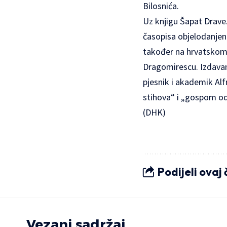
Bilosnića.
Uz knjigu Šapat Drave
časopisa objelodanjen 
također na hrvatskome
Dragomirescu. Izdavan
pjesnik i akademik Al
stihova“ i „gospom od 
(DHK)
Podijeli ovaj
Vezani sadržaj