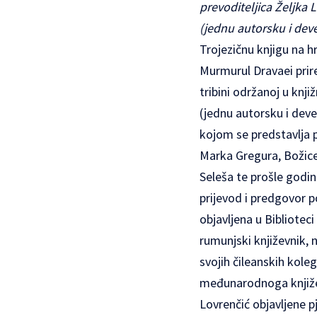
prevoditeljica Željka L
(jednu autorsku i deve
Trojezičnu knjigu na 
Murmurul Dravaei prired
tribini održanoj u knji
(jednu autorsku i deve
kojom se predstavlja p
Marka Gregura, Božice
Seleša te prošle godin
prijevod i predgovor p
objavljena u Bibliotec
rumunjski književnik, 
svojih čileanskih kole
međunarodnoga knjiže
Lovrenčić objavljene 