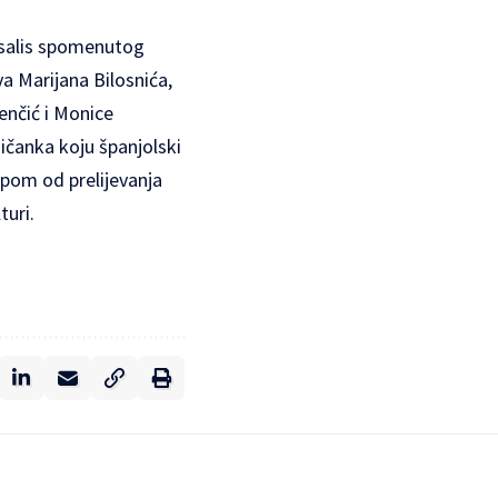
rsalis spomenutog
va Marijana Bilosnića,
enčić i Monice
čanka koju španjolski
spom od prelijevanja
turi.