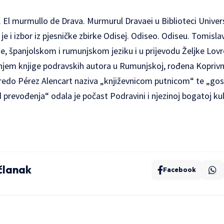
. El murmullo de Drava. Murmurul Dravaei u Biblioteci Unive
je i izbor iz pjesničke zbirke Odisej. Odiseo. Odiseu. Tomisla
, španjolskom i rumunjskom jeziku i u prijevodu Željke Lovr
jem knjige podravskih autora u Rumunjskoj, rođena Koprivni
fredo Pérez Alencart naziva „književnicom putnicom“ te „go
prevođenja“ odala je počast Podravini i njezinoj bogatoj kul
 članak
Facebook