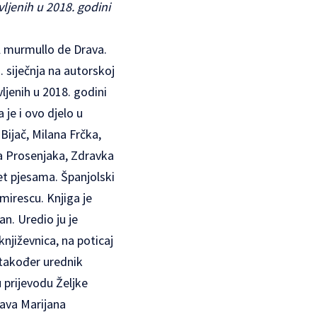
vljenih u 2018. godini
l murmullo de Drava.
. siječnja na autorskoj
ljenih u 2018. godini
 je i ovo djelo u
Bijač, Milana Frčka,
a Prosenjaka, Zdravka
et pjesama. Španjolski
mirescu. Knjiga je
n. Uredio ju je
književnica, na poticaj
 također urednik
prijevodu Željke
ava Marijana