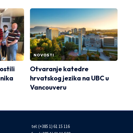
NOVOSTI
ostili
Otvaranje katedre
nika
hrvatskog jezika na UBC u
Vancouveru
tel: (+385 1) 61 15 116