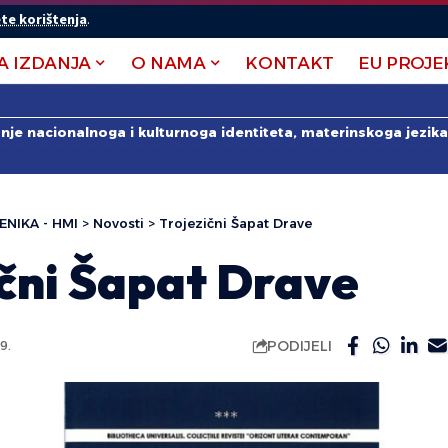
te korištenja
.
A IZDANJA
O NAMA
KONTAKT
EU PROJE
anje nacionalnoga i kulturnoga identiteta, materinskoga jezika 
ENIKA - HMI
>
Novosti
>
Trojezični Šapat Drave
ični Šapat Drave
PODIJELI
9.