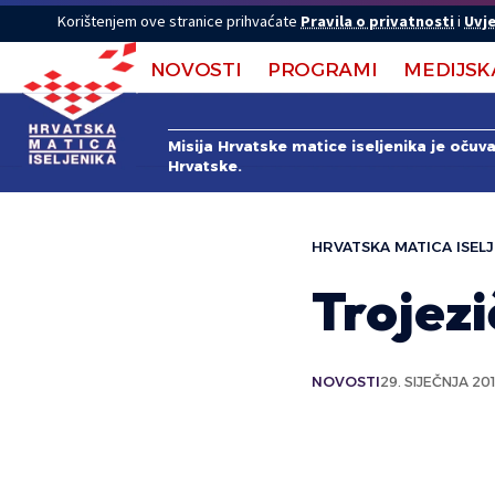
Korištenjem ove stranice prihvaćate
Pravila o privatnosti
i
Uvje
NOVOSTI
PROGRAMI
MEDIJSK
Misija Hrvatske matice iseljenika je očuv
Hrvatske.
HRVATSKA MATICA ISELJ
Trojez
NOVOSTI
29. SIJEČNJA 201