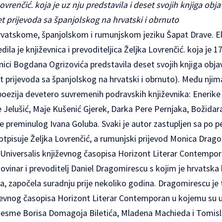
ovrenčić. koja je uz nju predstavila i deset svojih knjiga obja
t prijevoda sa španjolskog na hrvatski i obrnuto
hrvatskome, španjolskom i rumunjskom jeziku Šapat Drave. E
ila je književnica i prevoditeljica Željka Lovrenčić. koja je 17
žnici Bogdana Ogrizovića predstavila deset svojih knjiga objav
t prijevoda sa španjolskog na hrvatski i obrnuto). Među njima
oezija devetero suvremenih podravskih književnika: Enerike 
 Jelušić, Maje Kušenić Gjerek, Darka Pere Pernjaka, Božidar
e preminulog Ivana Goluba. Svaki je autor zastupljen sa po p
otpisuje Željka Lovrenčić, a rumunjski prijevod Monica Drago
i Universalis književnog časopisa Horizont Literar Contempora
novinar i prevoditelj Daniel Dragomirescu s kojim je hrvatska 
ga, započela suradnju prije nekoliko godina. Dragomirescu je
vnog časopisa Horizont Literar Contemporan u kojemu su u 
pjesme Borisa Domagoja Biletića, Mladena Machieda i Tomisl