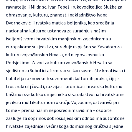
ravnatelja HMI dr. sc. Ivan Tepeš i rukovoditeljica Službe za
obrazovanje, kulturu, znanost i nakladništvo Ivana
Dvorneković. Hrvatska matica iseljenika, kao središnja
nacionalna kulturna ustanova za suradnju s našim
iseljeništvom i hrvatskim manjinskim zajednicama u
europskome susjedstvu, surađuje uspješno sa Zavodom za
kulturu vojvođanskih Hrvata, od njegova osnutka.
Podsjetimo, Zavod za kulturu vojvođanskih Hrvata sa
sjedištem u Subotici afirmirao se kao susretište kreativaca i
ljubitelja raznovrsnih suvremenih kulturnih praksi, čiji je
trostruki cilj čuvati, razvijati i promicati hrvatsku kulturnu
baštinu i svekoliko umjetničko stvaralaštvo na hrvatskome
jeziku u multikulturnom okružju Vojvodine, ostvarivši pri
tome – prema našim neposrednim uvidima – osobite
zasluge za doprinos dobrosusjedskim odnosima autohtone
hrvatske zajednice i većinskoga domicilnog društva s jedne