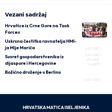
Vezani sadržaj
Hrvatice iz Crne Gore na Task
Forceu
NOVOSTI
Uskrsna čestitka ravnatelja HMI-
ja Mije Marića
NOVOSTI
NOVOSTI
Susret gospodarstvenika iz
STARE
dijaspore i Hercegovine
VIJESTI
Božićno druženje u Berlinu
NOVOSTI
HRVATSKA MATICA ISELJENIKA