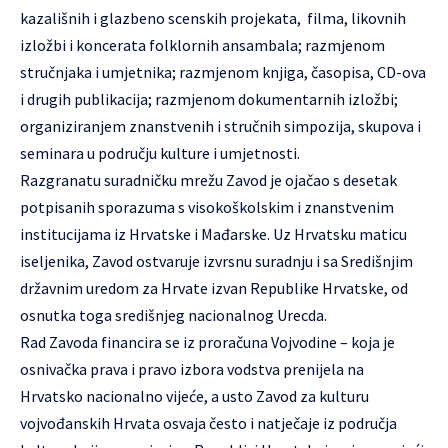
kazališnih i glazbeno scenskih projekata, filma, likovnih
izložbi i koncerata folklornih ansambala; razmjenom
stručnjaka i umjetnika; razmjenom knjiga, časopisa, CD-ova
i drugih publikacija; razmjenom dokumentarnih izložbi;
organiziranjem znanstvenih i stručnih simpozija, skupova i
seminara u području kulture i umjetnosti.
Razgranatu suradničku mrežu Zavod je ojačao s desetak
potpisanih sporazuma s visokoškolskim i znanstvenim
institucijama iz Hrvatske i Mađarske. Uz Hrvatsku maticu
iseljenika, Zavod ostvaruje izvrsnu suradnju i sa Središnjim
državnim uredom za Hrvate izvan Republike Hrvatske, od
osnutka toga središnjeg nacionalnog Urecda.
Rad Zavoda financira se iz proračuna Vojvodine – koja je
osnivačka prava i pravo izbora vodstva prenijela na
Hrvatsko nacionalno vijeće, a usto Zavod za kulturu
vojvođanskih Hrvata osvaja često i natječaje iz područja