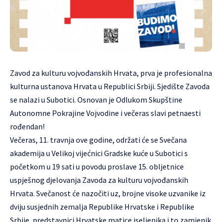
Zavod za kulturu vojvođanskih Hrvata, prva je profesionalna
kulturna ustanova Hrvata u Republici Srbiji. Sjedište Zavoda
se nalazi u Subotici. Osnovan je Odlukom Skupštine
Autonomne Pokrajine Vojvodine i večeras slavi petnaesti
rođendan!
Večeras, 11. travnja ove godine, održati će se Svečana
akademija u Velikoj vijećnici Gradske kuće u Subotici s
početkom u 19 sati u povodu proslave 15. obljetnice
uspješnog djelovanja Zavoda za kulturu vojvođanskih
Hrvata. Svečanost će nazočiti uz, brojne visoke uzvanike iz
dviju susjednih zemalja Republike Hrvatske i Republike
Srbije, predstavnici Hrvatske matice iseljenika i to zamjenik