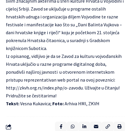
svim značajnim akterima u sferi kulture Hrvata u Vojvodini i
cijeloj Srbiji. Zavod se uključuje u programe ostalih
hrvatskih udruga i organizacija diljem Vojvodine te razne
festivale i manifestacije kao što su „Dani Balinta Vujkova –
dani hrvatske knjige i riječi“ koju je početkom 21. stoljeća
pokrenula Hrvatska čitaonica, u suradnji s Gradskom
knjižnicom Subotica.
Iz opisanog, vidljivo je da se Zavod za kulturu vojvođanskih
Hrvata uključio u razne programe digitalnog doba,
ponudivši najširoj javnosti u otvorenom internetskom
pristupu reprezentativan web portal na ovoj poveznici:
http://zkvh.org.rs/index.php/o-zavodu
. Uživajte u čitanju!
Pridružite se čestitarima!
Tekst:
Vesna Kukavica;
Foto:
Arhiva HMI, ZKVH