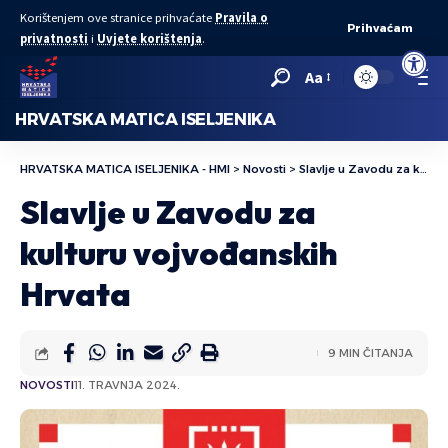
Korištenjem ove stranice prihvaćate
Pravila o
Prihvaćam
privatnosti
i
Uvjete korištenja
.
Open to
Aa
HRVATSKA MATICA ISELJENIKA
HRVATSKA MATICA ISELJENIKA - HMI
>
Novosti
>
Slavlje u Zavodu za kulturu vojvođanskih Hrvata
Slavlje u Zavodu za
kulturu vojvođanskih
Hrvata
9 MIN ČITANJA
NOVOSTI
11. TRAVNJA 2024.