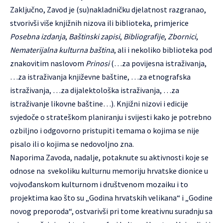
Zaključno, Zavod je (su)nakladničku djelatnost razgranao,
stvorivši više knjižnih nizova ili biblioteka, primjerice
Posebna izdanja
,
Baštinski zapisi
,
Bibliografije
,
Zbornici
,
Nematerijalna kulturna baština
, ali i nekoliko biblioteka pod
znakovitim naslovom
Prinosi
(…za povijesna istraživanja,
…za istraživanja književne baštine, …za etnografska
istraživanja, …za dijalektološka istraživanja, …za
istraživanje likovne baštine…). Knjižni nizovi i edicije
svjedoče o strateškom planiranju i svijesti kako je potrebno
ozbiljno i odgovorno pristupiti temama o kojima se nije
pisalo ili o kojima se nedovoljno zna.
Naporima Zavoda, nadalje, potaknute su aktivnosti koje se
odnose na svekoliku kulturnu memoriju hrvatske dionice u
vojvođanskom kulturnom i društvenom mozaiku i to
projektima kao što su „Godina hrvatskih velikana“ i „Godine
novog preporoda“, ostvarivši pri tome kreativnu suradnju sa