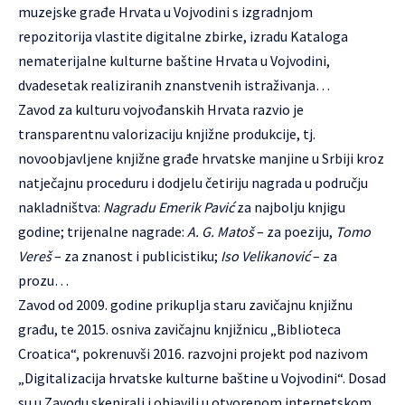
muzejske građe Hrvata u Vojvodini s izgradnjom
repozitorija vlastite digitalne zbirke, izradu Kataloga
nematerijalne kulturne baštine Hrvata u Vojvodini,
dvadesetak realiziranih znanstvenih istraživanja…
Zavod za kulturu vojvođanskih Hrvata razvio je
transparentnu valorizaciju knjižne produkcije, tj.
novoobjavljene knjižne građe hrvatske manjine u Srbiji kroz
natječajnu proceduru i dodjelu četiriju nagrada u području
nakladništva:
Nagradu Emerik Pavić
za najbolju knjigu
godine; trijenalne nagrade:
A. G. Matoš
– za poeziju,
Tomo
Vereš
– za znanost i publicistiku;
Iso Velikanović
– za
prozu…
Zavod od 2009. godine prikuplja staru zavičajnu knjižnu
građu, te 2015. osniva zavičajnu knjižnicu „Biblioteca
Croatica“, pokrenuvši 2016. razvojni projekt pod nazivom
„Digitalizacija hrvatske kulturne baštine u Vojvodini“. Dosad
su u Zavodu skenirali i objavili u otvorenom internetskom