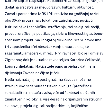
kulture koji se raspisuju u Republici Hrvatskoj, osiguravajući
dodatna sredstva za međudržavnu kulturnu aktivnost.
Zavod s partnerima iz RS i RH realizira na godišnjoj razini
oko 30-ak programa s lokalnom zajednicom, potičući
kulturološka i etnološka istraživanja, rad na digitalizaciji,
provodi uređivanje publikacija, skrbi o likovnosti, glazbeno-
scenskim projektima i bogatoj folklornoj sceni. Zavod ima
tri zaposlenika i četrdesetak vanjskih suradnika, te
razgranatu amatersku mrežu. Prvi ravnatelj bio je Tomislav
Žigmanov, dok je aktualna ravnateljica Katarina Čeliković,
kojoj svi djelatnici Matice žele puno uspjeha u daljnjem
djelovanju Zavoda na čijem je čelu.
Među najznačajnijim postignućima Zavoda možemo
izdvojiti oko sedamdeset tiskanih knjiga (pretežito u
sunakladi) i tri nosača zvuka, više od šezdeset održanih
znanstvenih kolokvija, više desetina organiziranih stručnih
skupova, projekt digitalizacije arhivske, knjižnične i