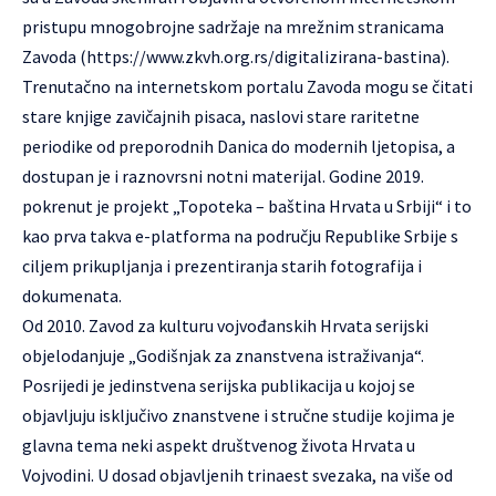
pristupu mnogobrojne sadržaje na mrežnim stranicama
Zavoda (
https://www.zkvh.org.rs/digitalizirana-bastina
).
Trenutačno na internetskom portalu Zavoda mogu se čitati
stare knjige zavičajnih pisaca, naslovi stare raritetne
periodike od preporodnih Danica do modernih ljetopisa, a
dostupan je i raznovrsni notni materijal. Godine 2019.
pokrenut je projekt „Topoteka – baština Hrvata u Srbiji“ i to
kao prva takva e-platforma na području Republike Srbije s
ciljem prikupljanja i prezentiranja starih fotografija i
dokumenata.
Od 2010. Zavod za kulturu vojvođanskih Hrvata serijski
objelodanjuje „Godišnjak za znanstvena istraživanja“.
Posrijedi je jedinstvena serijska publikacija u kojoj se
objavljuju isključivo znanstvene i stručne studije kojima je
glavna tema neki aspekt društvenog života Hrvata u
Vojvodini. U dosad objavljenih trinaest svezaka, na više od