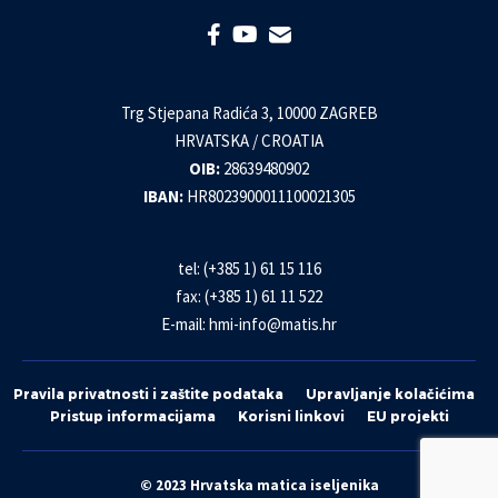
Trg Stjepana Radića 3, 10000 ZAGREB
HRVATSKA / CROATIA
OIB:
28639480902
IBAN:
HR8023900011100021305
tel: (+385 1) 61 15 116
fax: (+385 1) 61 11 522
E-mail:
hmi-info@matis.hr
Pravila privatnosti i zaštite podataka
Upravljanje kolačićima
Pristup informacijama
Korisni linkovi
EU projekti
© 2023 Hrvatska matica iseljenika