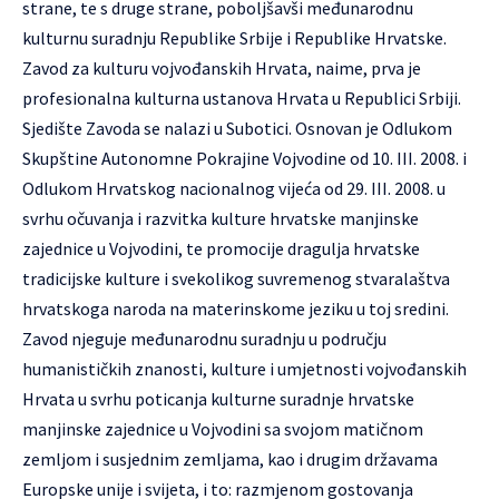
strane, te s druge strane, poboljšavši međunarodnu
kulturnu suradnju Republike Srbije i Republike Hrvatske.
Zavod za kulturu vojvođanskih Hrvata, naime, prva je
profesionalna kulturna ustanova Hrvata u Republici Srbiji.
Sjedište Zavoda se nalazi u Subotici. Osnovan je Odlukom
Skupštine Autonomne Pokrajine Vojvodine od 10. III. 2008. i
Odlukom Hrvatskog nacionalnog vijeća od 29. III. 2008. u
svrhu očuvanja i razvitka kulture hrvatske manjinske
zajednice u Vojvodini, te promocije dragulja hrvatske
tradicijske kulture i svekolikog suvremenog stvaralaštva
hrvatskoga naroda na materinskome jeziku u toj sredini.
Zavod njeguje međunarodnu suradnju u području
humanističkih znanosti, kulture i umjetnosti vojvođanskih
Hrvata u svrhu poticanja kulturne suradnje hrvatske
manjinske zajednice u Vojvodini sa svojom matičnom
zemljom i susjednim zemljama, kao i drugim državama
Europske unije i svijeta, i to: razmjenom gostovanja