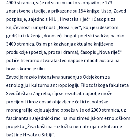
4900 stranica, više od stotinu autora objavilo je 173
znanstvene studije, a prikazane su 154 knjige. Usto, Zavod
potpisuje, zajedno s NIU „Hrvatska riječ“ i Časopis za
književnost i umjetnost „Nova riječ“, koji je u desetom
godištu izlaženja, donoseći bogat poetski sadržaj na oko
3400 stranica. Osim prikazivanja aktualne književne
produkcije (poezija, proza i drama), časopis „Nova riječ“
potiče literarno stvaralaštvo napose mladih autora na
hrvatskome jeziku.
Zavod je razvio intenzivnu suradnju s Odsjekom za
etnologiju i kulturnu antropologiju Filozofskoga fakulteta
Sveučilišta u Zagrebu, čiji se rezultat najbolje može
procijeniti kroz dosad objavljene četiri etnološke
monografije koje zajedno opsežu više od 2000 stranica, uz
fascinantan zajednički rad na multimedijskom etnološkom
projektu „Živa baština – izložba nematerijalne kulturne
baštine Hrvata u Srbiji“.