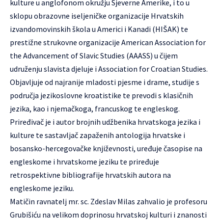
kulture u anglofonom okružju Sjeverne Amerike, i to u
sklopu obrazovne iseljeničke organizacije Hrvatskih
izvandomovinskih škola u Americi i Kanadi (HIŠAK) te
prestižne strukovne organizacije American Association for
the Advancement of Slavic Studies (AAASS) u čijem
udruženju slavista djeluje i Association for Croatian Studies.
Objavljuje od najranije mladosti pjesme i drame, studije s
područja jezikoslovne kroatistike te prevodi s klasičnih
jezika, kao i njemačkoga, francuskog te engleskog.
Priređivač je i autor brojnih udžbenika hrvatskoga jezika i
kulture te sastavljač zapaženih antologija hrvatske i
bosansko-hercegovačke književnosti, uređuje časopise na
engleskome i hrvatskome jeziku te priređuje
retrospektivne bibliografije hrvatskih autora na
engleskome jeziku.
Matičin ravnatelj mr. sc. Zdeslav Milas zahvalio je profesoru
Grubišiću na velikom doprinosu hrvatskoj kulturi i znanosti