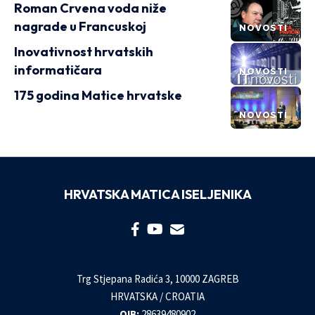
Roman Crvena voda niže
nagrade u Francuskoj
NOVOSTI
Inovativnost hrvatskih
informatičara
NOVOSTI
175 godina Matice hrvatske
NOVOSTI
HRVATSKA MATICA ISELJENIKA
Trg Stjepana Radića 3, 10000 ZAGREB
HRVATSKA / CROATIA
OIB:
28639480902