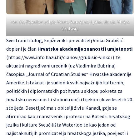
mr. sc, Zdeslav milas, Vesna kukavica i prof. dr. sc. Vinko
Grubišić
Svestrani filolog, književnik i prevoditelj Vinko Grubišić
dopisni je član
Hrvatske akademije znanosti i umjetnosti
(
https://www.info.hazu.hr/clanovi/grubisic-vinko/
) te
aktualni nagrađivani urednik (uz Vladimira Bubrina)
časopisa „Journal of Croatian Studies“ Hrvatske akademije
Amerike. Istaknuti je sudionik svih najvažnijih kulturnih,
političkih i diplomatskih pothvata u sklopu pokreta za
hrvatsku neovisnost i slobodu uoči i tijekom devedesetih 20.
stoljeća. Desetljećima s obitelji živi u Kanadi, gdje se
afirmirao kao znanstvenik i profesor na Katedri hrvatskog
jezika i kulture Sveučilišta Waterloo te kao jedan od
najistaknutijih promicatelja hrvatskoga jezika, povijesti i