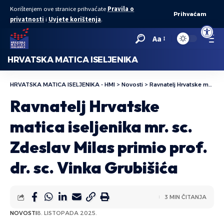
Korištenjem ove stranice prihvaćate
Pravila o
Prihvaćam
privatnosti
i
Uvjete korištenja
.
Open to
Aa
HRVATSKA MATICA ISELJENIKA
HRVATSKA MATICA ISELJENIKA - HMI
>
Novosti
>
Ravnatelj Hrvatske matica iseljenika mr. sc. Zdeslav Milas primio prof. dr. sc. Vinka Grubišića
Ravnatelj Hrvatske
matica iseljenika mr. sc.
Zdeslav Milas primio prof.
dr. sc. Vinka Grubišića
3 MIN ČITANJA
NOVOSTI
8. LISTOPADA 2025.