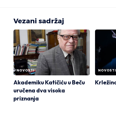
Vezani sadržaj
NOVOSTI
NOVOSTI
Akademiku Katičiću u Beču
Krležin
uručena dva visoka
priznanja