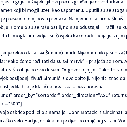
jestu gdje su živjeli njihovi preci izgrađen je odvodni kanal 
i kamen koji bi mogli uzeti kao uspomenu. Uputili su se stoga n
a je preselio dio njihovih predaka. Na njemu nisu pronašli niš
u. Pomalo su se ražalostili, no nisu odustajali. Tražili su k
 da bi mogla biti, vidjeli su čovjeka kako radi. Lidija je s nji
 jer je rekao da su svi Šimunići umrli. Nije nam bilo jasno za
la: ‘Kako ćemo reći tati da su svi mrtvi?’ – prisjeća se Tom.
tala zašto ih je pozvao k sebi. Odgovorio joj je: Tako to rad
vjek posljednji živući Šimunić iz ove obitelji. Nije niti znao da
 uslijedila bila je klasična hrvatska – nezaboravna.
ound!” order_by=”sortorder” order_direction=”ASC” return
nt=”500″]
voje otkriće podijelio s nama je i John Matacic iz Cincinnatija
račko selo Hartje, odakle mu je djed po majčinoj strani. Vodila