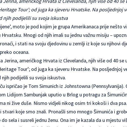
Jerina, američkog Hrvata iz Clevelanda, njih više od 40 se 
eritage Tour’; od juga ka sjeveru Hrvatske. Na posljednjoj ve
 njih podijelili su svoja iskustva
ijene’, moto je pod kojim je grupa Amerikanaca prije nešto v
u Hrvatsku. Mnogi od njih imali su jednu važnu misiju – upozn
ronaći, i stati na svoju djedovinu u zemlji iz koje su njihovi dj
i preko oceana.
Jerina, američkog Hrvata iz Clevelanda, njih više od 40 se u
eritage Tour’; od juga ka sjeveru Hrvatske. Na posljednjoj ve
njih podijelili su svoja iskustva.
iču ispričao je Tom Simunich iz Johnstowna (Pennsylvanija).
om Lidijom Sambunjak uputio u Brlog u potragu za Šimunići
ni žive duše. Nismo vidjeli nikog osim tri kokoši i dva psa.
 stvari koje smo znali. Pronašli smo mnogo Šimunića i grob
e do sela i susreli jednu ženu. Ona im je kazala da u mjestu viš