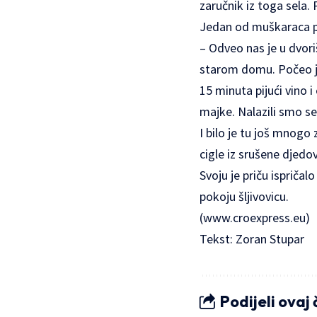
zaručnik iz toga sela.
Jedan od muškaraca pov
– Odveo nas je u dvori
starom domu. Počeo je
15 minuta pijući vino 
majke. Nalazili smo se
I bilo je tu još mnogo 
cigle iz srušene djedo
Svoju je priču ispriča
pokoju šljivovicu.
(
www.croexpress.eu
)
Tekst: Zoran Stupar
Podijeli ovaj