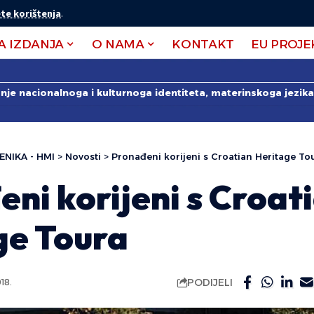
te korištenja
.
A IZDANJA
O NAMA
KONTAKT
EU PROJE
anje nacionalnoga i kulturnoga identiteta, materinskoga jezika 
ENIKA - HMI
>
Novosti
>
Pronađeni korijeni s Croatian Heritage To
ni korijeni s Croat
ge Toura
PODIJELI
18.