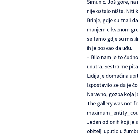
Šimunić. Još gore, na m
nije ostalo ništa. Nit
Brinje, gdje su znali d
manjem crkvenom groblj
se tamo gdje su mislili
ih je pozvao da uđu.
– Bilo nam je to čudno
unutra. Sestra me pita
Lidija je domaćina upi
Ispostavilo se da je čo
Naravno, gozba koja je
The gallery was not f
maximum_entity_cou
Jedan od onih koji je s
obitelji uputio u žumbe