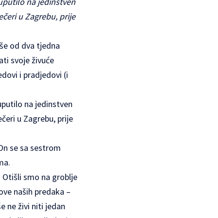
uputilo na jedinstven
čeri u Zagrebu, prije
iše od dva tjedna
ati svoje živuće
edovi i pradjedovi (i
putilo na jedinstven
čeri u Zagrebu, prije
 On se sa sestrom
ma.
 Otišli smo na groblje
ove naših predaka –
e ne živi niti jedan