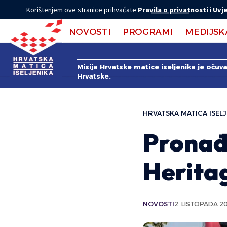
Korištenjem ove stranice prihvaćate
Pravila o privatnosti
i
Uvje
NOVOSTI
PROGRAMI
MEDIJSK
Misija Hrvatske matice iseljenika je očuv
Hrvatske.
HRVATSKA MATICA ISELJ
Pronađe
Herita
NOVOSTI
2. LISTOPADA 20