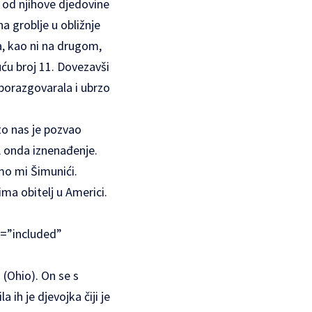
i od njihove djedovine
a groblje u obližnje
ta, kao ni na drugom,
uću broj 11. Dovezavši
m porazgovarala i ubrzo
što nas je pozvao
 A onda iznenađenje.
imo mi Šimunići.
 ima obitelj u Americi.
s=”included”
 (Ohio). On se s
 ih je djevojka čiji je