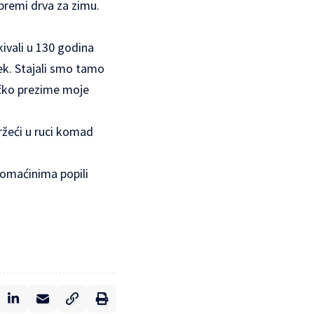
ipremi drva za zimu.
ivali u 130 godina
ek. Stajali smo tamo
jačko prezime moje
držeći u ruci komad
 domaćinima popili