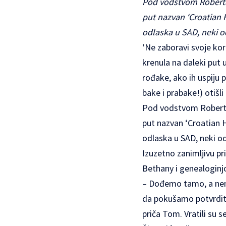
Pod vodstvom Roberta 
put nazvan ‘Croatian H
odlaska u SAD, neki od
‘Ne zaboravi svoje kor
krenula na daleki put 
rođake, ako ih uspiju p
bake i prabake!) otišl
Pod vodstvom Roberta 
put nazvan ‘Croatian H
odlaska u SAD, neki od 
Izuzetno zanimljivu pr
Bethany i genealoginj
– Dođemo tamo, a nema 
da pokušamo potvrditi
priča Tom. Vratili su s