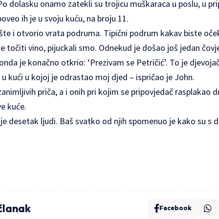
 Po dolasku onamo zatekli su trojicu muškaraca u poslu, u pr
eo ih je u svoju kuću, na broju 11.
šte i otvorio vrata podruma. Tipični podrum kakav biste oček
 točiti vino, pijuckali smo. Odnekud je došao još jedan čovj
i onda je konačno otkrio: ‘Prezivam se Petričić’. To je djevo
 u kući u kojoj je odrastao moj djed – ispričao je John.
zanimljivih priča, a i onih pri kojim se pripovjedač rasplakao 
ve kuće.
lo je desetak ljudi. Baš svatko od njih spomenuo je kako su s
 članak
Facebook