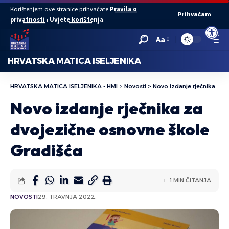
Korištenjem ove stranice prihvaćate
Pravila o
Prihvaćam
privatnosti
i
Uvjete korištenja
.
Open to
Aa
HRVATSKA MATICA ISELJENIKA
HRVATSKA MATICA ISELJENIKA - HMI
>
Novosti
>
Novo izdanje rječnika za dvojezične osnovne škole Gradišća
Novo izdanje rječnika za
dvojezične osnovne škole
Gradišća
1 MIN ČITANJA
NOVOSTI
29. TRAVNJA 2022.