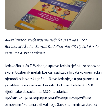
Akutalizirano, treće izdanje rječnika sastavili su Toni
Berlaković i Štefan Bunyai. Dodali su oko 400 riječi, tako da
sada ima 4.300 natuknica
Izdavačka kuća E. Weber je upravo izdala rječnik za osnovne
škole. Udžbenik mekih korica i sadržava hrvatsko-njemački i
njemačko-hrvatski rječnik. Novo izdanje je u potpunosti u
šarolikom i modernom layoutu. Usto su dodali oko 400
riječi, tako da sada ima 4.300 natuknica.
Rječnik, koji je namijenjen podučavanju u dvojezičnim
osnovnim školama prihvatilo je Savezno ministarstvo za