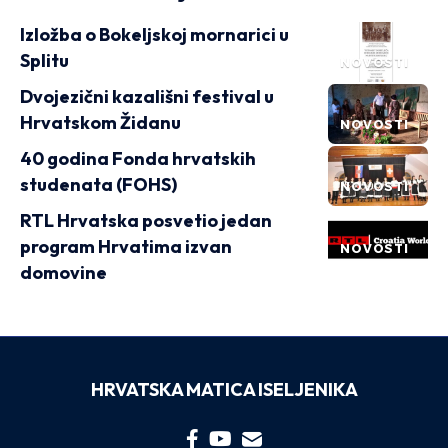
Izložba o Bokeljskoj mornarici u
Splitu
NOVOSTI
Dvojezični kazališni festival u
Hrvatskom Židanu
NOVOSTI
40 godina Fonda hrvatskih
studenata (FOHS)
NOVOSTI
RTL Hrvatska posvetio jedan
program Hrvatima izvan
NOVOSTI
domovine
HRVATSKA MATICA ISELJENIKA