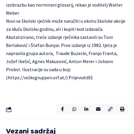
izobrazbu kao normirani glosarij, rekao je voditelj Walter
Weber.
Novi se školski rječnik može naručiti u okviru školske akcije
za iduću školsku godinu, ali i kupiti kod izdavača.
Akutalizirano, treće izdanje rječnika sastavili su Toni
Berlaković i Štefan Bunyai. Prvo izdanje iz 1982. ljeta je
napravila grupa autora, Traude Buzecki, Franjo Franta,
Jožef Ibešić, Agnes Makusović, Anton Merer i Johann
Probst. Ilustracije su sada u boji.
(
https://volksgruppen.orf.at/
) Prijevod:dšš
Vezani sadržaj