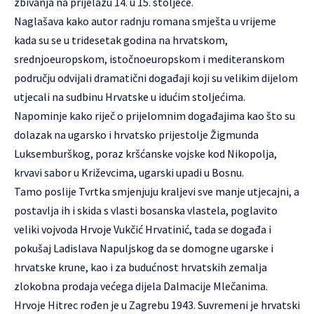
zbivanja na prijelazu 14. u 15. stoljeće.
Naglašava kako autor radnju romana smješta u vrijeme
kada su se u tridesetak godina na hrvatskom,
srednjoeuropskom, istočnoeuropskom i mediteranskom
području odvijali dramatični događaji koji su velikim dijelom
utjecali na sudbinu Hrvatske u idućim stoljećima.
Napominje kako riječ o prijelomnim događajima kao što su
dolazak na ugarsko i hrvatsko prijestolje Žigmunda
Luksemburškog, poraz kršćanske vojske kod Nikopolja,
krvavi sabor u Križevcima, ugarski upadi u Bosnu.
Tamo poslije Tvrtka smjenjuju kraljevi sve manje utjecajni, a
postavlja ih i skida s vlasti bosanska vlastela, poglavito
veliki vojvoda Hrvoje Vukčić Hrvatinić, tada se događa i
pokušaj Ladislava Napuljskog da se domogne ugarske i
hrvatske krune, kao i za budućnost hrvatskih zemalja
zlokobna prodaja većega dijela Dalmacije Mlečanima.
Hrvoje Hitrec rođen je u Zagrebu 1943. Suvremeni je hrvatski