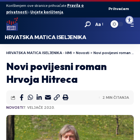
Korištenjem ove stranice prihvaćate
Pravila o
Prihvaćam
privatnosti
i
Uvjete korištenja
.
Open to
Aa
HRVATSKA MATICA ISELJENIKA
HRVATSKA MATICA ISELJENIKA - HMI
>
Novosti
>
Novi povijesni roman Hrvoja Hitreca
Novi povijesni roman
Hrvoja Hitreca
2 MIN ČITANJA
NOVOSTI
7. VELJAČE 2020.