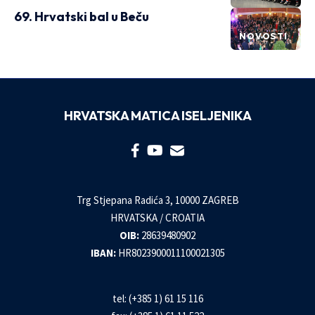
69. Hrvatski bal u Beču
NOVOSTI
HRVATSKA MATICA ISELJENIKA
Trg Stjepana Radića 3, 10000 ZAGREB
HRVATSKA / CROATIA
OIB:
28639480902
IBAN:
HR8023900011100021305
tel: (+385 1) 61 15 116