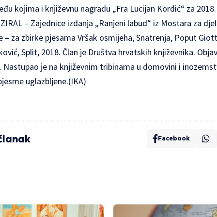
eđu kojima i književnu nagradu „Fra Lucijan Kordić“ za 2018
i ZIRAL – Zajednice izdanja „Ranjeni labud“ iz Mostara za dje
 – za zbirke pjesama Vršak osmijeha, Snatrenja, Poput Giott
ić, Split, 2018. Član je Društva hrvatskih književnika. Objavl
. Nastupao je na književnim tribinama u domovini i inozemstvu
 pjesme uglazbljene.(IKA)
 članak
Facebook