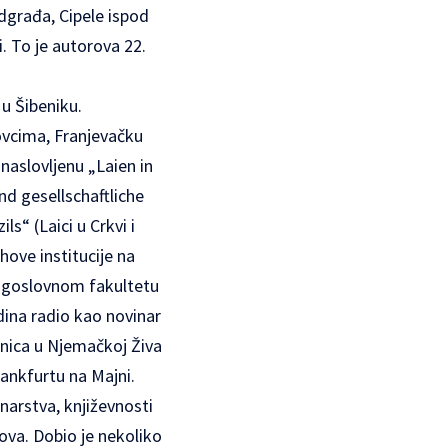
edgrađa, Cipele ispod
. To je autorova 22.
 u Šibeniku.
ovcima, Franjevačku
 naslovljenu „Laien in
und gesellschaftliche
s“ (Laici u Crkvi i
hove institucije na
ogoslovnom fakultetu
dina radio kao novinar
ednica u Njemačkoj Živa
rankfurtu na Majni.
inarstva, književnosti
ova. Dobio je nekoliko