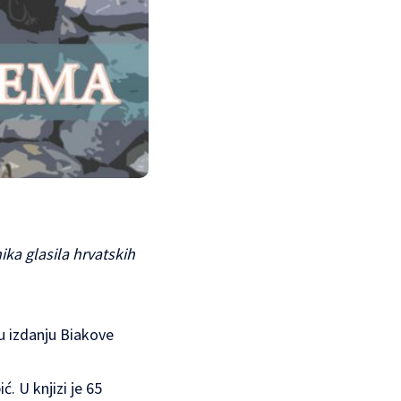
ika glasila hrvatskih
 u izdanju Biakove
ć. U knjizi je 65