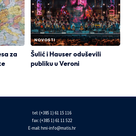
NOVOSTI
esa za
Šulić i Hauser oduševili
ke
publiku u Veroni
tel: (+385 1) 61 15 116
fax: (+385 1) 61 11 522
E-mail:
hmi-info@matis.hr