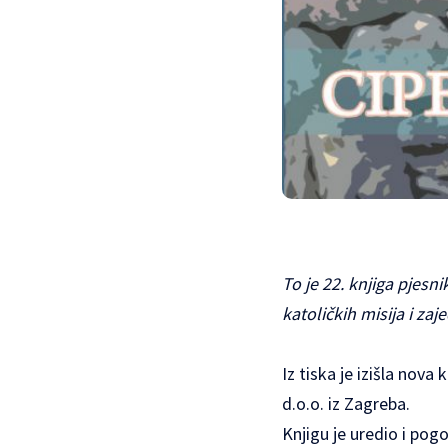
To je 22. knjiga pjesn
katoličkih misija i za
Iz tiska je izišla nov
d.o.o. iz Zagreba.
Knjigu je uredio i pogo