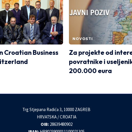
NOVOSTI
 Croatian Business
Za projekte od inter
itzerland
povratnike i useljeni
200.000 eura
Trg Stjepana Radića 3, 10000 ZAGREB
HRVATSKA / CROATIA
OIB:
28639480902
IBAN:
HR8023900011100021305