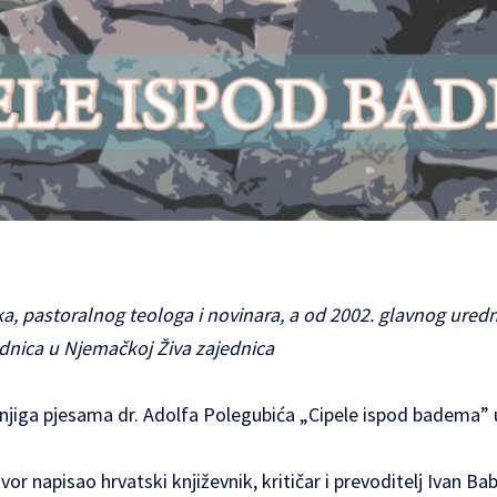
ika, pastoralnog teologa i novinara, a od 2002. glavnog uredn
jednica u Njemačkoj Živa zajednica
a knjiga pjesama dr. Adolfa Polegubića „Cipele ispod badema”
vor napisao hrvatski književnik, kritičar i prevoditelj Ivan Babi