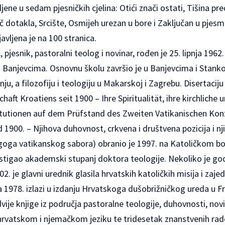
jene u sedam pjesničkih cjelina: Otići znači ostati, Tišina pr
 dotakla, Srcište, Osmijeh urezan u bore i Zaključan u pjesmi
avljena je na 100 stranica.
, pjesnik, pastoralni teolog i novinar, rođen je 25. lipnja 1962.
 u Banjevcima. Osnovnu školu završio je u Banjevcima i Stank
nju, a filozofiju i teologiju u Makarskoj i Zagrebu. Disertaciju
haft Kroatiens seit 1900 – Ihre Spiritualität, ihre kirchliche 
itutionen auf dem Prüfstand des Zweiten Vatikanischen Konzil
 1900. – Njihova duhovnost, crkvena i društvena pozicija i nji
goga vatikanskog sabora) obranio je 1997. na Katoličkom b
ostigao akademski stupanj doktora teologije. Nekoliko je go
2. je glavni urednik glasila hrvatskih katoličkih misija i zaj
na 1978. izlazi u izdanju Hrvatskoga dušobrižničkog ureda u F
dvije knjige iz područja pastoralne teologije, duhovnosti, nov
 hrvatskom i njemačkom jeziku te tridesetak znanstvenih rad