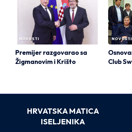
NOVOSTI
NOVOSTI
Premijer razgovarao sa
Osnovan
Žigmanovim i Krišto
Club Sw
HRVATSKA MATICA
ISELJENIKA