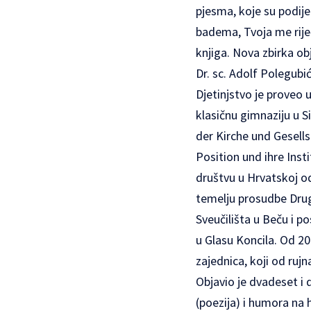
pjesma, koje su podijel
badema, Tvoja me riječ
knjiga. Nova zbirka obj
Dr. sc. Adolf Polegubić
Djetinjstvo je proveo
klasičnu gimnaziju u Si
der Kirche und Gesellsc
Position und ihre Inst
društvu u Hrvatskoj od
temelju prosudbe Dru
Sveučilišta u Beču i p
u Glasu Koncila. Od 200
zajednica, koji od ruj
Objavio je dvadeset i 
(poezija) i humora na