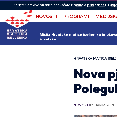
Korištenjem ove stranice prihvaćate
Pravila o privatnosti
i
Uvje
NOVOSTI
PROGRAMI
MEDIJSK
Misija Hrvatske matice iseljenika je očuv
Hrvatske.
HRVATSKA MATICA ISELJ
Nova p
Polegu
NOVOSTI
17. LIPNJA 2021.