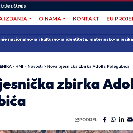
te korištenja
.
A IZDANJA
O NAMA
KONTAKT
EU PROJE
anje nacionalnoga i kulturnoga identiteta, materinskoga jezika 
ENIKA - HMI
>
Novosti
>
Nova pjesnička zbirka Adolfa Polegubića
jesnička zbirka Ado
bića
PODIJELI