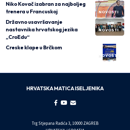
Niko Kovač izabran za najboljeg
trenera u Francuskoj
NOVOSTI
Državno usavršavanje
nastavnika hrvatskog jezika
NOVOSTI
„CroEdu“
Creske klape u Brčkom
NOVOSTI
HRVATSKA MATICA ISELJENIKA
Trg Stjepana Radića 3, 10000 ZAGREB