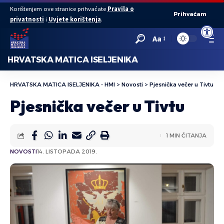
Korištenjem ove stranice prihvaćate
Pravila o
Prihvaćam
privatnosti
i
Uvjete korištenja
.
Open to
Aa
HRVATSKA MATICA ISELJENIKA
HRVATSKA MATICA ISELJENIKA - HMI
>
Novosti
>
Pjesnička večer u Tivtu
Pjesnička večer u Tivtu
1 MIN ČITANJA
NOVOSTI
14. LISTOPADA 2019.