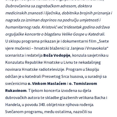
Dubrovčanina sa zagrebačkom adresom, doktora
medicinskih znanosti i liječnika, dobitnika brojnih priznanja i
nagrada za izniman doprinos na području umjetnosti i
humanitarnog rada. Kristović već tridesetak godina održava
orguljaške koncerte o blagdanu Velike Gospe u Katedrali.
U sklopu programa prikazan je i dokumentarni film „Svete
vjere mučenici – hrvatski blaženici iz Janjeva i Vrnavokola“
scenarista i redatelja
Boža Vodopije
, konzula savjetnika u
Konzulatu Republike Hrvatske u Livnu te nekadašnjeg
novinara Hrvatske radiotelevizije. Program u Skoplju
održan je u katedrali Presvetog Srca Isusova, u suradnji sa
svećenicima
o. Vinkom Maslaćem
i
o. Tomislavom
Rukavinom
. Tijekom koncerta izvođena su djela
dubrovačkih autora te skladbe glazbenih velikana Bacha i
Handela, u povodu 340. obljetnice njihova rođenja.
Svečanom programu, među ostalima, nazočili su