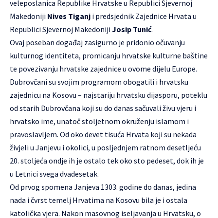
veleposlanica Republike Hrvatske u Republici Sjevernoj
Makedoniji
Nives Tiganj
i predsjednik Zajednice Hrvata u
Republici Sjevernoj Makedoniji
Josip Tunić
.
Ovaj poseban događaj zasigurno je pridonio očuvanju
kulturnog identiteta, promicanju hrvatske kulturne baštine
te povezivanju hrvatske zajednice u ovome dijelu Europe.
Dubrovčani su svojim programom obogatili i hrvatsku
zajednicu na Kosovu – najstariju hrvatsku dijasporu, poteklu
od starih Dubrovčana koji su do danas sačuvali živu vjeru i
hrvatsko ime, unatoč stoljetnom okruženju islamom i
pravoslavljem. Od oko devet tisuća Hrvata koji su nekada
živjeli u Janjevu i okolici, u posljednjem ratnom desetljeću
20. stoljeća ondje ih je ostalo tek oko sto pedeset, dok ih je
u Letnici svega dvadesetak.
Od prvog spomena Janjeva 1303. godine do danas, jedina
nada i čvrst temelj Hrvatima na Kosovu bila je i ostala
katolička vjera. Nakon masovnog iseljavanja u Hrvatsku, o