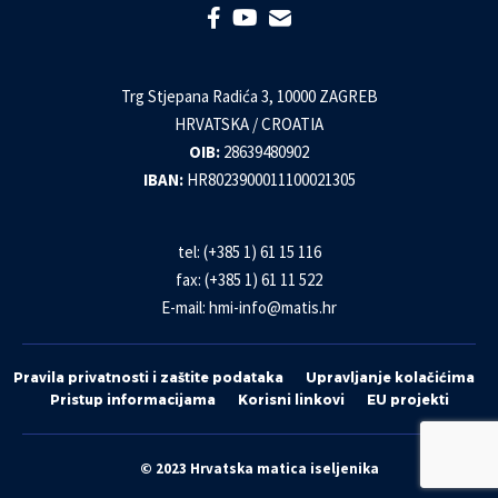
Trg Stjepana Radića 3, 10000 ZAGREB
HRVATSKA / CROATIA
OIB:
28639480902
IBAN:
HR8023900011100021305
tel: (+385 1) 61 15 116
fax: (+385 1) 61 11 522
E-mail:
hmi-info@matis.hr
Pravila privatnosti i zaštite podataka
Upravljanje kolačićima
Pristup informacijama
Korisni linkovi
EU projekti
© 2023 Hrvatska matica iseljenika