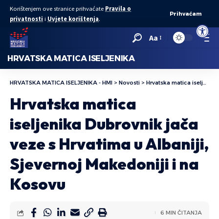
Korištenjem ove stranice prihvaćate
Pravila o
Prihvaćam
privatnosti
i
Uvjete korištenja
.
Open to
Aa
HRVATSKA MATICA ISELJENIKA
HRVATSKA MATICA ISELJENIKA - HMI
>
Novosti
>
Hrvatska matica iseljenika Dubrovnik jača veze s Hrvatima u Albaniji, Sjevernoj Makedoniji i na Kosovu
Hrvatska matica
iseljenika Dubrovnik jača
veze s Hrvatima u Albaniji,
Sjevernoj Makedoniji i na
Kosovu
6 MIN ČITANJA