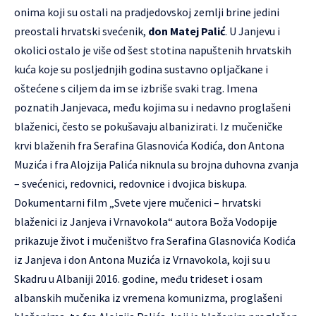
onima koji su ostali na pradjedovskoj zemlji brine jedini
preostali hrvatski svećenik,
don Matej Palić
. U Janjevu i
okolici ostalo je više od šest stotina napuštenih hrvatskih
kuća koje su posljednjih godina sustavno opljačkane i
oštećene s ciljem da im se izbriše svaki trag. Imena
poznatih Janjevaca, među kojima su i nedavno proglašeni
blaženici, često se pokušavaju albanizirati. Iz mučeničke
krvi blaženih fra Serafina Glasnovića Kodića, don Antona
Muzića i fra Alojzija Palića niknula su brojna duhovna zvanja
– svećenici, redovnici, redovnice i dvojica biskupa.
Dokumentarni film „Svete vjere mučenici – hrvatski
blaženici iz Janjeva i Vrnavokola“ autora Boža Vodopije
prikazuje život i mučeništvo fra Serafina Glasnovića Kodića
iz Janjeva i don Antona Muzića iz Vrnavokola, koji su u
Skadru u Albaniji 2016. godine, među trideset i osam
albanskih mučenika iz vremena komunizma, proglašeni