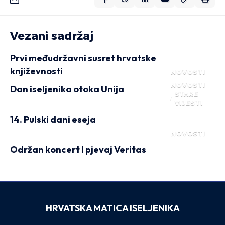
Vezani sadržaj
Prvi međudržavni susret hrvatske
književnosti
NOVOSTI
NOVOSTI
Dan iseljenika otoka Unija
STARE
VIJESTI
14. Pulski dani eseja
NOVOSTI
Održan koncert I pjevaj Veritas
HRVATSKA MATICA ISELJENIKA