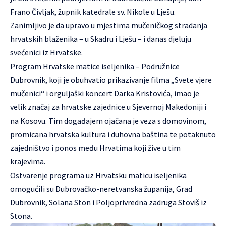
Frano Čivljak, župnik katedrale sv. Nikole u Lješu.
Zanimljivo je da upravo u mjestima mučeničkog stradanja
hrvatskih blaženika – u Skadru i Lješu – i danas djeluju
svećenici iz Hrvatske.
Program Hrvatske matice iseljenika – Podružnice
Dubrovnik, koji je obuhvatio prikazivanje filma „Svete vjere
mučenici“ i orguljaški koncert Darka Kristovića, imao je
velik značaj za hrvatske zajednice u Sjevernoj Makedoniji i
na Kosovu. Tim događajem ojačana je veza s domovinom,
promicana hrvatska kultura i duhovna baština te potaknuto
zajedništvo i ponos među Hrvatima koji žive u tim
krajevima.
Ostvarenje programa uz Hrvatsku maticu iseljenika
omogućili su Dubrovačko-neretvanska županija, Grad
Dubrovnik, Solana Ston i Poljoprivredna zadruga Stoviš iz
Stona.