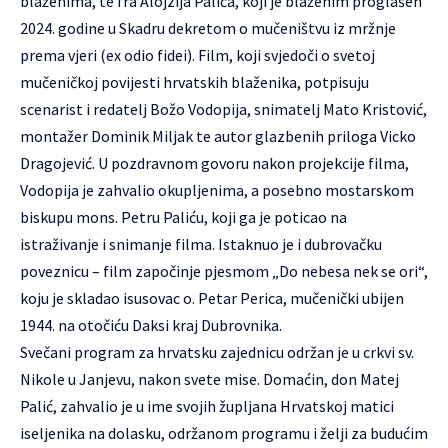
blaženima, te fra Alojzija Palića, koji je blaženim proglašen
2024. godine u Skadru dekretom o mučeništvu iz mržnje
prema vjeri (ex odio fidei). Film, koji svjedoči o svetoj
mučeničkoj povijesti hrvatskih blaženika, potpisuju
scenarist i redatelj Božo Vodopija, snimatelj Mato Kristović,
montažer Dominik Miljak te autor glazbenih priloga Vicko
Dragojević. U pozdravnom govoru nakon projekcije filma,
Vodopija je zahvalio okupljenima, a posebno mostarskom
biskupu mons. Petru Paliću, koji ga je poticao na
istraživanje i snimanje filma. Istaknuo je i dubrovačku
poveznicu – film započinje pjesmom „Do nebesa nek se ori“,
koju je skladao isusovac o. Petar Perica, mučenički ubijen
1944. na otočiću Daksi kraj Dubrovnika.
Svečani program za hrvatsku zajednicu održan je u crkvi sv.
Nikole u Janjevu, nakon svete mise. Domaćin, don Matej
Palić, zahvalio je u ime svojih župljana Hrvatskoj matici
iseljenika na dolasku, održanom programu i želji za budućim