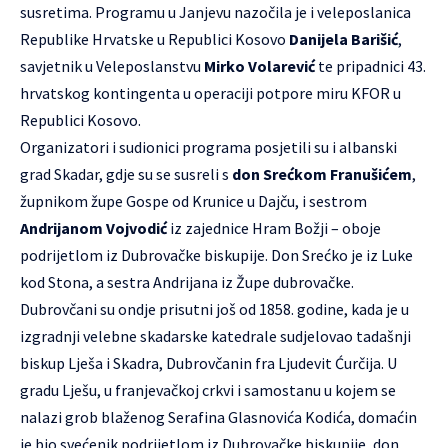
susretima. Programu u Janjevu nazočila je i veleposlanica
Republike Hrvatske u Republici Kosovo
Danijela Barišić
,
savjetnik u Veleposlanstvu
Mirko Volarević
te pripadnici 43.
hrvatskog kontingenta u operaciji potpore miru KFOR u
Republici Kosovo.
Organizatori i sudionici programa posjetili su i albanski
grad Skadar, gdje su se susreli s
don Srećkom Franušićem
,
župnikom župe Gospe od Krunice u Dajču, i sestrom
Andrijanom Vojvodić
iz zajednice Hram Božji – oboje
podrijetlom iz Dubrovačke biskupije. Don Srećko je iz Luke
kod Stona, a sestra Andrijana iz Župe dubrovačke.
Dubrovčani su ondje prisutni još od 1858. godine, kada je u
izgradnji velebne skadarske katedrale sudjelovao tadašnji
biskup Lješa i Skadra, Dubrovčanin fra Ljudevit Ćurčija. U
gradu Lješu, u franjevačkoj crkvi i samostanu u kojem se
nalazi grob blaženog Serafina Glasnovića Kodića, domaćin
je bio svećenik podrijetlom iz Dubrovačke biskupije, don