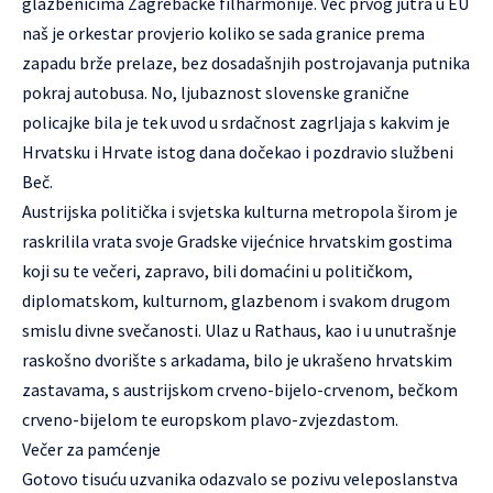
glazbenicima Zagrebačke filharmonije. Već prvog jutra u EU
naš je orkestar provjerio koliko se sada granice prema
zapadu brže prelaze, bez dosadašnjih postrojavanja putnika
pokraj autobusa. No, ljubaznost slovenske granične
policajke bila je tek uvod u srdačnost zagrljaja s kakvim je
Hrvatsku i Hrvate istog dana dočekao i pozdravio službeni
Beč.
Austrijska politička i svjetska kulturna metropola širom je
raskrilila vrata svoje Gradske vijećnice hrvatskim gostima
koji su te večeri, zapravo, bili domaćini u političkom,
diplomatskom, kulturnom, glazbenom i svakom drugom
smislu divne svečanosti. Ulaz u Rathaus, kao i u unutrašnje
raskošno dvorište s arkadama, bilo je ukrašeno hrvatskim
zastavama, s austrijskom crveno-bijelo-crvenom, bečkom
crveno-bijelom te europskom plavo-zvjezdastom.
Večer za pamćenje
Gotovo tisuću uzvanika odazvalo se pozivu veleposlanstva