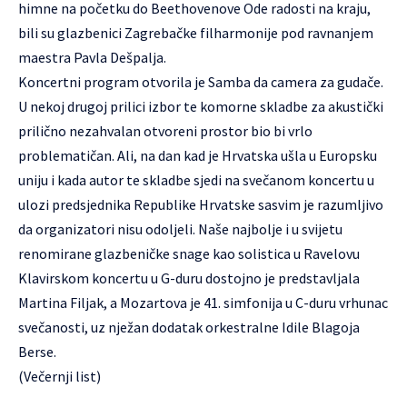
himne na početku do Beethovenove Ode radosti na kraju,
bili su glazbenici Zagrebačke filharmonije pod ravnanjem
maestra Pavla Dešpalja.
Koncertni program otvorila je Samba da camera za gudače.
U nekoj drugoj prilici izbor te komorne skladbe za akustički
prilično nezahvalan otvoreni prostor bio bi vrlo
problematičan. Ali, na dan kad je Hrvatska ušla u Europsku
uniju i kada autor te skladbe sjedi na svečanom koncertu u
ulozi predsjednika Republike Hrvatske sasvim je razumljivo
da organizatori nisu odoljeli. Naše najbolje i u svijetu
renomirane glazbeničke snage kao solistica u Ravelovu
Klavirskom koncertu u G-duru dostojno je predstavljala
Martina Filjak, a Mozartova je 41. simfonija u C-duru vrhunac
svečanosti, uz nježan dodatak orkestralne Idile Blagoja
Berse.
(Večernji list)