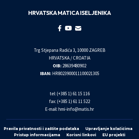
HRVATSKA MATICA ISELJENIKA
Trg Stjepana Radića 3, 10000 ZAGREB
HRVATSKA / CROATIA
OIB:
28639480902
IBAN:
HR8023900011100021305
tel: (+385 1) 61 15 116
fax: (+385 1) 61 11 522
E-mail:
hmi-info@matis.hr
Pravila privatnosti i zaštite podataka
Upravljanje kolačićima
Pristup informacijama
Korisni linkovi
EU projekti