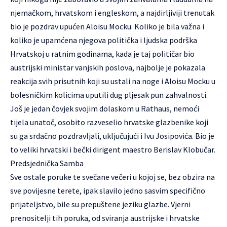
njemačkom, hrvatskom i engleskom, a najdirljiviji trenutak
bio je pozdrav upućen Aloisu Mocku. Koliko je bila važna i
koliko je upamćena njegova politička i ljudska podrška
Hrvatskoj u ratnim godinama, kada je taj političar bio
austrijski ministar vanjskih poslova, najbolje je pokazala
reakcija svih prisutnih koji su ustali na noge i Aloisu Mocku u
bolesničkim kolicima uputili dug pljesak pun zahvalnosti.
Još je jedan čovjek svojim dolaskom u Rathaus, nemoći
tijela unatoč, osobito razveselio hrvatske glazbenike koji
su ga srdačno pozdravljali, uključujući i Ivu Josipovića. Bio je
to veliki hrvatski i bečki dirigent maestro Berislav Klobučar.
Predsjednička Samba
Sve ostale poruke te svečane večeri u kojoj se, bez obzira na
sve povijesne terete, ipak slavilo jedno sasvim specifično
prijateljstvo, bile su prepuštene jeziku glazbe. Vjerni
prenositelji tih poruka, od sviranja austrijske i hrvatske