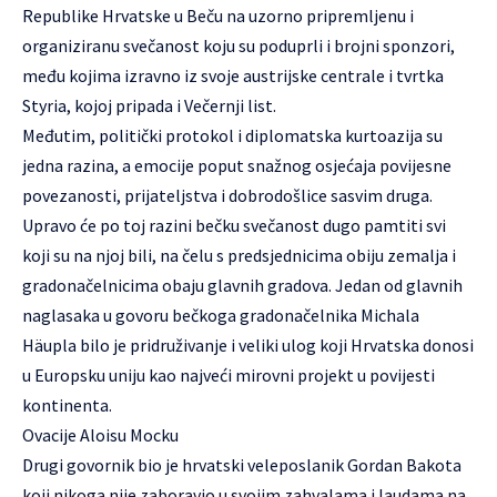
Republike Hrvatske u Beču na uzorno pripremljenu i
organiziranu svečanost koju su poduprli i brojni sponzori,
među kojima izravno iz svoje austrijske centrale i tvrtka
Styria, kojoj pripada i Večernji list.
Međutim, politički protokol i diplomatska kurtoazija su
jedna razina, a emocije poput snažnog osjećaja povijesne
povezanosti, prijateljstva i dobrodošlice sasvim druga.
Upravo će po toj razini bečku svečanost dugo pamtiti svi
koji su na njoj bili, na čelu s predsjednicima obiju zemalja i
gradonačelnicima obaju glavnih gradova. Jedan od glavnih
naglasaka u govoru bečkoga gradonačelnika Michala
Häupla bilo je pridruživanje i veliki ulog koji Hrvatska donosi
u Europsku uniju kao najveći mirovni projekt u povijesti
kontinenta.
Ovacije Aloisu Mocku
Drugi govornik bio je hrvatski veleposlanik Gordan Bakota
koji nikoga nije zaboravio u svojim zahvalama i laudama na