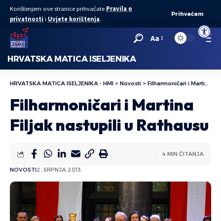
Korištenjem ove stranice prihvaćate
Pravila o
Prihvaćam
privatnosti
i
Uvjete korištenja
.
Open to
Aa
HRVATSKA MATICA ISELJENIKA
HRVATSKA MATICA ISELJENIKA - HMI
>
Novosti
>
Filharmoničari i Martina Filjak nastupili u Rathausu
Filharmoničari i Martina
Filjak nastupili u Rathausu
4 MIN ČITANJA
NOVOSTI
2. SRPNJA 2013.