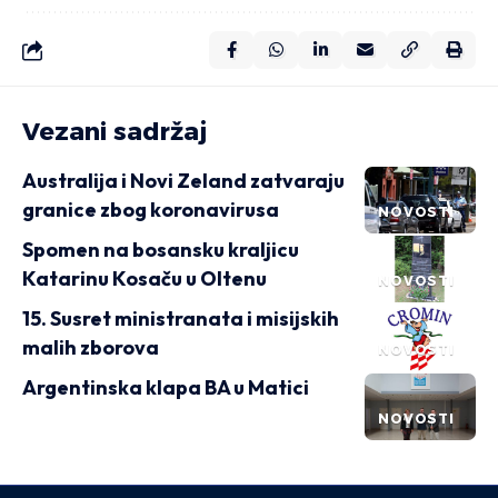
Vezani sadržaj
Australija i Novi Zeland zatvaraju
granice zbog koronavirusa
NOVOSTI
Spomen na bosansku kraljicu
Katarinu Kosaču u Oltenu
NOVOSTI
15. Susret ministranata i misijskih
malih zborova
NOVOSTI
Argentinska klapa BA u Matici
NOVOSTI