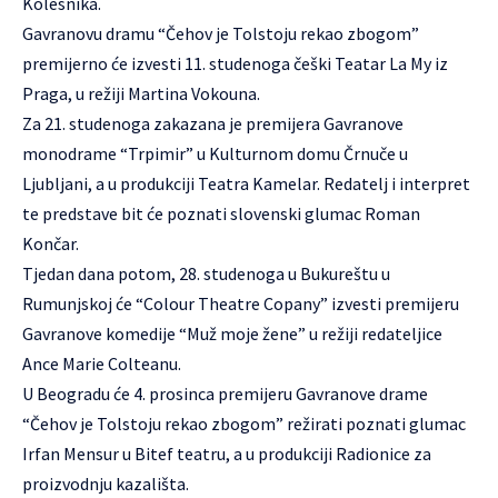
Kolesnika.
Gavranovu dramu “Čehov je Tolstoju rekao zbogom”
premijerno će izvesti 11. studenoga češki Teatar La My iz
Praga, u režiji Martina Vokouna.
Za 21. studenoga zakazana je premijera Gavranove
monodrame “Trpimir” u Kulturnom domu Črnuče u
Ljubljani, a u produkciji Teatra Kamelar. Redatelj i interpret
te predstave bit će poznati slovenski glumac Roman
Končar.
Tjedan dana potom, 28. studenoga u Bukureštu u
Rumunjskoj će “Colour Theatre Copany” izvesti premijeru
Gavranove komedije “Muž moje žene” u režiji redateljice
Ance Marie Colteanu.
U Beogradu će 4. prosinca premijeru Gavranove drame
“Čehov je Tolstoju rekao zbogom” režirati poznati glumac
Irfan Mensur u Bitef teatru, a u produkciji Radionice za
proizvodnju kazališta.