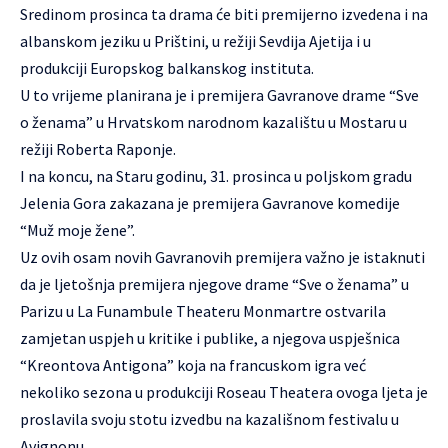
Sredinom prosinca ta drama će biti premijerno izvedena i na
albanskom jeziku u Prištini, u režiji Sevdija Ajetija i u
produkciji Europskog balkanskog instituta.
U to vrijeme planirana je i premijera Gavranove drame “Sve
o ženama” u Hrvatskom narodnom kazalištu u Mostaru u
režiji Roberta Raponje.
I na koncu, na Staru godinu, 31. prosinca u poljskom gradu
Jelenia Gora zakazana je premijera Gavranove komedije
“Muž moje žene”.
Uz ovih osam novih Gavranovih premijera važno je istaknuti
da je ljetošnja premijera njegove drame “Sve o ženama” u
Parizu u La Funambule Theateru Monmartre ostvarila
zamjetan uspjeh u kritike i publike, a njegova uspješnica
“Kreontova Antigona” koja na francuskom igra već
nekoliko sezona u produkciji Roseau Theatera ovoga ljeta je
proslavila svoju stotu izvedbu na kazališnom festivalu u
Avignonu.