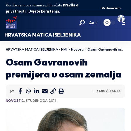
Korištenjem ove stranice prihvaćate
Pravila o
Prihvaćam
privatnosti
i
Uvjete korištenja
.
Open to
Aa
HRVATSKA MATICA ISELJENIKA
HRVATSKA MATICA ISELJENIKA - HMI
>
Novosti
>
Osam Gavranovih premijera u osam zemalja
Osam Gavranovih
premijera u osam zemalja
3 MIN ČITANJA
NOVOSTI
2. STUDENOGA 2014.