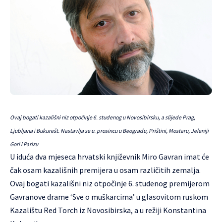
Ovaj bogati kazališni niz otpočinje 6. studenog u Novosibirsku, a slijede Prag,
Ljubljana i Bukurešt. Nastavlja se u. prosincu u Beogradu, Prištini, Mostaru, Jeleniji
Gori i Parizu
U iduća dva mjeseca hrvatski književnik
Miro Gavran
imat će
čak osam kazališnih premijera u osam različitih zemalja.
Ovaj bogati kazališni niz otpočinje 6. studenog premijerom
Gavranove drame ‘Sve o muškarcima’ u glasovitom ruskom
Kazalištu Red Torch iz Novosibirska, a u režiji Konstantina