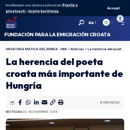
Korištenjem ove stranice prihvaćate
Pravila o
Accept
privatnosti
i
Uvjete korištenja
.
Abrir bar
Aa
FUNDACIÓN PARA LA EMIGRACIÓN CROATA
HRVATSKA MATICA ISELJENIKA - HMI
>
Noticias
>
La herencia del poeta croata más importante de Hungría
La herencia del poeta
croata más importante de
Hungría
8 MIN READ
NOTICIAS
26. NOVIEMBRE 2019.