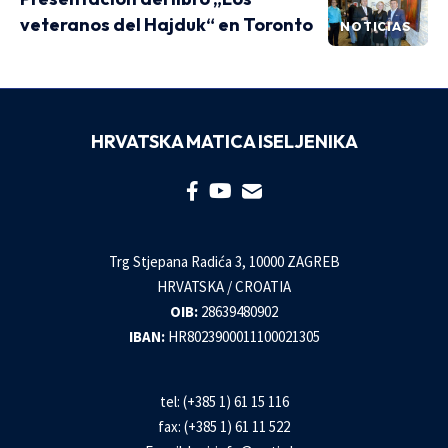
veteranos del Hajduk“ en Toronto
NOTICIAS
HRVATSKA MATICA ISELJENIKA
Trg Stjepana Radića 3, 10000 ZAGREB
HRVATSKA / CROATIA
OIB:
28639480902
IBAN:
HR8023900011100021305
tel: (+385 1) 61 15 116
fax: (+385 1) 61 11 522