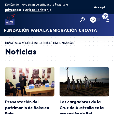
Korištenjem ove stranice prihvaćate
Pravila o
Accept
privatnosti
i
Uvjete korištenja
.
Abrir bar
FUNDACIÓN PARA LA EMIGRACIÓN CROATA
HRVATSKA MATICA ISELJENIKA - HMI
>
Noticias
Noticias
Presentación del
Los cargadores de la
patrimonio de Boka en
Cruz de Australia en la
Pula
procesión de Bol