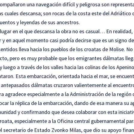
ompañaron una navegación difícil y peligrosa son represent
s cuales descansa; son rocas de la costa este del Adriático 
cuentos y leyendas de sus ancestros.
l lugar en el que descansa la obra no es casual… En realidad, 
 y en aquel momento casi podría decirse que es un signo del
sentidos lleva hacia los pueblos de los croatas de Molise. No
ecto, pero es muy probable que los emigrantes dálmatas lle
 y luego a través de los valles hacia las colinas de los Apenino
ntaron. Esta embarcación, orientada hacia el mar, se encuent
 antepasados dálmatas cruzaron valientemente al encuentro
ara agradece especialmente a la Administración de la regió
locar la réplica de la embarcación, dando de esa manera su a
unidad y confirmando que desea colaborar con esta iniciati
roata, especialmente a la Oficina central gubernamental par
 el secretario de Estado Zvonko Milas, que dio su apoyo fina