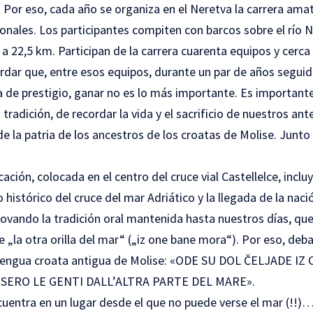
. Por eso, cada año se organiza en el Neretva la carrera ama
onales. Los participantes compiten con barcos sobre el río 
a 22,5 km. Participan de la carrera cuarenta equipos y cerca
rdar que, entre esos equipos, durante un par de años seguid
a de prestigio, ganar no es lo más importante. Es importante 
 tradición, de recordar la vida y el sacrificio de nuestros an
e la patria de los ancestros de los croatas de Molise. Junto
cación, colocada en el centro del cruce vial Castellelce, incl
istórico del cruce del mar Adriático y la llegada de la nac
vando la tradición oral mantenida hasta nuestros días, que 
 „la otra orilla del mar“ („iz one bane mora“). Por eso, debaj
n lengua croata antigua de Molise: «ODE SU DOL ČELJADE I
IUNSERO LE GENTI DALL’ALTRA PARTE DEL MARE».
uentra en un lugar desde el que no puede verse el mar (!!)… 