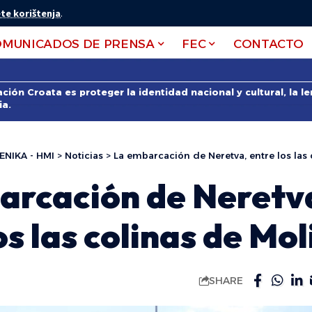
te korištenja
.
OMUNICADOS DE PRENSA
FEC
CONTACTO
ción Croata es proteger la identidad nacional y cultural, la 
ia.
ENIKA - HMI
>
Noticias
>
La embarcación de Neretva, entre los las 
arcación de Neretv
os las colinas de Mol
SHARE