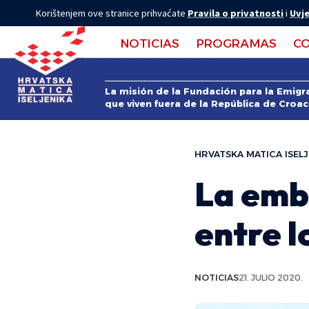
Korištenjem ove stranice prihvaćate
Pravila o privatnosti
i
Uvje
NOTICIAS
PROGRAMAS
C
La misión de la Fundación para la Emigra
que viven fuera de la República de Croac
HRVATSKA MATICA ISELJ
La emb
entre l
NOTICIAS
21. JULIO 2020.