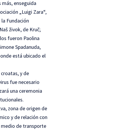
Es más, enseguida
ociación „Luigi Zara“,
: la Fundación
Naš živok, de Kruč;
los fueron Paolina
 Simone Spadanuda,
 donde está ubicado el
 croatas, y de
irus fue necesario
nizará una ceremonia
tucionales.
va, zona de origen de
mico y de relación con
el medio de transporte