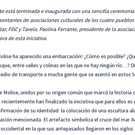
te está terminada e inaugurada con una sencilla ceremonia
esentantes de asociaciones culturales de los cuatro pueblos
r, Filič y Tavela. Paolina Ferrante, presidente de la asociaci
ora de esta iniciativa.
 Molise ha aparecido una embarcación! ¿Cómo es posible? ¿Q
que, entre valles y colinas en las que no hay ningún río…? 
dio de transporte a mucha gente que se asentó en estos ter
e Molise, unidos por su origen común que marcó la historia 
 recientemente han finalizado la iniciativa que para ellos es 
onfirmación de su identidad: la colocación de una escultura a
cación mencionada. El artefacto simboliza el cruce del mar A
a occidental en la que sus antepasados llegaron en los siglos 