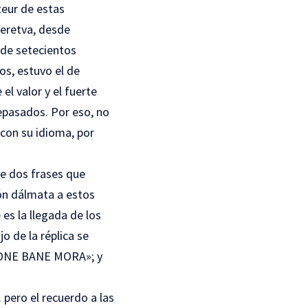
teur de estas
Neretva, desde
 de setecientos
os, estuvo el de
el valor y el fuerte
tepasados. Por eso, no
 con su idioma, por
uye dos frases que
ión dálmata a estos
es la llegada de los
o de la réplica se
Z ONE BANE MORA»; y
pero el recuerdo a las