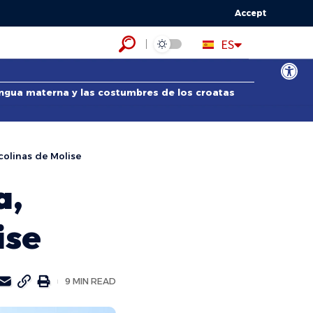
Accept
HR
ES
EN
Abrir bar
lengua materna y las costumbres de los croatas
colinas de Molise
a,
ise
9 MIN READ