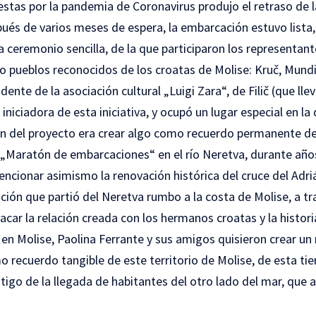
estas por la pandemia de Coronavirus produjo el retraso de l
pués de varios meses de espera, la embarcación estuvo lista,
ceremonio sencilla, de la que participaron los representant
ro pueblos reconocidos de los croatas de Molise: Kruč, Mundim
dente de la asociación cultural „Luigi Zara“, de Filič (que ll
 iniciadora de esta iniciativa, y ocupó un lugar especial en l
n del proyecto era crear algo como recuerdo permanente de 
 „Maratón de embarcaciones“ en el río Neretva, durante años
ncionar asimismo la renovación histórica del cruce del Adri
ón que partió del Neretva rumbo a la costa de Molise, a tra
car la relación creada con los hermanos croatas y la histor
 en Molise, Paolina Ferrante y sus amigos quisieron crear
 recuerdo tangible de este territorio de Molise, de esta ti
stigo de la llegada de habitantes del otro lado del mar, que a