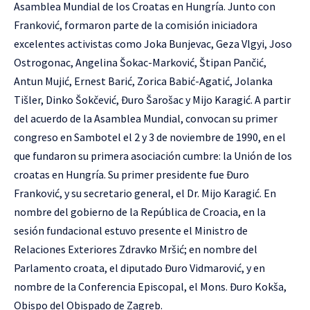
Asamblea Mundial de los Croatas en Hungría. Junto con
Franković, formaron parte de la comisión iniciadora
excelentes activistas como Joka Bunjevac, Geza Vlgyi, Joso
Ostrogonac, Angelina Šokac-Marković, Štipan Pančić,
Antun Mujić, Ernest Barić, Zorica Babić-Agatić, Jolanka
Tišler, Dinko Šokčević, Đuro Šarošac y Mijo Karagić. A partir
del acuerdo de la Asamblea Mundial, convocan su primer
congreso en Sambotel el 2 y 3 de noviembre de 1990, en el
que fundaron su primera asociación cumbre: la Unión de los
croatas en Hungría. Su primer presidente fue Đuro
Franković, y su secretario general, el Dr. Mijo Karagić. En
nombre del gobierno de la República de Croacia, en la
sesión fundacional estuvo presente el Ministro de
Relaciones Exteriores Zdravko Mršić; en nombre del
Parlamento croata, el diputado Đuro Vidmarović, y en
nombre de la Conferencia Episcopal, el Mons. Đuro Kokša,
Obispo del Obispado de Zagreb.