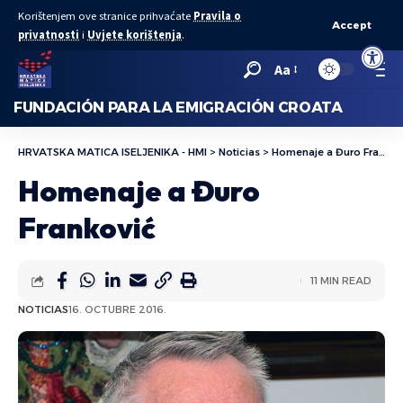
Korištenjem ove stranice prihvaćate
Pravila o
Accept
privatnosti
i
Uvjete korištenja
.
Abrir bar
Aa
FUNDACIÓN PARA LA EMIGRACIÓN CROATA
HRVATSKA MATICA ISELJENIKA - HMI
>
Noticias
>
Homenaje a Đuro Franković
Homenaje a Đuro
Franković
11 MIN READ
NOTICIAS
16. OCTUBRE 2016.