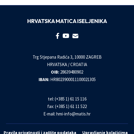
HRVATSKA MATICA ISELJENIKA
Trg Stjepana Radića 3, 10000 ZAGREB
HRVATSKA / CROATIA
OIB:
28639480902
IBAN:
HR8023900011100021305
tel: (+385 1) 61 15 116
fax: (+385 1) 61 11 522
E-mail:
hmi-info@matis.hr
Pravila privatnosti i zaštite podataka
Upravljanje kolačićima