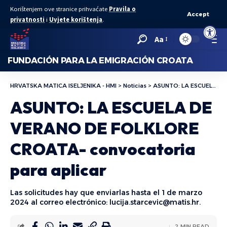
Korištenjem ove stranice prihvaćate
Pravila o
Accept
privatnosti
i
Uvjete korištenja
.
Abrir bar
Aa
FUNDACIÓN PARA LA EMIGRACIÓN CROATA
HRVATSKA MATICA ISELJENIKA - HMI
>
Noticias
>
ASUNTO: LA ESCUELA DE VERANO DE FOLKLORE CROATA- convocatoria para aplicar
ASUNTO: LA ESCUELA DE
VERANO DE FOLKLORE
CROATA- convocatoria
para aplicar
Las solicitudes hay que enviarlas hasta el 1 de marzo
2024 al correo electrónico: lucija.starcevic@matis.hr.
2 MIN READ