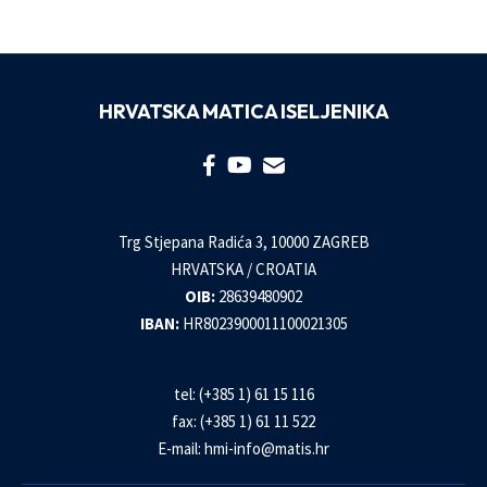
HRVATSKA MATICA ISELJENIKA
Trg Stjepana Radića 3, 10000 ZAGREB
HRVATSKA / CROATIA
OIB:
28639480902
IBAN:
HR8023900011100021305
tel: (+385 1) 61 15 116
fax: (+385 1) 61 11 522
E-mail:
hmi-info@matis.hr