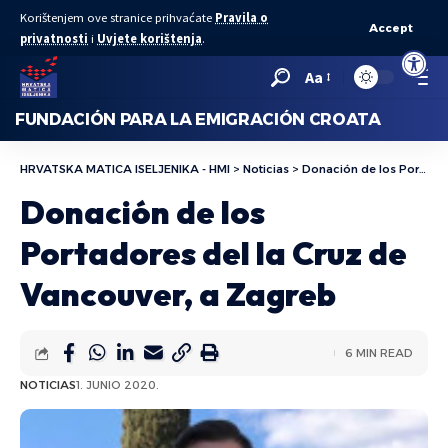
Korištenjem ove stranice prihvaćate
Pravila o
Accept
privatnosti
i
Uvjete korištenja
.
Abrir bar
Aa
FUNDACIÓN PARA LA EMIGRACIÓN CROATA
HRVATSKA MATICA ISELJENIKA - HMI
>
Noticias
>
Donación de los Portadores del la Cruz de Vancouver, a Zagreb
Donación de los
Portadores del la Cruz de
Vancouver, a Zagreb
6 MIN READ
NOTICIAS
1. JUNIO 2020.