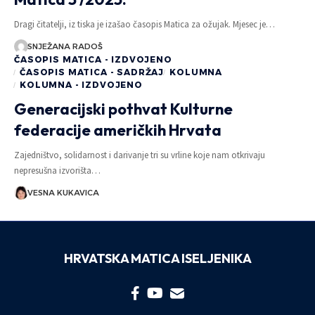
Dragi čitatelji, iz tiska je izašao časopis Matica za ožujak. Mjesec je…
SNJEŽANA RADOŠ
ČASOPIS MATICA - IZDVOJENO
ČASOPIS MATICA - SADRŽAJ
KOLUMNA
KOLUMNA - IZDVOJENO
Generacijski pothvat Kulturne
federacije američkih Hrvata
Zajedništvo, solidarnost i darivanje tri su vrline koje nam otkrivaju
nepresušna izvorišta…
VESNA KUKAVICA
HRVATSKA MATICA ISELJENIKA