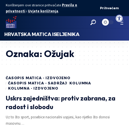
Korištenjem ove stranice prihvaćate
Pravila o
Prihvaćam
privatnosti
i
Uvjete korištenja
.
Open to
HRVATSKA MATICA ISELJENIKA
Oznaka:
Ožujak
ČASOPIS MATICA - IZDVOJENO
ČASOPIS MATICA - SADRŽAJ
KOLUMNA
KOLUMNA - IZDVOJENO
Uskrs zajedništva: protiv zabrana, za
radost i slobodu
Uz to što sport, posebice nacionalni uspjesi, kao rijetko što donosi
masovnu…