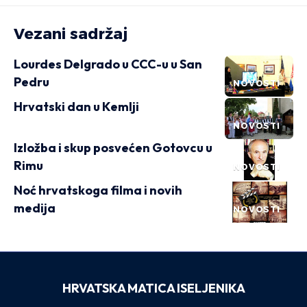
Vezani sadržaj
Lourdes Delgrado u CCC-u u San
Pedru
NOVOSTI
Hrvatski dan u Kemlji
NOVOSTI
Izložba i skup posvećen Gotovcu u
Rimu
NOVOSTI
Noć hrvatskoga filma i novih
medija
NOVOSTI
HRVATSKA MATICA ISELJENIKA