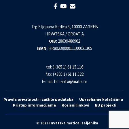
Trg Stjepana Radića 3, 10000 ZAGREB
HRVATSKA / CROATIA
OIB:
28639480902
IBAN:
HR8023900011100021305
tel: (+385 1) 61 15 116
fax: (+385 1) 61 11 522
E-mail:
hmi-info@matis.hr
Pravila privatnosti i zaštite podataka
Upravljanje kolačićima
Pristup informacijama
Korisni linkovi
EU projekti
© 2023 Hrvatska matica iseljenika