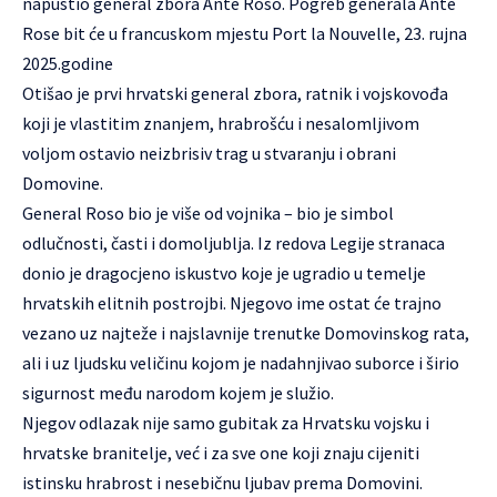
napustio general zbora Ante Roso. Pogreb generala Ante
Rose bit će u francuskom mjestu Port la Nouvelle, 23. rujna
2025.godine
Otišao je prvi hrvatski general zbora, ratnik i vojskovođa
koji je vlastitim znanjem, hrabrošću i nesalomljivom
voljom ostavio neizbrisiv trag u stvaranju i obrani
Domovine.
General Roso bio je više od vojnika – bio je simbol
odlučnosti, časti i domoljublja. Iz redova Legije stranaca
donio je dragocjeno iskustvo koje je ugradio u temelje
hrvatskih elitnih postrojbi. Njegovo ime ostat će trajno
vezano uz najteže i najslavnije trenutke Domovinskog rata,
ali i uz ljudsku veličinu kojom je nadahnjivao suborce i širio
sigurnost među narodom kojem je služio.
Njegov odlazak nije samo gubitak za Hrvatsku vojsku i
hrvatske branitelje, već i za sve one koji znaju cijeniti
istinsku hrabrost i nesebičnu ljubav prema Domovini.