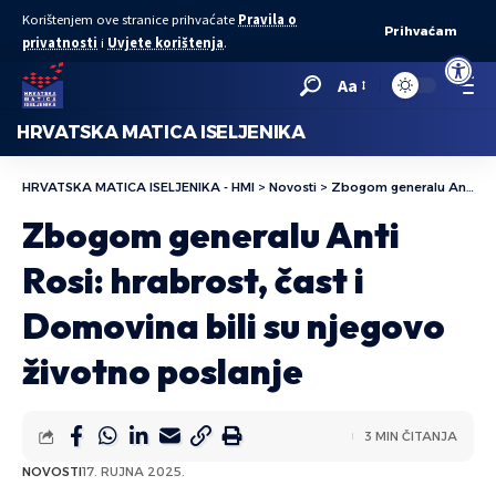
Korištenjem ove stranice prihvaćate
Pravila o
Prihvaćam
privatnosti
i
Uvjete korištenja
.
Open to
Aa
HRVATSKA MATICA ISELJENIKA
HRVATSKA MATICA ISELJENIKA - HMI
>
Novosti
>
Zbogom generalu Anti Rosi: hrabrost, čast i Domovina bili su njegovo životno poslanje
Zbogom generalu Anti
Rosi: hrabrost, čast i
Domovina bili su njegovo
životno poslanje
3 MIN ČITANJA
NOVOSTI
17. RUJNA 2025.