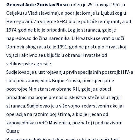
General Ante Zorislav Roso
rođen je 25. travnja 1952. u
Osijeku (u Vladislavcima), a podrijetlom je iz Ljubuškog u
Hercegovini. Za vrijeme SFRJ bio je politički emigrant, a od
1974. godine bio je pripadnik Legije stranaca, gdje je
napredovao do čina narednika. U Hrvatsku se vratio uoči
Domovinskog rata te je 1991. godine pristupio Hrvatskoj
vojsci i aktivno se uključio u obranu Hrvatske od
velikosrpske agresije.
Sudjelovao je u ustrojavanju prvih specijalnih postrojbi HV-a
i bio prvi zapovjednik Bojne Zrinski, prve specijalne
postrojbe Ministarstva obrane RH, gdje je u obuci
pripadnicima bojne prenosio iskustva stečena u Legiji
stranaca. Sudjelovao je u više vojno-redarstvenih akcija i
operacija na raznim bojištima, a bio je i jedan od
zapovjednika u VRO Maslenica, poznatoj i pod nazivom
Gusar.
Bio je i pripadnik Hrvatskog vijeća obrane te načelnik