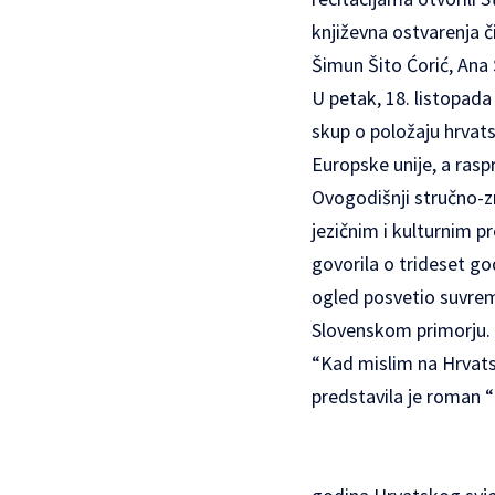
književna ostvarenja č
Šimun Šito Ćorić, Ana 
U petak, 18. listopad
skup o položaju hrvat
Europske unije, a rasp
Ovogodišnji stručno-z
jezičnim i kulturnim p
govorila o trideset g
ogled posvetio suvreme
Slovenskom primorju. 
“Kad mislim na Hrvatsk
predstavila je roman “