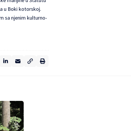
ske manjine u Statutu
a u Boki kotorskoj.
em sa njenim kulturno-