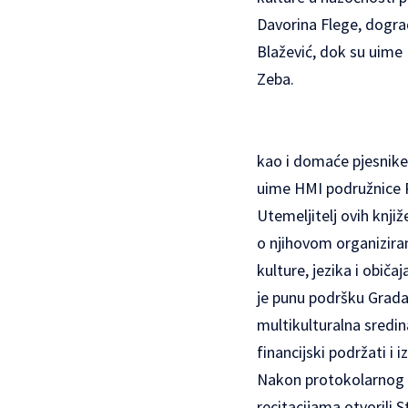
Davorina Flege, dograd
Blažević, dok su uime 
Zeba.
kao i domaće pjesnike 
uime HMI podružnice P
Utemeljitelj ovih knjiž
o njihovom organiziran
kulture, jezika i obič
je punu podršku Grada z
multikulturalna sredin
financijski podržati i
Nakon protokolarnog d
recitacijama otvorili 