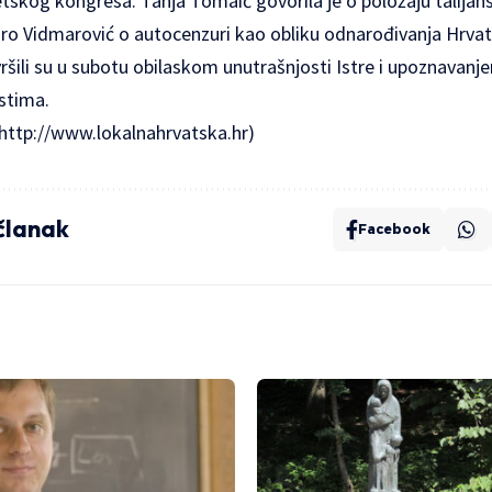
tskog kongresa. Tanja Tomaić govorila je o položaju talijan
Đuro Vidmarović o autocenzuri kao obliku odnarođivanja Hrvat
vršili su u subotu obilaskom unutrašnjosti Istre i upoznavanj
stima.
http://www.lokalnahrvatska.hr
)
 članak
Facebook