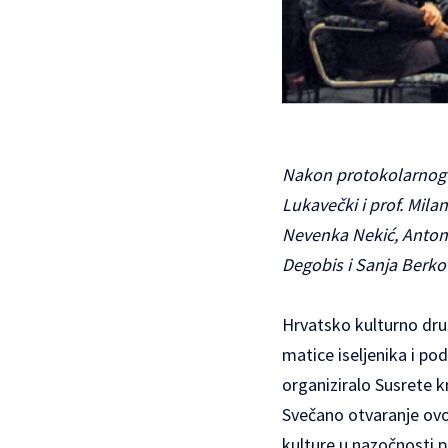
Nakon protokolarnog di
Lukavečki i prof. Mila
Nevenka Nekić, Antoni
Degobis i Sanja Berko
Hrvatsko kulturno dru
matice iseljenika i po
organiziralo Susrete k
Svečano otvaranje ovo
kulture u nazočnosti 