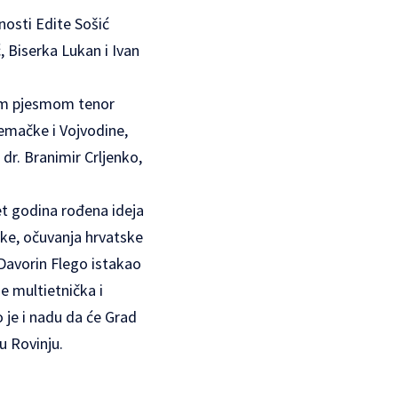
nosti Edite Sošić
 Biserka Lukan i Ivan
om pjesmom tenor
jemačke i Vojvodine,
dr. Branimir Crljenko,
set godina rođena ideja
ske, očuvanja hrvatske
 Davorin Flego istakao
je multietnička i
o je i nadu da će Grad
u Rovinju.