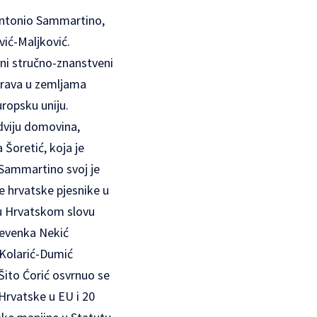
 Antonio Sammartino,
vić-Maljković.
vni stručno-znanstveni
prava u zemljama
uropsku uniju.
dviju domovina,
 Šoretić, koja je
 Sammartino svoj je
e hrvatske pjesnike u
 u Hrvatskom slovu
Nevenka Nekić
 Kolarić-Dumić
Šito Ćorić osvrnuo se
Hrvatske u EU i 20