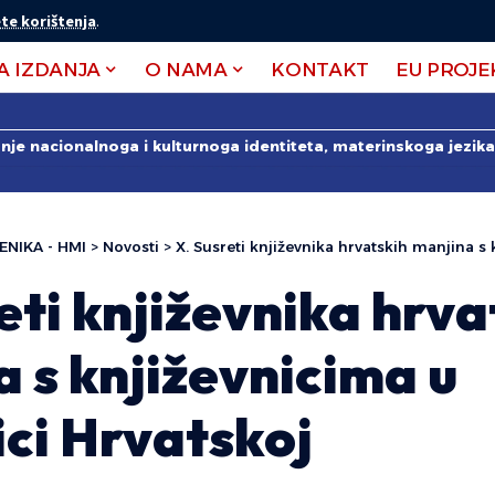
te korištenja
.
A IZDANJA
O NAMA
KONTAKT
EU PROJE
anje nacionalnoga i kulturnoga identiteta, materinskoga jezika 
ENIKA - HMI
>
Novosti
>
X. Susreti književnika hrvatskih manjina s književ
eti književnika hrva
 s književnicima u
ci Hrvatskoj