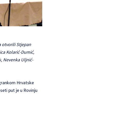
 otvorili Stjepan
bica Kolarić-Dumić,
, Nevenka Uljnić-
 ogrankom Hrvatske
eti put je u Rovinju