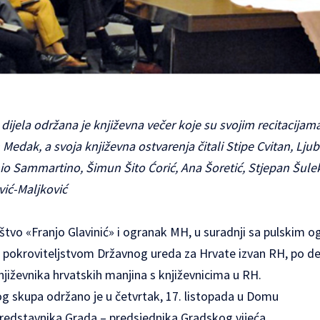
jela održana je književna večer koje su svojim recitacijama
n Medak, a svoja književna ostvarenja čitali Stipe Cvitan, Lju
o Sammartino, Šimun Šito Ćorić, Ana Šoretić, Stjepan Šulek
vić-Maljković
štvo «Franjo Glavinić» i ogranak MH, u suradnji sa pulskim
d pokroviteljstvom Državnog ureda za Hrvate izvan RH, po des
njiževnika hrvatskih manjina s književnicima u RH.
g skupa održano je u četvrtak, 17. listopada u Domu
predstavnika Grada – predsjednika Gradskog vijeća