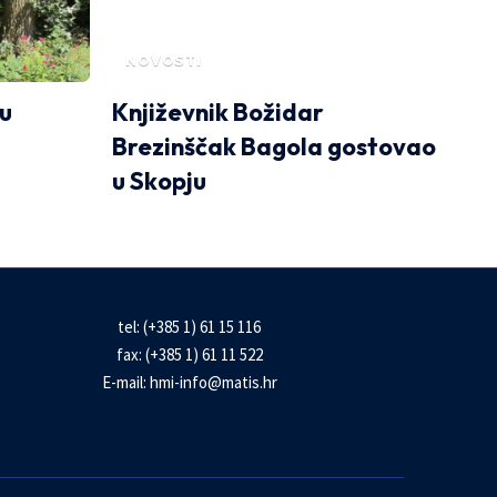
NOVOSTI
 u
Književnik Božidar
Brezinščak Bagola gostovao
u Skopju
tel: (+385 1) 61 15 116
fax: (+385 1) 61 11 522
E-mail:
hmi-info@matis.hr