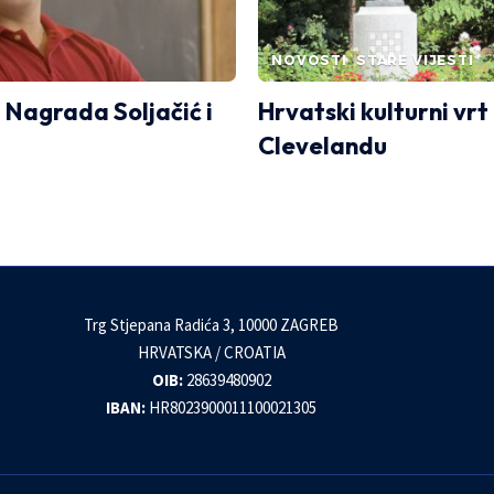
NOVOSTI
STARE VIJESTI
 Nagrada Soljačić i
Hrvatski kulturni vrt
Clevelandu
Trg Stjepana Radića 3, 10000 ZAGREB
HRVATSKA / CROATIA
OIB:
28639480902
IBAN:
HR8023900011100021305