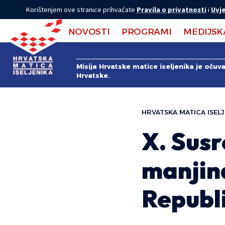
Korištenjem ove stranice prihvaćate
Pravila o privatnosti
i
Uvje
NOVOSTI
PROGRAMI
MEDIJSK
Misija Hrvatske matice iseljenika je očuv
Hrvatske.
HRVATSKA MATICA ISELJ
X. Susr
manjina
Republi