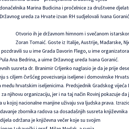
onačelnika Marina Budicina i pročelnice za društvene djelat
Državnog ureda za Hrvate izvan RH sudjelovali Ivana Goranić,
Otvorio ih je državnom himnom i svečanom istarsk
Zoran Tomaić. Goste iz Italije, Austrije, Mađarske, N
pozdravili su u ime Grada Davorin Flego, u ime organizatora 
ula Ana Bedrina, a uime Državnog ureda Ivana Goranić.
evnih susreta dr. Branimir Crljenko naglasio je da je prije de
ju s ciljem čvršćeg povezivanja iseljene i domovinske Hrvat
aja među hrvatskim iseljenicima. Predsjednik Gradskog vijeća
a njihovu organizaciju, jer i na taj način Rovinj pokazuje da 
a u kojoj nacionalne manjine uživaju sva ljudska prava. Izrazi
 izdavanje zbornika radova sa dosadašnjih susreta književnika 
ijela održana je književna večer koje su svojim
Stjepan Lukavečki i prof. Milan Medak, a svoja