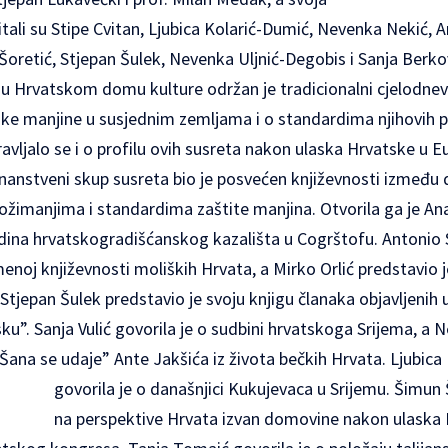
itali su Stipe Cvitan, Ljubica Kolarić-Dumić, Nevenka Nekić,
Šoretić, Stjepan Šulek, Nevenka Uljnić-Degobis i Sanja Berko
a u Hrvatskom domu kulture održan je tradicionalni cjelodne
ske manjine u susjednim zemljama i o standardima njihovih 
ravljalo se i o profilu ovih susreta nakon ulaska Hrvatske u E
nanstveni skup susreta bio je posvećen književnosti između 
rožimanjima i standardima zaštite manjina. Otvorila ga je Ana
odina hrvatskogradišćanskog kazališta u Cogrštofu. Antonio
noj književnosti moliških Hrvata, a Mirko Orlić predstavio j
Stjepan Šulek predstavio je svoju knjigu članaka objavljenih
u”. Sanja Vulić govorila je o sudbini hrvatskoga Srijema, a 
Šana se udaje” Ante Jakšića iz života bečkih Hrvata. Ljubica
govorila je o današnjici Kukujevaca u Srijemu.
Šimun 
na perspektive Hrvata izvan domovine nakon ulaska 