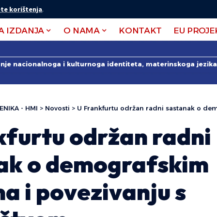
te korištenja
.
A IZDANJA
O NAMA
KONTAKT
EU PROJE
anje nacionalnoga i kulturnoga identiteta, materinskoga jezika 
ENIKA - HMI
>
Novosti
>
U Frankfurtu održan radni sastanak o demografskim mjerama
kfurtu održan radni
ak o demografskim
a i povezivanju s