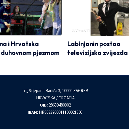
NOVOSTI
na i Hrvatska
Labinjanin postao
e duhovnom pjesmom
televizijska zvijezda 
Trg Stjepana Radića 3, 10000 ZAGREB
HRVATSKA / CROATIA
OIB:
28639480902
IBAN:
HR8023900011100021305