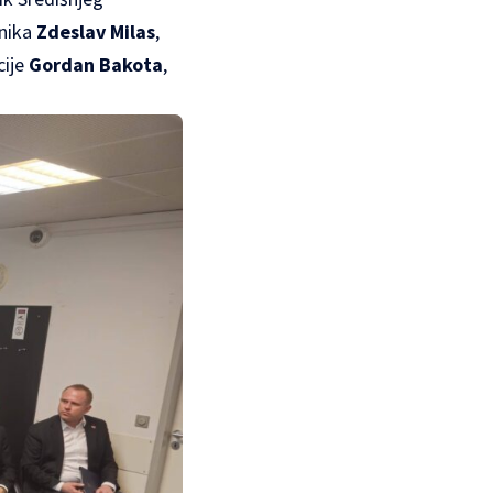
enika
Zdeslav Milas
,
cije
Gordan Bakota
,