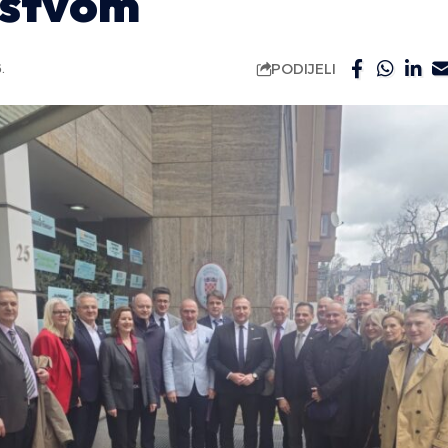
ištvom
PODIJELI
.