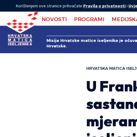
Korištenjem ove stranice prihvaćate
Pravila o privatnosti
i
Uvje
NOVOSTI
PROGRAMI
MEDIJSK
Misija Hrvatske matice iseljenika je očuv
Hrvatske.
HRVATSKA MATICA ISELJ
U Fran
sastan
mjeram