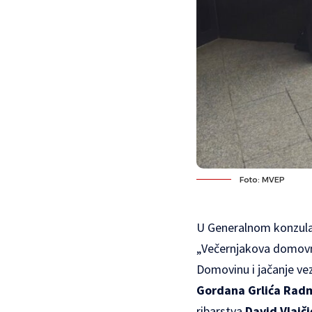
Foto: MVEP
U Generalnom konzula
„Večernjakova domovni
Domovinu i jačanje ve
Gordana Grlića Rad
ribarstva
David Vlajči