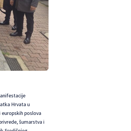
nifestacije
ratka Hrvata u
i europskih poslova
privrede, šumarstva i
nik Središnjeg