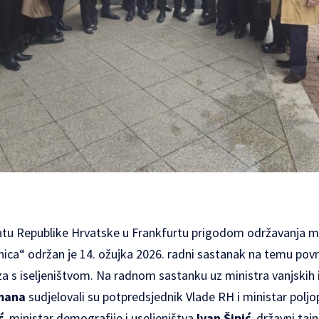
tu Republike Hrvatske u Frankfurtu prigodom održavanja ma
ca“ održan je 14. ožujka 2026. radni sastanak na temu pov
za s iseljeništvom. Na radnom sastanku uz ministra vanjskih 
mana
sudjelovali su potpredsjednik Vlade RH i ministar poljo
ć
, ministar demografije i useljeništva
Ivan Šipić
, državni taj