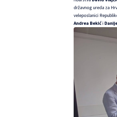
državnog ureda za Hr
veleposlanici Republik
Andrea Bekić
i
Danije