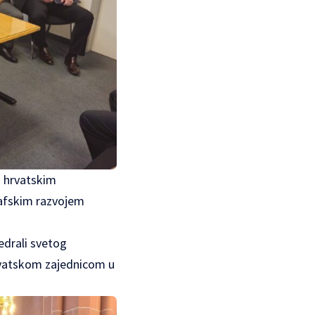
s hrvatskim
rafskim razvojem
edrali svetog
hrvatskom zajednicom u