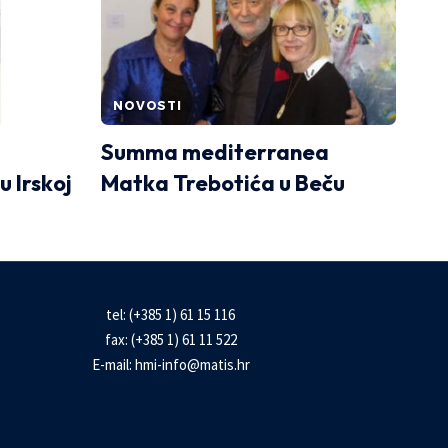
NOVOSTI
Summa mediterranea
u Irskoj
Matka Trebotića u Beču
tel: (+385 1) 61 15 116
fax: (+385 1) 61 11 522
E-mail:
hmi-info@matis.hr