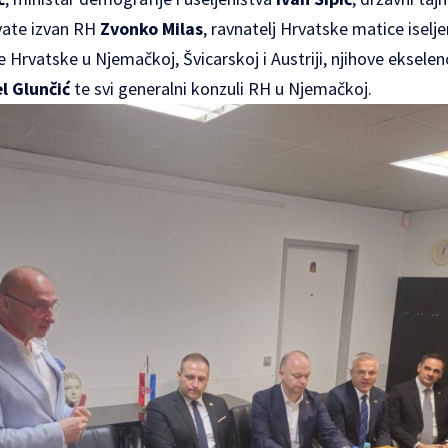
vate izvan RH
Zvonko Milas
, ravnatelj Hrvatske matice iselj
e Hrvatske u Njemačkoj, Švicarskoj i Austriji, njihove ekselen
l Glunčić
te svi generalni konzuli RH u Njemačkoj.