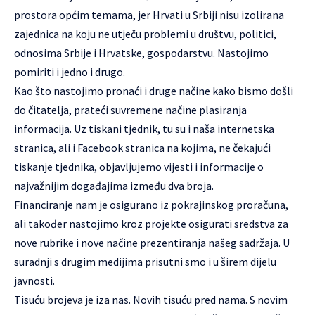
prostora općim temama, jer Hrvati u Srbiji nisu izolirana
zajednica na koju ne utječu problemi u društvu, politici,
odnosima Srbije i Hrvatske, gospodarstvu. Nastojimo
pomiriti i jedno i drugo.
Kao što nastojimo pronaći i druge načine kako bismo došli
do čitatelja, prateći suvremene načine plasiranja
informacija. Uz tiskani tjednik, tu su i naša internetska
stranica, ali i Facebook stranica na kojima, ne čekajući
tiskanje tjednika, objavljujemo vijesti i informacije o
najvažnijim događajima između dva broja.
Financiranje nam je osigurano iz pokrajinskog proračuna,
ali također nastojimo kroz projekte osigurati sredstva za
nove rubrike i nove načine prezentiranja našeg sadržaja. U
suradnji s drugim medijima prisutni smo i u širem dijelu
javnosti.
Tisuću brojeva je iza nas. Novih tisuću pred nama. S novim