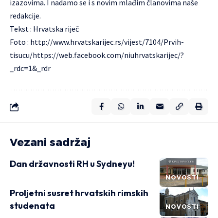
izazovima. I nadamo se i s novim mlađim članovima naše
redakcije.
Tekst : Hrvatska riječ
Foto :
http://www.hrvatskarijec.rs/vijest/7104/Prvih-
tisucu/https://web.facebook.com/niuhrvatskarijec/?
_rdc=1&_rdr
Vezani sadržaj
Dan državnosti RH u Sydneyu!
NOVOSTI
Proljetni susret hrvatskih rimskih
studenata
NOVOSTI