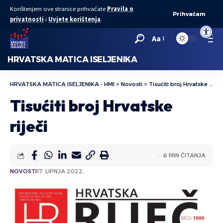
Korištenjem ove stranice prihvaćate
Pravila o
Prihvaćam
privatnosti
i
Uvjete korištenja
.
Open to
Aa
HRVATSKA MATICA ISELJENIKA
HRVATSKA MATICA ISELJENIKA - HMI
>
Novosti
>
Tisućiti broj Hrvatske riječi
Tisućiti broj Hrvatske
riječi
6 MIN ČITANJA
NOVOSTI
17. LIPNJA 2022.