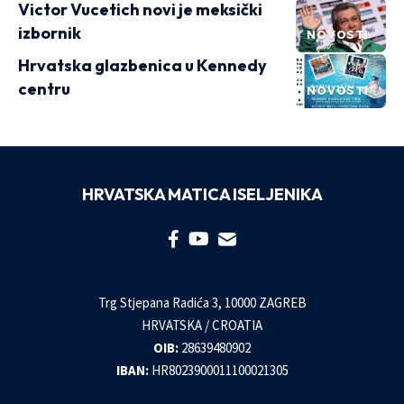
Victor Vucetich novi je meksički
izbornik
NOVOSTI
Hrvatska glazbenica u Kennedy
centru
NOVOSTI
HRVATSKA MATICA ISELJENIKA
Trg Stjepana Radića 3, 10000 ZAGREB
HRVATSKA / CROATIA
OIB:
28639480902
IBAN:
HR8023900011100021305