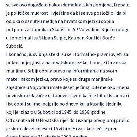
se sve ovo događalo nakon demokratskih pomjena, trebalo
je političke mudrosti i vještine da bi se sve posložilo i da bi
odluka o osnutku medija na hrvatskom jeziku dobila
potporu zastupnika u Skupštini AP Vojvodine. Ključnu ulogu
u tome imali su Stipan Stipić, Kalman Kuntić i Đorđe
Subotić.
I konačno, 8. svibnja stekli su se i formalno-pravni uvjeti za
pokretanje glasila na hrvatskom jeziku. Time je i hrvatska
manjina u Srbiji dobila pravo na informiranje na svom
materinskom jeziku, pravo koje su druge manjinske
zajednice u Vojvodini imale desetljećima. Dileme oko imena
novinsko-izdavačke ustanove i tjednika nije bilo. Ustanova i
list dobili su ime, najprije po dnevniku, a kasnije tjedniku
koji je izlazio u Subotici od 1945. do 1956. godine.
Od osnutka NIU Hrvatska riječ do tiskanja prvog broj prošlo
je skoro devet mjeseci. Prvi broj Hrvatske riječi je pred
čitateljima bio 31. siječnja 2003. godine.