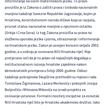
informiranje na svom materinskom jeziku. To pravo
proizišlo je iz Zakona o zaštiti prava i sloboda nacionalnih
manjina tadašnje Savezne Republike Jugoslavije, kojim je
Hrvatima, konstitutivnom narodu države koja se raspala,
priznat status nacionalne manjine u njezinom ostatku
(Srbija i Crna Gora). Iz tog Zakona proizišla su prava na
službenu uporabu jezika i pisma, obrazovanje i informiranje
na hrvatskom jeziku. Zakon je usvojen koncem veljače 2002.
godine, a u svibnju je osnovana NIU Hrvatska riječ. Nije
pretjerano reći da je to jedan od najvažnijih događaja u
institucionalnom razvoju hrvatske zajednice nakon
demokratskih promjena u Srbiji 2000. godine. Odluci
tadašnje pokrajinske Skupštine prethodili su mjeseci rada
Tomislava Žigmanova, Lazara Merkovića i pokojnih Josipa
Buljovčića i Milovana Mikovića na izradi projekta za
osnivanje ustanove. Formalni nositelj inicijative za osnutak
NIU Hrvatska riječ bilo je Hrvatsko akademsko društvo. Iako