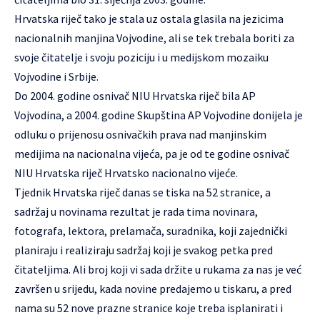
Hrvatska riječ tako je stala uz ostala glasila na jezicima
nacionalnih manjina Vojvodine, ali se tek trebala boriti za
svoje čitatelje i svoju poziciju i u medijskom mozaiku
Vojvodine i Srbije.
Do 2004. godine osnivač NIU Hrvatska riječ bila AP
Vojvodina, a 2004. godine Skupština AP Vojvodine donijela je
odluku o prijenosu osnivačkih prava nad manjinskim
medijima na nacionalna vijeća, pa je od te godine osnivač
NIU Hrvatska riječ Hrvatsko nacionalno vijeće.
Tjednik Hrvatska riječ danas se tiska na 52 stranice, a
sadržaj u novinama rezultat je rada tima novinara,
fotografa, lektora, prelamača, suradnika, koji zajednički
planiraju i realiziraju sadržaj koji je svakog petka pred
čitateljima. Ali broj koji vi sada držite u rukama za nas je već
završen u srijedu, kada novine predajemo u tiskaru, a pred
nama su 52 nove prazne stranice koje treba isplanirati i