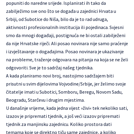
popuniti do naredne srijede. Isplanirati ih tako da
zabilježimo sve ono što se događa u zajednici Hrvata u
Srbiji, od Subotice do Niša, bilo da je to rad udruga,
aktivnosti profesionalnih institucija ili pojedinaca. Svjesni
smo da mnogi događaji, postignuća ne bi ostali zabilježeni
da nije Hrvatske riječi. Ali posao novinara nije samo praćenje
i izvještavanje o događajima. Posao novinara je ukazivanje
na probleme, traženje odgovara na pitanja na koja se ne želi
odgovoriti. Sve je to sadržaj našeg tjednika.
A kada planiramo novi broj, nastojimo sadržajem biti
prisutni u svim dijelovima Vojvodine/Srbije, jer želimo svoje
čitatelje imati u Subotici, Somboru, Beregu, Novom Sadu,
Beogradu, Starčevu i drugim mjestima.
U današnje vrijeme, kada jedna vijest »živi« tek nekoliko sati,
izazov je pripremati tjednik, a još veći izazov pripremati
tjednik za manjinsku zajednicu. Koliko prostora dati
temama koje se direktno tiču same zajednice, a koliko