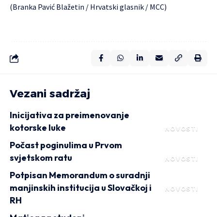
(Branka Pavić Blažetin / Hrvatski glasnik / MCC)
Vezani sadržaj
Inicijativa za preimenovanje
kotorske luke
NOVOSTI
Počast poginulima u Prvom
svjetskom ratu
NOVOSTI
Potpisan Memorandum o suradnji
manjinskih institucija u Slovačkoj i
NOVOSTI
RH