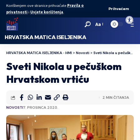
Korištenjem ove stranice prihvaćate
Pravila o
Prihvaćam
privatnosti
i
Uvjete korištenja
.
Open to
Aa
HRVATSKA MATICA ISELJENIKA
HRVATSKA MATICA ISELJENIKA - HMI
>
Novosti
>
Sveti Nikola u pečuškom Hrvatskom vrtiću
Sveti Nikola u pečuškom
Hrvatskom vrtiću
2 MIN ČITANJA
NOVOSTI
7. PROSINCA 2020.