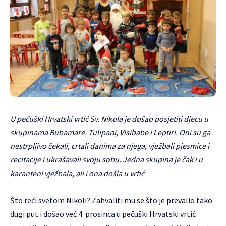
U pečuški Hrvatski vrtić Sv. Nikola je došao posjetiti djecu u
skupinama Bubamare, Tulipani, Visibabe i Leptiri. Oni su ga
nestrpljivo čekali, crtali danima za njega, vježbali pjesmice i
recitacije i ukrašavali svoju sobu. Jedna skupina je čak i u
karanteni vježbala, ali i ona došla u vrtić
Što reći svetom Nikoli? Zahvaliti mu se što je prevalio tako
dugi put i došao već 4. prosinca u pečuški Hrvatski vrtić