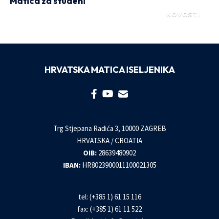
Matica za studeni
NOVOSTI
HRVATSKA MATICA ISELJENIKA
Trg Stjepana Radića 3, 10000 ZAGREB
HRVATSKA / CROATIA
OIB:
28639480902
IBAN:
HR8023900011100021305
tel: (+385 1) 61 15 116
fax: (+385 1) 61 11 522