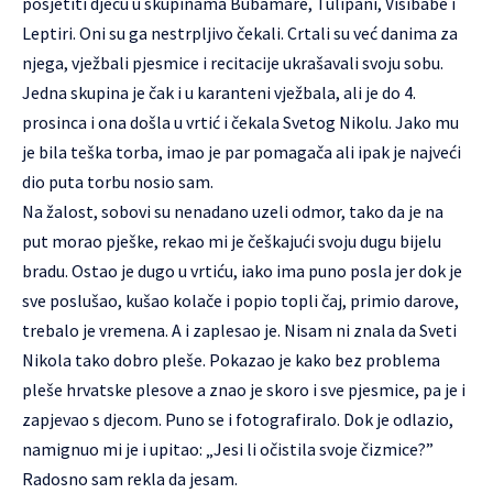
posjetiti djecu u skupinama Bubamare, Tulipani, Visibabe i
Leptiri. Oni su ga nestrpljivo čekali. Crtali su već danima za
njega, vježbali pjesmice i recitacije ukrašavali svoju sobu.
Jedna skupina je čak i u karanteni vježbala, ali je do 4.
prosinca i ona došla u vrtić i čekala Svetog Nikolu. Jako mu
je bila teška torba, imao je par pomagača ali ipak je najveći
dio puta torbu nosio sam.
Na žalost, sobovi su nenadano uzeli odmor, tako da je na
put morao pješke, rekao mi je češkajući svoju dugu bijelu
bradu. Ostao je dugo u vrtiću, iako ima puno posla jer dok je
sve poslušao, kušao kolače i popio topli čaj, primio darove,
trebalo je vremena. A i zaplesao je. Nisam ni znala da Sveti
Nikola tako dobro pleše. Pokazao je kako bez problema
pleše hrvatske plesove a znao je skoro i sve pjesmice, pa je i
zapjevao s djecom. Puno se i fotografiralo. Dok je odlazio,
namignuo mi je i upitao: „Jesi li očistila svoje čizmice?”
Radosno sam rekla da jesam.