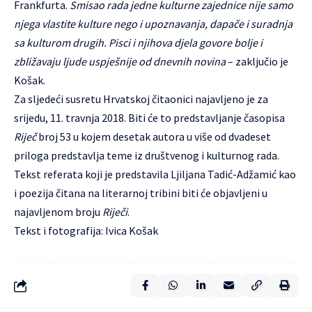
Frankfurta.
Smisao rada jedne kulturne zajednice nije samo
njega vlastite kulture nego i upoznavanja, dapače i suradnja
sa kulturom drugih. Pisci i njihova djela govore bolje i
zbližavaju ljude uspješnije od dnevnih novina
– zaključio je
Košak.
Za sljedeći susretu Hrvatskoj čitaonici najavljeno je za
srijedu, 11. travnja 2018. Biti će to predstavljanje časopisa
Riječ
broj 53 u kojem desetak autora u više od dvadeset
priloga predstavlja teme iz društvenog i kulturnog rada.
Tekst referata koji je predstavila Ljiljana Tadić-Adžamić kao
i poezija čitana na literarnoj tribini biti će objavljeni u
najavljenom broju
Riječi
.
Tekst i fotografija: Ivica Košak