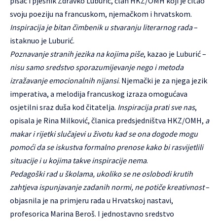
pisac i pjesnik Zdravko Luburić, član HKZ/OMH koji je čitao
svoju poeziju na francuskom, njemačkom i hrvatskom.
Inspiracija je bitan čimbenik u stvaranju literarnog rada
–
istaknuo je Luburić.
Poznavanje stranih jezika na kojima piše
, kazao je Luburić –
nisu samo sredstvo sporazumijevanje nego i metoda
izražavanje emocionalnih nijansi
. Njemački je za njega jezik
imperativa, a melodija francuskog izraza omogućava
osjetilni sraz duša kod čitatelja.
Inspiracija prati sve nas
,
opisala je Rina Milković, članica predsjedništva HKZ/OMH,
a
makar i rijetki slučajevi u životu kad se ona dogode mogu
pomoći da se iskustva formalno prenose kako bi rasvijetlili
situacije i u kojima takve inspiracije nema
.
Pedagoški rad u školama, ukoliko se ne oslobodi krutih
zahtjeva ispunjavanje zadanih normi, ne potiče kreativnost
–
objasnila je na primjeru rada u Hrvatskoj nastavi,
profesorica Marina Beroš. I jednostavno sredstvo