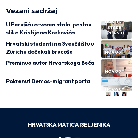
Vezani sadržaj
NOVOSTI
U Perušiću otvoren stalni postav
STARE
slika Kristijana Krekovića
VIJESTI
Hrvatski studenti na Sveučilištu u
Zürichu dočekali brucoše
NOVOSTI
Preminuo autor Hrvatskoga Beča
NOVOSTI
Pokrenut Demos-migrant portal
NOVOSTI
HRVATSKA MATICA ISELJENIKA