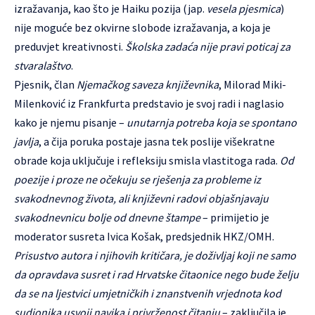
izražavanja, kao što je Haiku pozija (jap.
vesela pjesmica
)
nije moguće bez okvirne slobode izražavanja, a koja je
preduvjet kreativnosti.
Školska zadaća nije pravi poticaj za
stvaralaštvo
.
Pjesnik, član
Njemačkog saveza književnika
, Milorad Miki-
Milenković iz Frankfurta predstavio je svoj radi i naglasio
kako je njemu pisanje –
unutarnja potreba koja se spontano
javlja
, a čija poruka postaje jasna tek poslije višekratne
obrade koja uključuje i refleksiju smisla vlastitoga rada.
Od
poezije i proze ne očekuju se rješenja za probleme iz
svakodnevnog života, ali književni radovi objašnjavaju
svakodnevnicu bolje od dnevne štampe
– primijetio je
moderator susreta Ivica Košak, predsjednik HKZ/OMH.
Prisustvo autora i njihovih kritičara, je doživljaj koji ne samo
da opravdava susret i rad Hrvatske čitaonice nego bude želju
da se na ljestvici umjetničkih i znanstvenih vrjednota kod
sudionika usvoji navika i privrženost čitanju
– zaključila je