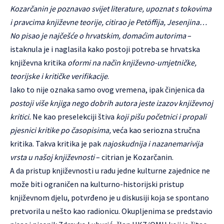
Kozarčanin je poznavao svijet literature, upoznat s tokovima
i pravcima književne teorije, citirao je Petöffija, Jesenjina…
No pisao je najčešće o hrvatskim, domaćim autorima
–
istaknula je i naglasila kako postoji potreba se hrvatska
književna kritika
oformi na način književno-umjetničke,
teorijske i kritičke verifikacije
.
Iako to nije oznaka samo ovog vremena, ipak činjenica da
postoji više knjiga nego dobrih autora jeste izazov književnoj
kritici.
Ne kao preselekciji štiva
koji pišu početnici i propali
pjesnici kritike po časopisima,
veća kao seriozna stručna
kritika. Takva kritika je pak
najoskudnija i nazanemarivija
vrsta u našoj književnosti
– citrian je Kozarčanin.
A da pristup književnosti u radu jedne kulturne zajednice ne
može biti ograničen na kulturno-historijski pristup
književnom djelu, potvrđeno je u diskusiji koja se spontano
pretvorila u nešto kao radionicu. Okupljenima se predstavio