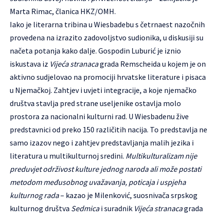
Marta Rimac, članica HKZ/OMH.
Iako je literarna tribina u Wiesbadebu s četrnaest nazočnih
provedena na izrazito zadovoljstvo sudionika, u diskusiji su
načeta potanja kako dalje. Gospodin Luburić je iznio
iskustava iz
Vijeća stranaca
grada Remscheida u kojem je on
aktivno sudjelovao na promociji hrvatske literature i pisaca
u Njemačkoj. Zahtjev i uvjeti integracije, a koje njemačko
društva stavlja pred strane useljenike ostavlja molo
prostora za nacionalni kulturni rad. U Wiesbadenu žive
predstavnici od preko 150 različitih nacija. To predstavlja ne
samo izazov nego i zahtjev predstavljanja malih jezika i
literatura u multikulturnoj sredini.
Multikulturalizam nije
preduvjet održivost kulture jednog naroda ali može postati
metodom međusobnog uvažavanja, poticaja i uspjeha
kulturnog rada
– kazao je Milenković, suosnivača srpskog
kulturnog društva
Sedmica
i suradnik
Vijeća stranaca
grada