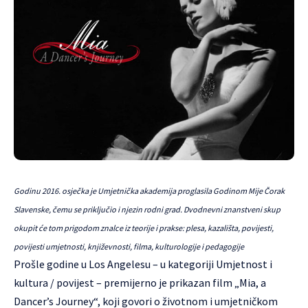
Godinu 2016. osječka je Umjetnička akademija proglasila Godinom Mije Čorak
Slavenske, čemu se priključio i njezin rodni grad. Dvodnevni znanstveni skup
okupit će tom prigodom znalce iz teorije i prakse: plesa, kazališta, povijesti,
povijesti umjetnosti, književnosti, filma, kulturologije i pedagogije
Prošle godine u Los Angelesu – u kategoriji Umjetnost i
kultura / povijest – premijerno je prikazan film „Mia, a
Dancer’s Journey“, koji govori o životnom i umjetničkom