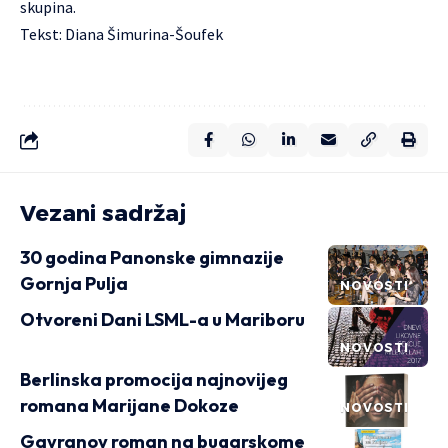
skupina.
Tekst: Diana Šimurina-Šoufek
Vezani sadržaj
30 godina Panonske gimnazije
Gornja Pulja
NOVOSTI
Otvoreni Dani LSML-a u Mariboru
NOVOSTI
Berlinska promocija najnovijeg
romana Marijane Dokoze
NOVOSTI
Gavranov roman na bugarskome