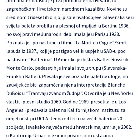
primabalerina. Bila je prva primabalerina Hrvatica u
zagrebačkom Hrvatskom narodnom kazalištu. Novine su
sredinom tridesetih o njoj pisale hvalospjeve. Slavenska se u
svijetu baleta probila na plesnoj olimpijadi u Berlinu 1936.,
no svoj pravi međunarodni debi imala je u Parizu 1938.
Poznata je i po nastupu u filmu “La Mort du Cygne”/Smrt
labuda iz 1937., koji je postigao veliki uspjeh u SAD-u pod
naslovom “Ballerina”. U Ameriku je došla s Ballet Russe de
Monte Carlo, pedesetih je imala i svoju trupu (Slavenska-
Franklin Ballet). Plesala je sve poznate baletne uloge, no
zauvijek će biti zapamćena njena interpretacija Blanche
DuBois u “Tramvaju zvanom žudnja”. Otvorila je u New Yorku
vlastiti plesni studio 1960. Godine 1969. preselila je u Los
Angeles i predavala balet na Kalifornijskom institutu za
umjetnost pri UCLA. Jedna od triju najvećih balerina 20.
stoljeća, i svakako najveća među hrvatskima, umrla je 2002.
u Kaliforniji. Urna s njezinim posmrtnim ostacima