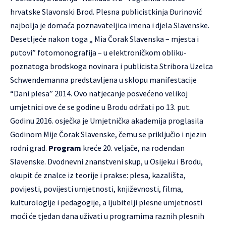
hrvatske Slavonski Brod. Plesna publicistkinja Đurinović
najbolja je domaća poznavateljica imena i djela Slavenske.
Desetljeće nakon toga „ Mia Čorak Slavenska – mjesta i
putovi” fotomonografija – u elektroničkom obliku-
poznatoga brodskoga novinara i publicista Stribora Uzelca
Schwendemanna predstavljena u sklopu manifestacije
“Dani plesa” 2014. Ovo natjecanje posvećeno velikoj
umjetnici ove će se godine u Brodu održati po 13. put.
Godinu 2016. osječka je Umjetnička akademija proglasila
Godinom Mije Čorak Slavenske, čemu se priključio i njezin
rodni grad.
Program
kreće 20. veljače, na rođendan
Slavenske. Dvodnevni znanstveni skup, u Osijeku i Brodu,
okupit će znalce iz teorije i prakse: plesa, kazališta,
povijesti, povijesti umjetnosti, književnosti, filma,
kulturologije i pedagogije, a ljubitelji plesne umjetnosti
moći će tjedan dana uživati u programima raznih plesnih