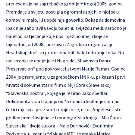
prenesena je na zagrebačko groblje Mirogoj 2005. godine.
Premda je u svijetu postigla ogromni uspjeh, o njoj se u
domovini malo, ili uopće nije govorilo. Dokaz da domovina
ipak nije zaboravila svoju baletnu zvijezdu međunarodno je
baletno natjecanje koje nosi njezino ime, i koje se
bijenalno, od 2008., održava u Zagrebu u organizaciji
Hrvatskog društva profesionalnih baletnih umjetnika. Na
natjecanju se dodjeljuje i Nagrada „Slavenska Dance
Preservation“ pod pokroviteljstvom Marije Ramas. Godine
2004. je premijerno, u zagrebačkom HNK-u, prikazan i prvi
hrvatski dokumentarni film o Miji Čorak Slavenskoj
“Slavenska nostra”, kojega je režirao Jakov Sedlar.
Dokumentarac u trajanju od 45 minuta Sedlar je snimao
četiri mjeseca prije smrti umjetnice, u Los Angelesu. Iste
godine predstavljena je i monografska knjiga “Mia Čorak
Slavenska” dvoje autora – Maje Đurinović i Zvonimira
Podkovca, u izdanju “Naklade MD” i ogranka Matice