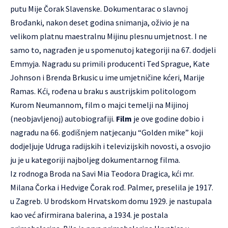
putu Mije Čorak Slavenske. Dokumentarac o slavnoj
Brođanki, nakon deset godina snimanja, oživio je na
velikom platnu maestralnu Mijinu plesnu umjetnost. I ne
samo to, nagrađen je u spomenutoj kategoriji na 67. dodjeli
Emmyja. Nagradu su primili producenti Ted Sprague, Kate
Johnson i Brenda Brkusic u ime umjetničine kćeri, Marije
Ramas. Kći, rođena u braku s austrijskim politologom
Kurom Neumannom, film o majci temelji na Mijinoj
(neobjavljenoj) autobiografiji.
Film
je ove godine dobio i
nagradu na 66. godišnjem natjecanju “Golden mike” koji
dodjeljuje Udruga radijskih i televizijskih novosti, a osvojio
ju je u kategoriji najboljeg dokumentarnog filma.
Iz rodnoga Broda na Savi Mia Teodora Dragica, kći mr.
Milana Čorka i Hedvige Čorak rođ. Palmer, preselila je 1917.
u Zagreb. U brodskom Hrvatskom domu 1929. je nastupala
kao već afirmirana balerina, a 1934. je postala