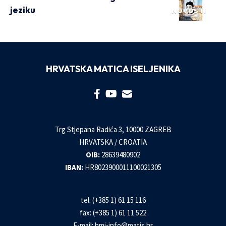
jeziku
NOVOSTI
HRVATSKA MATICA ISELJENIKA
Trg Stjepana Radića 3, 10000 ZAGREB
HRVATSKA / CROATIA
OIB:
28639480902
IBAN:
HR8023900011100021305
tel: (+385 1) 61 15 116
fax: (+385 1) 61 11 522
E-mail:
hmi-info@matis.hr