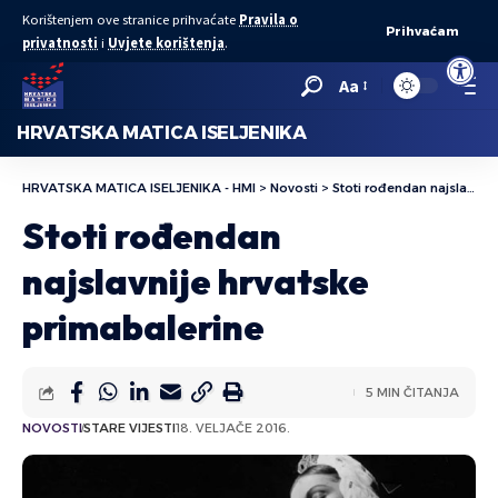
Korištenjem ove stranice prihvaćate
Pravila o
Prihvaćam
privatnosti
i
Uvjete korištenja
.
Open to
Aa
HRVATSKA MATICA ISELJENIKA
HRVATSKA MATICA ISELJENIKA - HMI
>
Novosti
>
Stoti rođendan najslavnije hrvatske primabalerine
Stoti rođendan
najslavnije hrvatske
primabalerine
5 MIN ČITANJA
NOVOSTI
STARE VIJESTI
18. VELJAČE 2016.