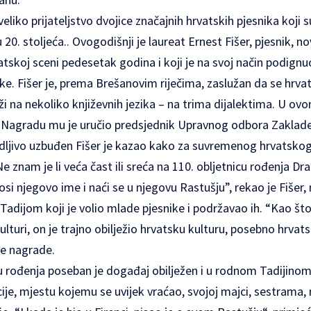
eliko prijateljstvo dvojice značajnih hrvatskih pjesnika koji s
ku 20. stoljeća.. Ovogodišnji je laureat Ernest Fišer, pjesnik, no
rvatskoj sceni pedesetak godina i koji je na svoj način podign
ike. Fišer je, prema Brešanovim riječima, zaslužan da se hrvat
i na nekoliko književnih jezika – na trima dijalektima. U ovom
. Nagradu mu je uručio predsjednik Upravnog odbora Zakla
vidljivo uzbuđen Fišer je kazao kako za suvremenog hrvatsko
Ne znam je li veća čast ili sreća na 110. obljetnicu rođenja D
osi njegovo ime i naći se u njegovu Rastušju”, rekao je Fišer
adijom koji je volio mlade pjesnike i podržavao ih. “Kao što
kulturi, on je trajno obilježio hrvatsku kulturu, posebno hrva
je nagrade.
cu rođenja poseban je događaj obilježen i u rodnom Tadijino
cije, mjestu kojemu se uvijek vraćao, svojoj majci, sestrama