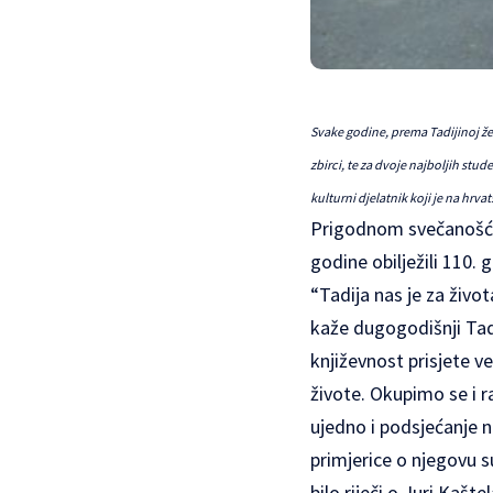
Svake godine, prema Tadijinoj že
zbirci, te za dvoje najboljih stud
kulturni djelatnik koji je na hrv
Prigodnom svečanošću 
godine obilježili 110. 
“Tadija nas je za život
kaže dugogodišnji Tadij
književnost prisjete vel
živote. Okupimo se i r
ujedno i podsjećanje n
primjerice o njegovu su
bilo riječi o Juri Kašte