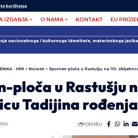
te korištenja
.
A IZDANJA
O NAMA
KONTAKT
EU PROJE
anje nacionalnoga i kulturnoga identiteta, materinskoga jezika 
ENIKA - HMI
>
Novosti
>
Spomen-ploča u Rastušju na 110. obljetnic
-ploča u Rastušju n
icu Tadijina rođenja
PODIJELI
015.