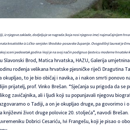
lji, iz njegove zaklade, dodjeljuje se nagrada (koja nosi njegovo ime) najznačajnijem hrv
enata kroatistike iz Ličko-senjske i Brodsko-posavske županije. Ovogodišnji laureat je Ernes
atskoj sceni pedesetak godina i koji je na svoj način podignuo ljestvicu moderne hrvatske k
Slavonski Brod, Matica hrvatska, HAZU, Galerija umjetnina 
godinu rođenja velikana hrvatske pjesničke riječi
Dragutina Ta
a okupljao, to je bio običaj i navika, a i nakon smrti ponovo 
in prijatelj, prof. Vinko Brešan. “Sjećanja su prigoda da se p
ikog zavičajnika, ali i ljudi koji su popunjavali njegovu biograf
azgovaramo o Tadiji, a on je okupljao druge, pa govorimo i o
a književni život druge polovice 20. stoljeća”, navodi Brešan
vremeniku Dobrici Cesariću, Ivi Frangešu, koji je pisao o oboj
lanu.