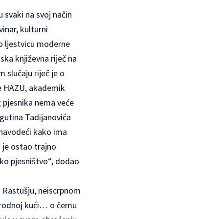
u svaki na svoj način
vinar, kulturni
uo ljestvicu moderne
ska književna riječ na
 slučaju riječ je o
de HAZU, akademik
g pjesnika nema veće
ragutina Tadijanovića
, navodeći kako ima
 je ostao trajno
tsko pjesništvo“, dodao
m Rastušju, neiscrpnom
, rodnoj kući… o čemu