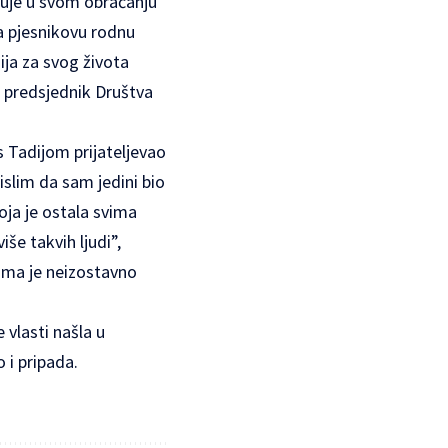
ećuje u svom obraćanju
a pjesnikovu rodnu
ja za svog života
e predsjednik Društva
s Tadijom prijateljevao
islim da sam jedini bio
oja je ostala svima
še takvih ljudi”,
jima je neizostavno
 vlasti našla u
 i pripada.