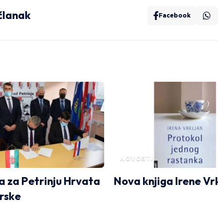
 članak
Facebook
NOVOSTI
a za Petrinju Hrvata
Nova knjiga Irene Vr
rske