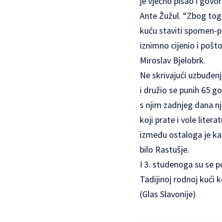
je vječno pisao i govor
Ante Žužul. “Zbog tog
kuću staviti spomen-p
iznimno cijenio i pošt
Miroslav Bjelobrk.
Ne skrivajući uzbuđenj
i družio se punih 65 g
s njim zadnjeg dana n
koji prate i vole liter
između ostaloga je kaz
bilo Rastušje.
I 3. studenoga su se p
Tadijinoj rodnoj kući k
(Glas Slavonije)