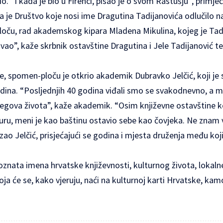
io. “I kada je bio u Firenci, pisao je o svom Rastušju“, primj
a je Društvo koje nosi ime Dragutina Tadijanovića odlučilo n
loču, rad akademskog kipara Mladena Mikulina, kojeg je Tadi
ovao”, kaže skrbnik ostavštine Dragutina i Jele Tadijanović t
e, spomen-ploču je otkrio akademik Dubravko Jelčić, koji je 
odina. “Posljednjih 40 godina viđali smo se svakodnevno, a m
jegova života”, kaže akademik. “Osim književne ostavštine k
aturu, meni je kao baštinu ostavio sebe kao čovjeka. Ne znam vi
ao Jelčić, prisjećajući se godina i mjesta druženja među ko
oznata imena hrvatske književnosti, kulturnog života, lokalne
oja će se, kako vjeruju, naći na kulturnoj karti Hrvatske, kamo