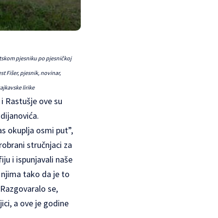
atskom pjesniku po pjesničkoj
t Fišer, pjesnik, novinar,
ajkavske lirike
i Rastušje ove su
dijanovića
.
nas okuplja osmi put”,
robrani stručnjaci za
iju i ispunjavali naše
 njima tako da je to
. Razgovaralo se,
ici, a ove je godine