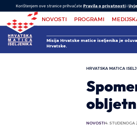
Korištenjem ove stranice prihvaćate
Pravila o privatnosti
i
Uvje
NOVOSTI
PROGRAMI
MEDIJSK
Misija Hrvatske matice iseljenika je očuv
Hrvatske.
HRVATSKA MATICA ISELJ
Spomen
obljetn
NOVOSTI
4. STUDENOGA 2