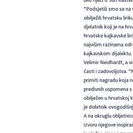
“Podsjetili smo se na v
obilježili hrvatsku liri
djelatnik koji je na h
hrvatske kajkavske lir
najvišim razinama održ
kajkavskom dijalektu
Velimir Neidhardt, a 
časti i zadovoljstva. “
primiti nagradu koja n
predivnih uspomena s T
obilježen u hrvatskoj 
je dobitnik ovogodišn
A na okruglu obljetni
izvoru njegove inspira