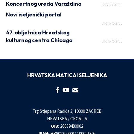
Koncertnog ureda Varaždina
NOVOSTI
Novi iseljenički portal
NOVOSTI
47. obljetnica Hrvatskog
kulturnog centra Chicago
NOVOSTI
HRVATSKA MATICA ISELJENIKA
Trg Stjepana Radića 3, 10000 ZAGREB
HRVATSKA / CROATIA
OIB:
28639480902
IBAN:
HR8023900011100021305