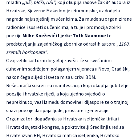
mladih
„piši, bRiši, riŠi”
, koji okuplja radove čak 84 autora iz
Hrvatske, Sjeverne Makedonije i Rumunjske, uz dodjelu
nagrada najuspješnijim učenicima. Za mlade su organizirane
radionice i susreti s učenicima, a tu je i promocija zbirki
poezije
Milke Knežević
i
Ljerke Toth Naumove
te
predstavljanju zajedničkog zbornika odraslih autora
„1100.
sretnih horizonata”
.
Ovaj veliki kulturni događaj završit će se svečanim i
duhovnim sadržajem polaganjem vijenaca u Novoj Gradiški,
nakon čega slijediti sveta misa u crkvi BDM.
Rešetarački susreti su manifestacija koja okuplja ljubitelje
poezije i hrvatske riječi, a koja ujedno svjedoči o
neprekinutoj vezi između domovine i dijaspore te o trajnoj
snazi poezije da spaja ljude, prostore i generacije.
Organizatori događanja su Hrvatska iseljenička lirika i
Hrvatski svjetski kongres, a pokrovitelji Središnji ured za
Hrvate izvan RH, Hrvatska matica iseljenika, Hrvatsko