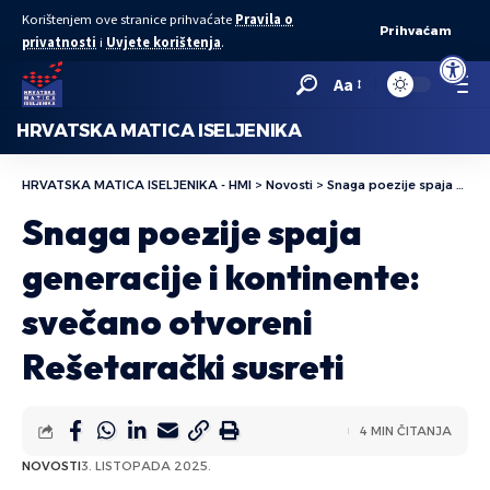
Korištenjem ove stranice prihvaćate
Pravila o
Prihvaćam
privatnosti
i
Uvjete korištenja
.
Open to
Aa
HRVATSKA MATICA ISELJENIKA
HRVATSKA MATICA ISELJENIKA - HMI
>
Novosti
>
Snaga poezije spaja generacije i kontinente: svečano otvoreni Rešetarački susreti
Snaga poezije spaja
generacije i kontinente:
svečano otvoreni
Rešetarački susreti
4 MIN ČITANJA
NOVOSTI
3. LISTOPADA 2025.