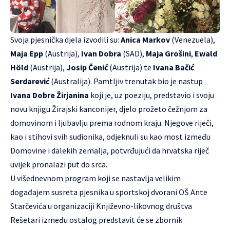
Svoja pjesnička djela izvodili su:
Anica Markov
(Venezuela),
Maja Epp
(Austrija),
Ivan Dobra
(SAD),
Maja Grošini
,
Ewald
Höld
(Austrija),
Josip Čenić
(Austrija) te
Ivana Bačić
Serdarević
(Australija). Pamtljiv trenutak bio je nastup
Ivana Dobre Žirjanina
koji je, uz poeziju, predstavio i svoju
novu knjigu Žirajski kanconijer, djelo prožeto čežnjom za
domovinom i ljubavlju prema rodnom kraju. Njegove riječi,
kao i stihovi svih sudionika, odjeknuli su kao most između
Domovine i dalekih zemalja, potvrđujući da hrvatska riječ
uvijek pronalazi put do srca.
U višednevnom program koji se nastavlja velikim
događajem susreta pjesnika u sportskoj dvorani OŠ Ante
Starčevića u organizaciji Književno-likovnog društva
Rešetari između ostalog predstavit će se zbornik