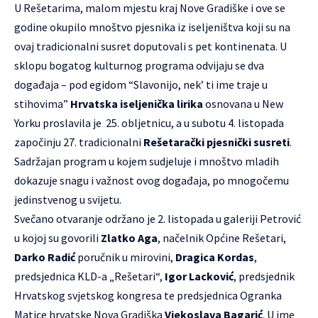
U Rešetarima, malom mjestu kraj Nove Gradiške i ove se
godine okupilo mnoštvo pjesnika iz iseljeništva koji su na
ovaj tradicionalni susret doputovali s pet kontinenata. U
sklopu bogatog kulturnog programa odvijaju se dva
događaja – pod egidom “Slavonijo, nek’ ti ime traje u
stihovima”
Hrvatska iseljenička lirika
osnovana u New
Yorku proslavila je 25. obljetnicu, a u subotu 4. listopada
započinju 27. tradicionalni
Rešetarački pjesnički susreti
.
Sadržajan program u kojem sudjeluje i mnoštvo mladih
dokazuje snagu i važnost ovog događaja, po mnogočemu
jedinstvenog u svijetu.
Svečano otvaranje održano je 2. listopada u galeriji Petrović
u kojoj su govorili
Zlatko Aga
, načelnik Općine Rešetari,
Darko Radić
poručnik u mirovini,
Dragica Kordas
,
predsjednica KLD-a „Rešetari“,
Igor Lacković
, predsjednik
Hrvatskog svjetskog kongresa te predsjednica Ogranka
Matice hrvatske Nova Gradiška
Vjekoslava Bagarić
. U ime