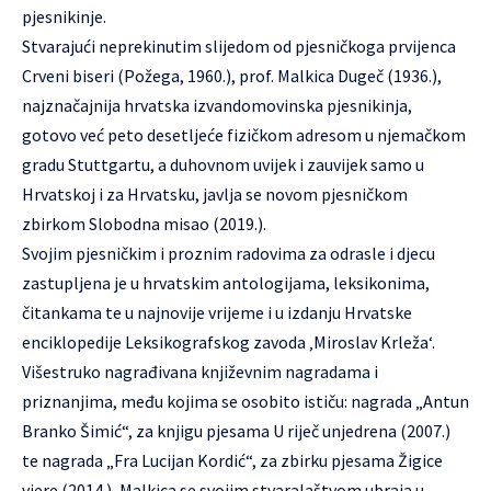
pjesnikinje.
Stvarajući neprekinutim slijedom od pjesničkoga prvijenca
Crveni biseri (Požega, 1960.), prof. Malkica Dugeč (1936.),
najznačajnija hrvatska izvandomovinska pjesnikinja,
gotovo već peto desetljeće fizičkom adresom u njemačkom
gradu Stuttgartu, a duhovnom uvijek i zauvijek samo u
Hrvatskoj i za Hrvatsku, javlja se novom pjesničkom
zbirkom Slobodna misao (2019.).
Svojim pjesničkim i proznim radovima za odrasle i djecu
zastupljena je u hrvatskim antologijama, leksikonima,
čitankama te u najnovije vrijeme i u izdanju Hrvatske
enciklopedije Leksikografskog zavoda ‚Miroslav Krleža‘.
Višestruko nagrađivana književnim nagradama i
priznanjima, među kojima se osobito ističu: nagrada „Antun
Branko Šimić“, za knjigu pjesama U riječ unjedrena (2007.)
te nagrada „Fra Lucijan Kordić“, za zbirku pjesama Žigice
vjere (2014.),
Malkica
se svojim stvaralaštvom ubraja u