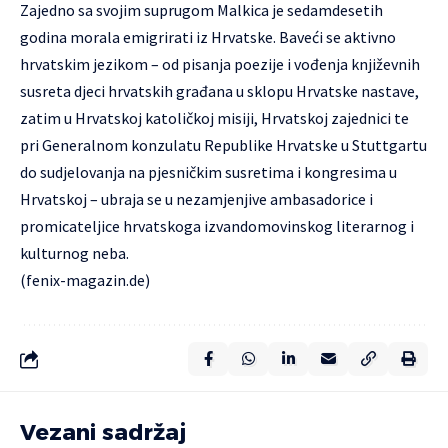
Zajedno sa svojim suprugom Malkica je sedamdesetih
godina morala emigrirati iz Hrvatske. Baveći se aktivno
hrvatskim jezikom – od pisanja poezije i vođenja književnih
susreta djeci hrvatskih građana u sklopu Hrvatske nastave,
zatim u Hrvatskoj katoličkoj misiji, Hrvatskoj zajednici te
pri Generalnom konzulatu Republike Hrvatske u Stuttgartu
do sudjelovanja na pjesničkim susretima i kongresima u
Hrvatskoj – ubraja se u nezamjenjive ambasadorice i
promicateljice hrvatskoga izvandomovinskog literarnog i
kulturnog neba.
(
fenix-magazin.de
)
Vezani sadržaj