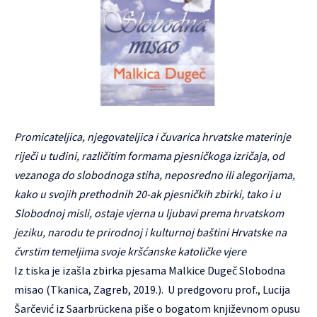
Promicateljica, njegovateljica i čuvarica hrvatske materinje
riječi u tuđini, različitim formama pjesničkoga izričaja, od
vezanoga do slobodnoga stiha, neposredno ili alegorijama,
kako u svojih prethodnih 20-ak pjesničkih zbirki, tako i u
Slobodnoj misli, ostaje vjerna u ljubavi prema hrvatskom
jeziku, narodu te prirodnoj i kulturnoj baštini Hrvatske na
čvrstim temeljima svoje kršćanske katoličke vjere
Iz tiska je izašla zbirka pjesama Malkice Dugeč Slobodna
misao (Tkanica, Zagreb, 2019.). U predgovoru prof., Lucija
Šarčević iz Saarbrückena piše o bogatom književnom opusu