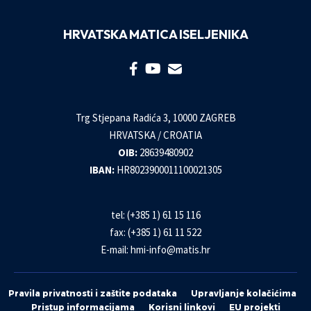
HRVATSKA MATICA ISELJENIKA
Trg Stjepana Radića 3, 10000 ZAGREB
HRVATSKA / CROATIA
OIB:
28639480902
IBAN:
HR8023900011100021305
tel: (+385 1) 61 15 116
fax: (+385 1) 61 11 522
E-mail:
hmi-info@matis.hr
Pravila privatnosti i zaštite podataka
Upravljanje kolačićima
Pristup informacijama
Korisni linkovi
EU projekti