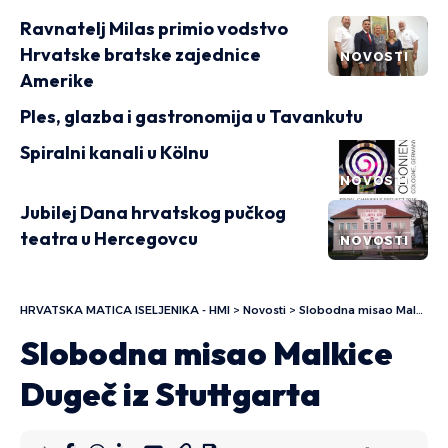
Ravnatelj Milas primio vodstvo
Hrvatske bratske zajednice
NOVOSTI
Amerike
Ples, glazba i gastronomija u Tavankutu
Spiralni kanali u Kölnu
NOVOSTI
Jubilej Dana hrvatskog pučkog
teatra u Hercegovcu
NOVOSTI
HRVATSKA MATICA ISELJENIKA - HMI
>
Novosti
>
Slobodna misao Malkice Dugeč iz Stuttgarta
Slobodna misao Malkice
Dugeč iz Stuttgarta