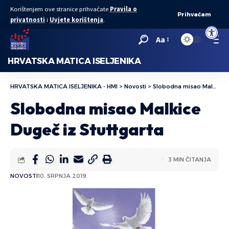
Korištenjem ove stranice prihvaćate
Pravila o
Prihvaćam
privatnosti
i
Uvjete korištenja
.
Open to
Aa
HRVATSKA MATICA ISELJENIKA
HRVATSKA MATICA ISELJENIKA - HMI
>
Novosti
>
Slobodna misao Malkice Dugeč iz Stuttgarta
Slobodna misao Malkice
Dugeč iz Stuttgarta
3 MIN ČITANJA
NOVOSTI
10. SRPNJA 2019.