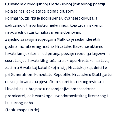
uglavnom o rodoljubnoj i refleksivnoj (misaonoj) poeziji
koja se nerijetko stapa jedna s drugom.
Formalno, zbirka je podijeljena u dvanaest ciklusa, a
sadržajno u lijepu bistru rijeku riječi, koja zrcali iskrenu,
neposrednu i žarku ljubav prema domovini.
Zajedno sa svojim suprugom Malkica je sedamdesetih
godina morala emigrirati iz Hrvatske. Baveći se aktivno
hrvatskim jezikom – od pisanja poezije i vođenja književnih
susreta djeci hrvatskih građana u sklopu Hrvatske nastave,
zatim u Hrvatskoj katoličkoj misiji, Hrvatskoj zajednici te
pri Generalnom konzulatu Republike Hrvatske u Stuttgartu
do sudjelovanja na pjesničkim susretima i kongresima u
Hrvatskoj – ubraja se u nezamjenjive ambasadorice i
promicateljice hrvatskoga izvandomovinskog literarnog i
kulturnog neba.
(
fenix-magazin.de
)