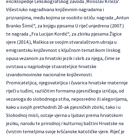
enciklopedije Leksikografskog zavoda ‚Miroslav Krleža‘.
Višestruko nagrađivana književnim nagradama i
priznanjima, među kojima se osobito ističu: nagrada „Antun
Branko Šimić“, za knjigu pjesama U riječ unjedrena (2007.)
te nagrada „Fra Lucijan Kordić“, za zbirku pjesama Žigice
vjere (2014.),
Malkica
se svojim stvaralaštvom ubraja u
emigrantsku književnost s ključnom tematikom lirskog
opusa vezanom za hrvatski jezik i skrb za njega, čime se
svrstava u najplodnije stvarateljice hrvatske
izvandomovinske nacionalne književnosti.
Promicateljica, njegovateljica i čuvarica hrvatske materinje
riječi u tuđini, različitim formama pjesničkoga izričaja, od
vezanoga do slobodnoga stiha, neposredno ili alegorijama,
kako u svojih prethodnih 20-ak pjesničkih zbirki, tako i u
Slobodnoj misli, ostaje vjerna u ljubavi prema hrvatskom
jeziku, narodu te prirodnoj i kulturnoj baštini Hrvatske na
čvrstim temeljima svoje kršćanske katoličke vjere. Riječ je