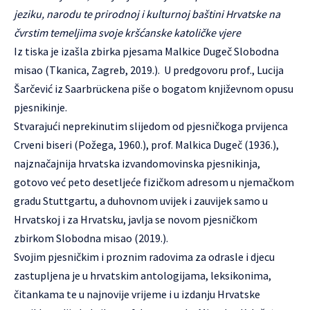
jeziku, narodu te prirodnoj i kulturnoj baštini Hrvatske na
čvrstim temeljima svoje kršćanske katoličke vjere
Iz tiska je izašla zbirka pjesama Malkice Dugeč Slobodna
misao (Tkanica, Zagreb, 2019.). U predgovoru prof., Lucija
Šarčević iz Saarbrückena piše o bogatom književnom opusu
pjesnikinje.
Stvarajući neprekinutim slijedom od pjesničkoga prvijenca
Crveni biseri (Požega, 1960.), prof. Malkica Dugeč (1936.),
najznačajnija hrvatska izvandomovinska pjesnikinja,
gotovo već peto desetljeće fizičkom adresom u njemačkom
gradu Stuttgartu, a duhovnom uvijek i zauvijek samo u
Hrvatskoj i za Hrvatsku, javlja se novom pjesničkom
zbirkom Slobodna misao (2019.).
Svojim pjesničkim i proznim radovima za odrasle i djecu
zastupljena je u hrvatskim antologijama, leksikonima,
čitankama te u najnovije vrijeme i u izdanju Hrvatske