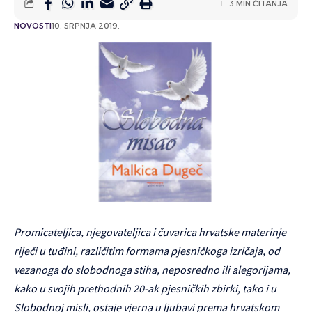
3 MIN ČITANJA
NOVOSTI
10. SRPNJA 2019.
Promicateljica, njegovateljica i čuvarica hrvatske materinje
riječi u tuđini, različitim formama pjesničkoga izričaja, od
vezanoga do slobodnoga stiha, neposredno ili alegorijama,
kako u svojih prethodnih 20-ak pjesničkih zbirki, tako i u
Slobodnoj misli, ostaje vjerna u ljubavi prema hrvatskom