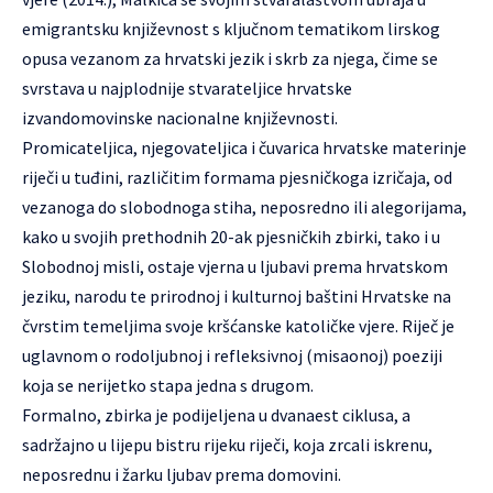
emigrantsku književnost s ključnom tematikom lirskog
opusa vezanom za hrvatski jezik i skrb za njega, čime se
svrstava u najplodnije stvarateljice hrvatske
izvandomovinske nacionalne književnosti.
Promicateljica, njegovateljica i čuvarica hrvatske materinje
riječi u tuđini, različitim formama pjesničkoga izričaja, od
vezanoga do slobodnoga stiha, neposredno ili alegorijama,
kako u svojih prethodnih 20-ak pjesničkih zbirki, tako i u
Slobodnoj misli, ostaje vjerna u ljubavi prema hrvatskom
jeziku, narodu te prirodnoj i kulturnoj baštini Hrvatske na
čvrstim temeljima svoje kršćanske katoličke vjere. Riječ je
uglavnom o rodoljubnoj i refleksivnoj (misaonoj) poeziji
koja se nerijetko stapa jedna s drugom.
Formalno, zbirka je podijeljena u dvanaest ciklusa, a
sadržajno u lijepu bistru rijeku riječi, koja zrcali iskrenu,
neposrednu i žarku ljubav prema domovini.