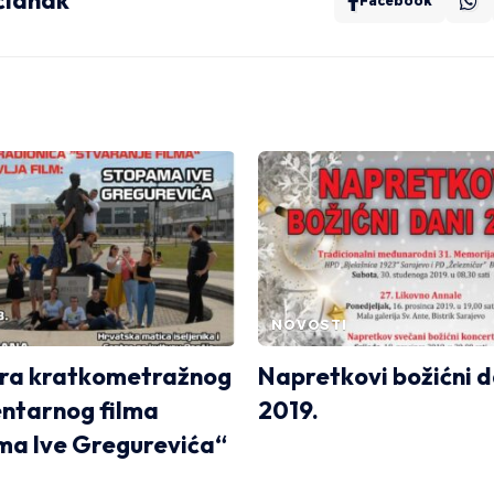
 članak
Facebook
NOVOSTI
era kratkometražnog
Napretkovi božićni d
ntarnog filma
2019.
a Ive Gregurevića“