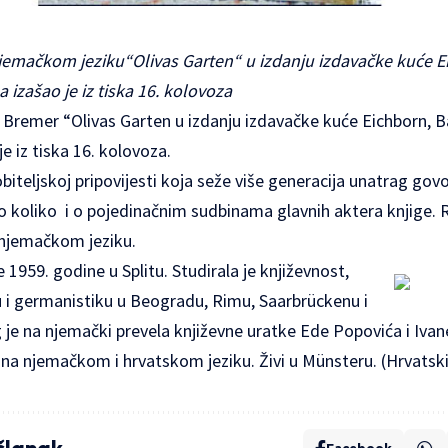
jemačkom jeziku“Olivas Garten“ u izdanju izdavačke kuće E
izašao je iz tiska 16. kolovoza
 Bremer “Olivas Garten u izdanju izdavačke kuće Eichborn,
e iz tiska 16. kolovoza.
obiteljskoj pripovijesti koja seže više generacija unatrag govo
sto koliko i o pojedinačnim sudbinama glavnih aktera knjige
a njemačkom jeziku.
 1959. godine u Splitu. Studirala je književnost,
u i germanistiku u Beogradu, Rimu, Saarbrückenu i
je na njemački prevela književne uratke Ede Popovića i Ivane
ju na njemačkom i hrvatskom jeziku. Živi u Münsteru. (Hrvatski