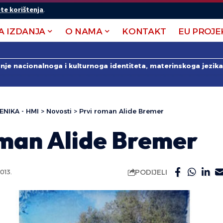
te korištenja
.
A IZDANJA
O NAMA
KONTAKT
EU PROJE
anje nacionalnoga i kulturnoga identiteta, materinskoga jezika 
ENIKA - HMI
>
Novosti
>
Prvi roman Alide Bremer
oman Alide Bremer
PODIJELI
013.