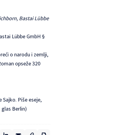
ichborn, Bastai Lübbe
 Bastai Lübbe GmbH §
reći o narodu i zemlji,
. Roman opseže 320
 Sajko. Piše eseje,
 glas Berlin)