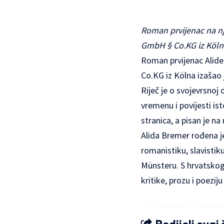
Roman prvijenac na n
GmbH § Co.KG iz Kölna 
Roman prvijenac Alide
Co.KG iz Kölna izašao j
Riječ je o svojevrsnoj 
vremenu i povijesti i
stranica, a pisan je n
Alida Bremer rođena je
romanistiku, slavistik
Münsteru. S hrvatskog 
kritike, prozu i poezi