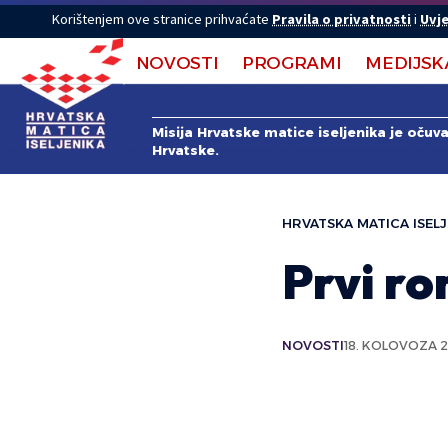
Korištenjem ove stranice prihvaćate
Pravila o privatnosti
i
Uvje
NOVOSTI
PROGRAMI
MEDIJSK
Misija Hrvatske matice iseljenika je očuv
Hrvatske.
HRVATSKA MATICA ISELJ
Prvi r
NOVOSTI
18. KOLOVOZA 2