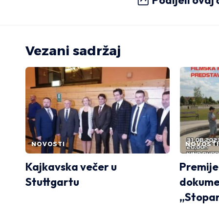
Podijeli ovaj
Vezani sadržaj
NOVOSTI
NOVOSTI
Kajkavska večer u
Premij
Stuttgartu
dokume
„Stopam