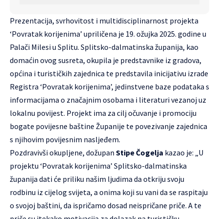
Prezentacija, svrhovitost i multidisciplinarnost projekta
‘Povratak korijenima’ upriličena je 19. ožujka 2025. godine u
Palači Milesi u Splitu. Splitsko-dalmatinska županija, kao
domaćin ovog susreta, okupila je predstavnike iz gradova,
općina i turističkih zajednica te predstavila inicijativu izrade
Registra ‘Povratak korijenima’, jedinstvene baze podataka s
informacijama o značajnim osobama i literaturi vezanoj uz
lokalnu povijest. Projekt ima za cilj očuvanje i promociju
bogate povijesne baštine Županije te povezivanje zajednica
s njihovim povijesnim nasljeđem.
Pozdravivši okupljene, dožupan
Stipe Čogelja
kazao je: „U
projektu ‘Povratak korijenima’ Splitsko-dalmatinska
županija dati će priliku našim ljudima da otkriju svoju
rodbinu iz cijelog svijeta, a onima koji su vani da se raspitaju
o svojoj baštini, da ispričamo dosad neispričane priče. A te
priče su itekako motivacija za dolazak na turističku