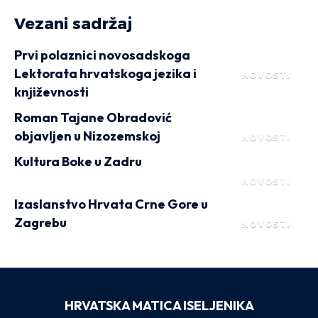
Vezani sadržaj
Prvi polaznici novosadskoga
Lektorata hrvatskoga jezika i
NOVOSTI
književnosti
Roman Tajane Obradović
objavljen u Nizozemskoj
NOVOSTI
Kultura Boke u Zadru
NOVOSTI
Izaslanstvo Hrvata Crne Gore u
Zagrebu
NOVOSTI
HRVATSKA MATICA ISELJENIKA