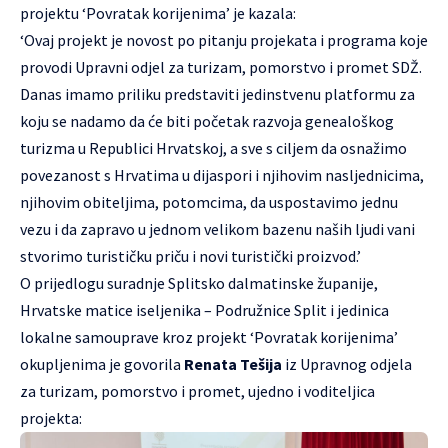
projektu ‘Povratak korijenima’ je kazala:
‘Ovaj projekt je novost po pitanju projekata i programa koje
provodi Upravni odjel za turizam, pomorstvo i promet SDŽ.
Danas imamo priliku predstaviti jedinstvenu platformu za
koju se nadamo da će biti početak razvoja genealoškog
turizma u Republici Hrvatskoj, a sve s ciljem da osnažimo
povezanost s Hrvatima u dijaspori i njihovim nasljednicima,
njihovim obiteljima, potomcima, da uspostavimo jednu
vezu i da zapravo u jednom velikom bazenu naših ljudi vani
stvorimo turističku priču i novi turistički proizvod.’
O prijedlogu suradnje Splitsko dalmatinske županije,
Hrvatske matice iseljenika – Podružnice Split i jedinica
lokalne samouprave kroz projekt ‘Povratak korijenima’
okupljenima je govorila
Renata Tešija
iz Upravnog odjela
za turizam, pomorstvo i promet, ujedno i voditeljica
projekta: