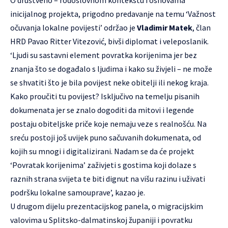
O društveno – rodoslovnom kontekstu i osnovama
inicijalnog projekta, prigodno predavanje na temu ‘Važnost
očuvanja lokalne povijesti’ održao je
Vladimir Matek
, član
HRD Pavao Ritter Vitezović, bivši diplomat i veleposlanik.
‘Ljudi su sastavni element povratka korijenima jer bez
znanja što se događalo s ljudima i kako su živjeli – ne može
se shvatiti što je bila povijest neke obitelji ili nekog kraja.
Kako proučiti tu povijest? Isključivo na temelju pisanih
dokumenata jer se znalo dogoditi da mitovi i legende
postaju obiteljske priče koje nemaju veze s realnošću. Na
sreću postoji još uvijek puno sačuvanih dokumenata, od
kojih su mnogi i digitalizirani. Nadam se da će projekt
‘Povratak korijenima’ zaživjeti s gostima koji dolaze s
raznih strana svijeta te biti dignut na višu razinu i uživati
podršku lokalne samouprave’, kazao je.
U drugom dijelu prezentacijskog panela, o migracijskim
valovima u Splitsko-dalmatinskoj županiji i povratku