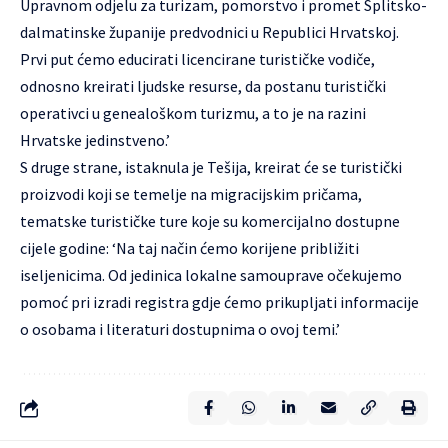
Upravnom odjelu za turizam, pomorstvo i promet Splitsko-
dalmatinske županije predvodnici u Republici Hrvatskoj.
Prvi put ćemo educirati licencirane turističke vodiče,
odnosno kreirati ljudske resurse, da postanu turistički
operativci u genealoškom turizmu, a to je na razini
Hrvatske jedinstveno.’
S druge strane, istaknula je Tešija, kreirat će se turistički
proizvodi koji se temelje na migracijskim pričama,
tematske turističke ture koje su komercijalno dostupne
cijele godine: ‘Na taj način ćemo korijene približiti
iseljenicima. Od jedinica lokalne samouprave očekujemo
pomoć pri izradi registra gdje ćemo prikupljati informacije
o osobama i literaturi dostupnima o ovoj temi.’