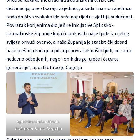
destinaciju, one stvaraju zajednicu, a kada imamo zajednicu
onda društvo svakako ide brže naprijed u svjetliju budućnost.
Povratak korijenima dio je šire inicijative Splitsko-
dalmatinske županije koja će pokušati naše ljude iz cijelog
svijeta privući ovamo, a naša Županija je statistički dosad
najuspješnija kada je u pitanju povratak naših ljudi, ne samo
nedavno odseljenih, nego i onih druge, treće i četvrte
generacije“, apostrofirao je Čogelja.
Splitsko-dalmatinski
dožupan Stipe Čogelja