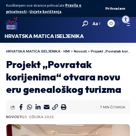
Korištenjem ove stranice prihvaćate
Pravila o
Prihvaćam
privatnosti
i
Uvjete korištenja
.
Open to
Aa
HRVATSKA MATICA ISELJENIKA
HRVATSKA MATICA ISELJENIKA - HMI
>
Novosti
>
Projekt „Povratak korijenima“ otvara novu eru genealoškog turizma
Projekt „Povratak
korijenima“ otvara novu
eru genealoškog turizma
7 MIN ČITANJA
NOVOSTI
25. OŽUJKA 2025.