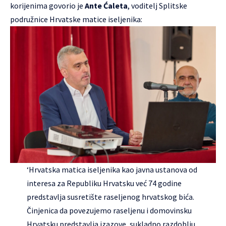
korijenima govorio je
Ante Ćaleta
, voditelj Splitske
podružnice Hrvatske matice iseljenika:
‘Hrvatska matica iseljenika kao javna ustanova od
interesa za Republiku Hrvatsku već 74 godine
predstavlja susretište raseljenog hrvatskog bića.
Činjenica da povezujemo raseljenu i domovinsku
Hrvatsku predstavlja izazove, sukladno razdoblju