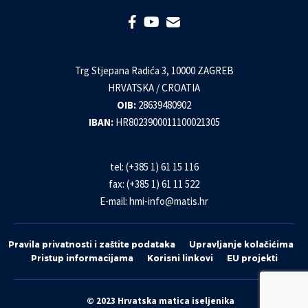
Trg Stjepana Radića 3, 10000 ZAGREB
HRVATSKA / CROATIA
OIB:
28639480902
IBAN:
HR8023900011100021305
tel: (+385 1) 61 15 116
fax: (+385 1) 61 11 522
E-mail:
hmi-info@matis.hr
Pravila privatnosti i zaštite podataka
Upravljanje kolačićima
Pristup informacijama
Korisni linkovi
EU projekti
© 2023 Hrvatska matica iseljenika