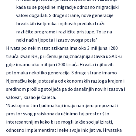
kada su se pojedine migracije odnosno migracijski
valovi događali. S druge strane, nove generacije
hrvatskih iseljenika i njihovih predaka traže
različite programe i različite pristupe. To je na
neki način ljepota i izazov ovoga posla.’
Hrvata po nekim statistikama ima oko 3 milijuna i 200
tisuća izvan RH, pri čemu je najznačajnija stavka u SAD-u
gdje imamo oko milijun i 200 tisuća Hrvata i njihovih
potomaka nekoliko generacija. S druge strane imamo
Njemačku koja je stasala od ekonomskih razloga krajem i
sredinom prošlog stoljeća pa do današnjih novih izazova i
valova“, kazao je Ćaleta.
‘Nastojimo tim ljudima koji imaju namjeru prepoznati
prostor svog praiskona da učinimo taj prostor što
interesantnijim kako bi se mogli lakše socijalizirati,
odnosno implementirati neke svoje inicijative. Hrvatska